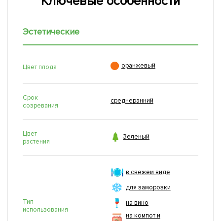
Ключевые особенности
Эстетические

оранжевый
Цвет плода
Срок
среднеранний
созревания
Цвет

Зеленый
растения
в свежем виде
для заморозки
Тип
на вино
использования
на компот и