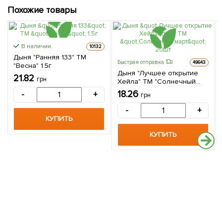
Похожие товары
В наличии.
10132
Дыня "Ранняя 133" ТМ
Быстрая отправка
49643
"Весна" 1.5г
Дыня "Лучшее открытие
21.82
грн
Хейла" ТМ "Солнечный
март" 20шт
18.26
-
+
грн
-
+
КУПИТЬ
КУПИТЬ