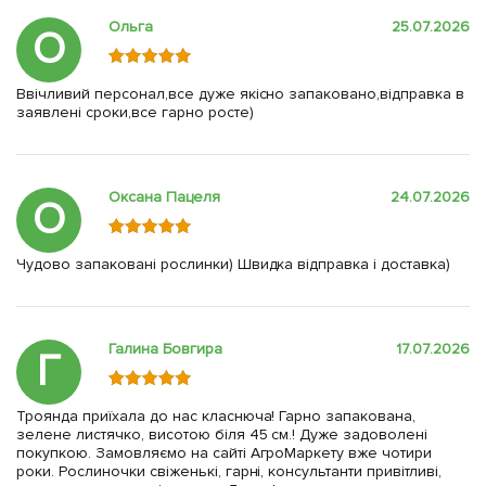
Ольга
25.07.2026
О
Ввічливий персонал,все дуже якісно запаковано,відправка в
заявлені сроки,все гарно росте)
Оксана Пацеля
24.07.2026
О
Чудово запаковані рослинки) Швидка відправка і доставка)
Галина Бовгира
17.07.2026
Г
Троянда приїхала до нас класнюча! Гарно запакована,
зелене листячко, висотою біля 45 см.! Дуже задоволені
покупкою. Замовляємо на сайті АгроМаркету вже чотири
роки. Рослиночки свіженькі, гарні, консультанти привітливі,