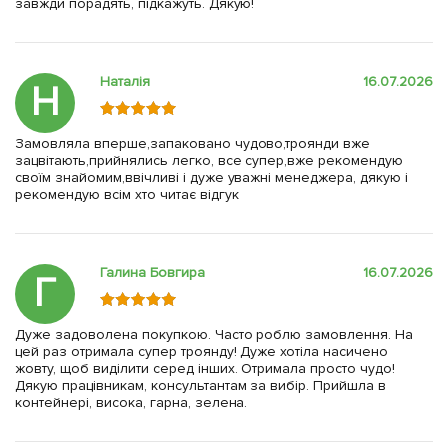
завжди порадять, підкажуть. Дякую!
Наталія
16.07.2026
Н
Замовляла вперше,запаковано чудово,троянди вже
зацвітають,прийнялись легко, все супер,вже рекомендую
своїм знайомим,ввічливі і дуже уважні менеджера, дякую і
рекомендую всім хто читає відгук
Галина Бовгира
16.07.2026
Г
Дуже задоволена покупкою. Часто роблю замовлення. На
цей раз отримала супер троянду! Дуже хотіла насичено
жовту, щоб виділити серед інших. Отримала просто чудо!
Дякую працівникам, консультантам за вибір. Прийшла в
контейнері, висока, гарна, зелена.