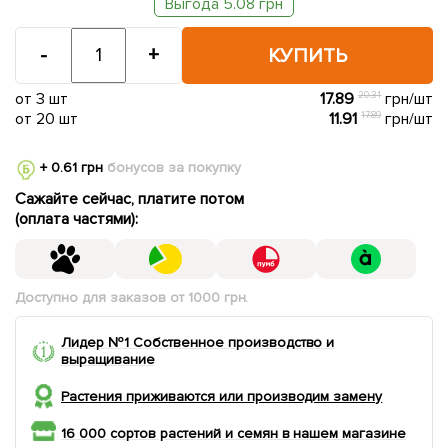
Выгода 5.08 грн
-
+
КУПИТЬ
от 3 шт
17.89
20.31
грн/шт
от 20 шт
11.91
17.89
грн/шт
+ 0.61 грн
бонусов за покупку
Сажайте сейчас, платите потом
(оплата частями):
Доступно для заказов от 1000 грн.
Лидер №1 Собственное производство и
выращивание
Растения приживаются или производим замену
16 000 сортов растений и семян в нашем магазине