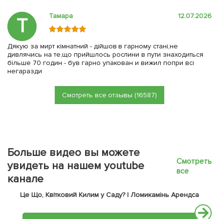
Тамара
12.07.2026
Т
Дякую за мирт кімнатний - дійшов в гарному стані,не
дивлячись на те,що прийшлось рослини в пути знаходиться
більше 70 годин - був гарно упакован и вижил попри всі
негаразди
Смотреть все отзывы (16587)
Больше видео вы можете
Смотреть
увидеть на нашем youtube
все
канале
Це Що, Квітковий Килим у Саду? | Ломикамінь Арендса