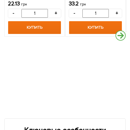
"Весна" 6г
22.13
33.2
грн
грн
-
+
-
+
КУПИТЬ
КУПИТЬ