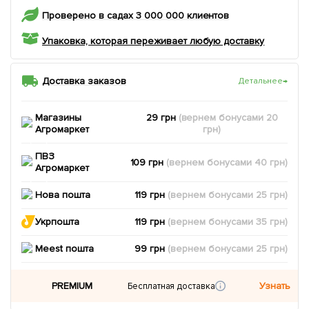
Проверено в садах 3 000 000 клиентов
Упаковка, которая переживает любую доставку
Доставка заказов
Детальнее
→
Магазины
29 грн
(вернем
бонусами
20
Агромаркет
грн)
ПВЗ
109 грн
(вернем
бонусами
40
грн)
Агромаркет
Нова пошта
119 грн
(вернем
бонусами
25
грн)
Укрпошта
119 грн
(вернем
бонусами
35
грн)
Meest пошта
99 грн
(вернем
бонусами
25
грн)
PREMIUM
Узнать
Бесплатная доставка