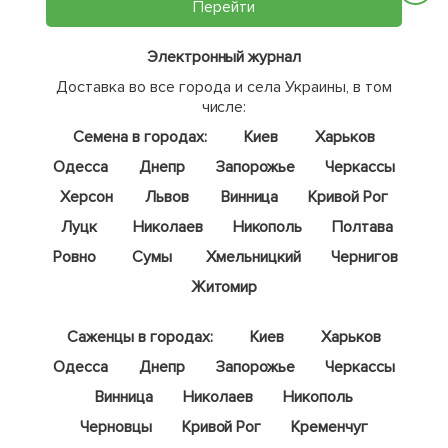
Перейти
Электронный журнал
Доставка во все города и села Украины, в том
числе:
Семена в городах:
Киев
Харьков
Одесса
Днепр
Запорожье
Черкассы
Херсон
Львов
Винница
Кривой Рог
Луцк
Николаев
Никополь
Полтава
Ровно
Сумы
Хмельницкий
Чернигов
Житомир
Саженцы в городах:
Киев
Харьков
Одесса
Днепр
Запорожье
Черкассы
Винница
Николаев
Никополь
Черновцы
Кривой Рог
Кременчуг