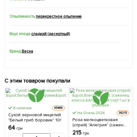
Опыляемость
перекрестное опыление
Вкус плода
сладкий (десертный)
Бренд
Весна
С этим товаром покупали
В наличии.
45488
На Осень-2026
36215
Сухой зерновой мицелий
Роза мелкоцветковая
"Белый гриб боровик" 10г
(спрей) "Алегрия" (саженец
64
грн
класса АА+) высший сорт 1
215
грн
шт в упаковке