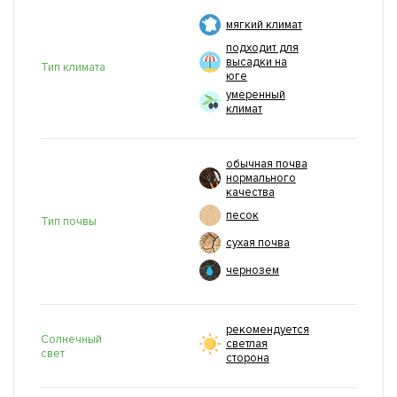
мягкий климат
подходит для
высадки на
Тип климата
юге
умеренный
климат
обычная почва
нормального
качества
песок
Тип почвы
сухая почва
чернозем
рекомендуется
Солнечный
светлая
свет
сторона