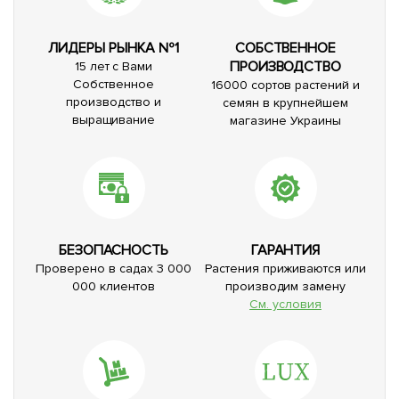
ЛИДЕРЫ РЫНКА №1
СОБСТВЕННОЕ
ПРОИЗВОДСТВО
15 лет с Вами
Собственное
16000 сортов растений и
производство и
семян в крупнейшем
выращивание
магазине Украины
БЕЗОПАСНОСТЬ
ГАРАНТИЯ
Проверено в садах 3 000
Растения приживаются или
000 клиентов
производим замену
См. условия