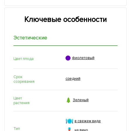
Ключевые особенности
Эстетические

фиолетовый
Цвет плода
Срок
средний
созревания
Цвет

Зеленый
растения
в свежем виде
Тип
на вино