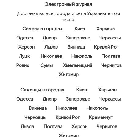
Электронный журнал
Доставка во все города и села Украины, в том
числе:
Семена в городах:
Киев
Харьков
Одесса
Днепр
Запорожье
Черкассы
Херсон
Львов
Винница
Кривой Рог
Луцк
Николаев
Никополь
Полтава
Ровно
Сумы
Хмельницкий
Чернигов
Житомир
Саженцы в городах:
Киев
Харьков
Одесса
Днепр
Запорожье
Черкассы
Винница
Николаев
Никополь
Черновцы
Кривой Рог
Кременчуг
Львов
Полтава
Херсон
Чернигов
Житомир