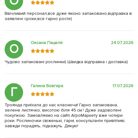
О
Ввічливий персонал,все дуже якісно запаковано,відправка в
заявлені сроки,все гарно росте)
Оксана Пацеля
24.07.2026
О
Чудово запаковані рослинки) Швидка відправка і доставка)
Галина Бовгира
17.07.2026
Г
Троянда приїхала до нас класнюча! Гарно запакована,
зелене листячко, висотою біля 45 см.! Дуже задоволені
покупкою. Замовляємо на сайті АгроМаркету вже чотири
роки. Рослиночки свіженькі, гарні, консультанти привітливі,
завжди порадять, підкажуть. Дякую!