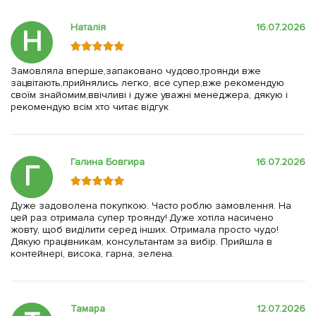
Наталія
16.07.2026
Н
Замовляла вперше,запаковано чудово,троянди вже
зацвітають,прийнялись легко, все супер,вже рекомендую
своїм знайомим,ввічливі і дуже уважні менеджера, дякую і
рекомендую всім хто читає відгук
Галина Бовгира
16.07.2026
Г
Дуже задоволена покупкою. Часто роблю замовлення. На
цей раз отримала супер троянду! Дуже хотіла насичено
жовту, щоб виділити серед інших. Отримала просто чудо!
Дякую працівникам, консультантам за вибір. Прийшла в
контейнері, висока, гарна, зелена.
Тамара
12.07.2026