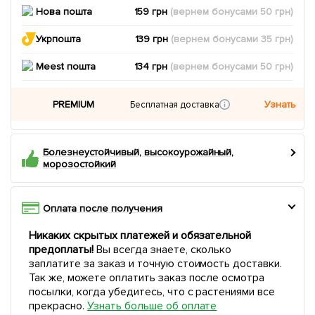
Нова пошта
159 грн
(вернем
бонусами
50
грн)
Укрпошта
139 грн
(вернем
бонусами
35
грн)
Meest пошта
134 грн
(вернем
бонусами
50
грн)
PREMIUM
Узнать
Бесплатная доставка
Болезнеустойчивый, высокоурожайный,
морозостойкий
Оплата после получения
Никаких скрытых платежей и обязательной
предоплаты!
Вы всегда знаете, сколько
заплатите за заказ и точную стоимость доставки.
Так же, можете оплатить заказ после осмотра
посылки, когда убедитесь, что с растениями все
прекрасно.
Узнать больше об оплате