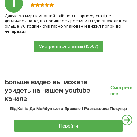
Т
Дякую за мирт кімнатний - дійшов в гарному стані,не
дивлячись на те,що прийшлось рослини в пути знаходиться
більше 70 годин - був гарно упакован и вижил попри всі
негаразди
Смотреть все отзывы (16587)
Больше видео вы можете
Смотреть
увидеть на нашем youtube
все
канале
Від Квітів До Майбутнього Врожаю | Розпаковка Покупця
Перейти