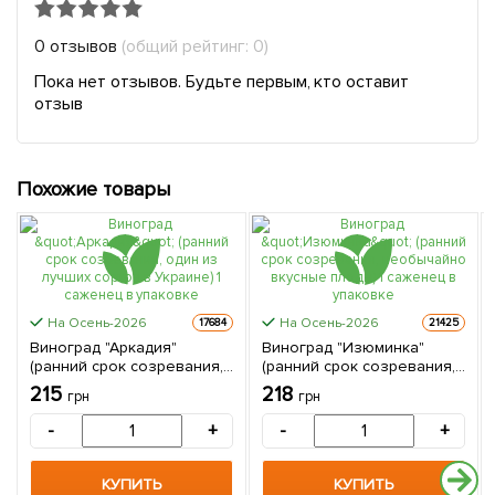
0 отзывов
(общий рейтинг: 0)
Пока нет отзывов. Будьте первым, кто оставит
отзыв
Похожие товары
На Осень-2026
На Осень-2026
17684
21425
Виноград "Аркадия"
Виноград "Изюминка"
(ранний срок созревания,
(ранний срок созревания,
один из лучших сортов в
необычайно вкусные
215
218
грн
грн
Украине) 1 саженец в
плоды) 1 саженец в
упаковке
упаковке
-
+
-
+
КУПИТЬ
КУПИТЬ