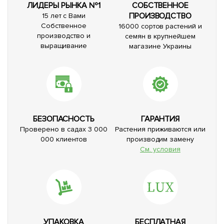
ЛИДЕРЫ РЫНКА №1
СОБСТВЕННОЕ
ПРОИЗВОДСТВО
15 лет с Вами
Собственное
16000 сортов растений и
производство и
семян в крупнейшем
выращивание
магазине Украины
БЕЗОПАСНОСТЬ
ГАРАНТИЯ
Проверено в садах 3 000
Растения приживаются или
000 клиентов
производим замену
См. условия
УПАКОВКА
БЕСПЛАТНАЯ