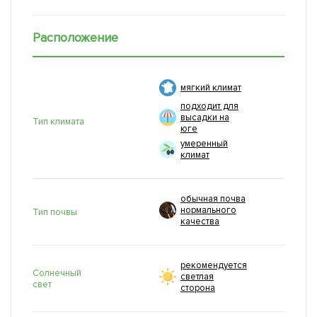
Расположение
мягкий климат
подходит для
высадки на
Тип климата
юге
умеренный
климат
обычная почва
нормального
Тип почвы
качества
рекомендуется
Солнечный
светлая
свет
сторона