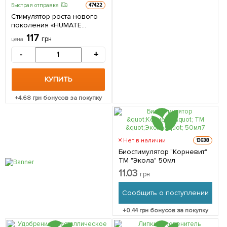
Быстрая отправка
47422
Стимулятор роста нового
поколения «HUMATE
ULTRA» (Гумат Ультра)
117
грн
цена
«Extract of green algae»
(Экстракт морских
-
+
водорослей) ТМ "AGRO-X"
20г
КУПИТЬ
+
4.68
грн бонусов за покупку
Нет в наличии
13638
Биостимулятор "Корневит"
ТМ "Экола" 50мл
11.03
грн
Сообщить о поступлении
+
0.44
грн бонусов за покупку