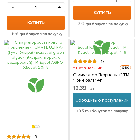
(Экстракт морских
-
+
водорослей) ТМ "AGRO-X"
КУПИТЬ
80г
КУПИТЬ
+
3.12
грн бонусов за покупку
+
11.16
грн бонусов за покупку
17
Нет в наличии
12409
Стимулятор "Корневин" ТМ
"Грин бэлт" 4г
12.39
грн
Сообщить о поступлении
+
0.5
грн бонусов за покупку
91