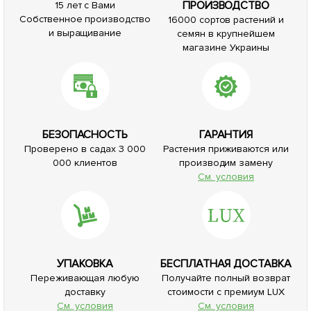
ПРОИЗВОДСТВО
15 лет с Вами
Собственное производство
16000 сортов растений и
и выращивание
семян в крупнейшем
магазине Украины
БЕЗОПАСНОСТЬ
ГАРАНТИЯ
Проверено в садах 3 000
Растения приживаются или
000 клиентов
производим замену
См. условия
УПАКОВКА
БЕСПЛАТНАЯ ДОСТАВКА
Переживающая любую
Получайте полный возврат
доставку
стоимости с премиум LUX
См. условия
См. условия