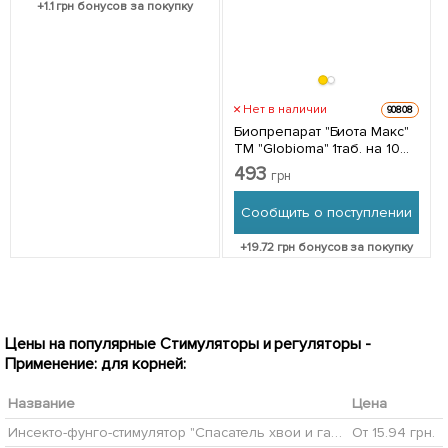
+
1.1
грн бонусов за покупку
Нет в наличии
90808
Биопрепарат "Биота Макс"
ТМ "Globioma" 1таб. на 10
соток
493
грн
Сообщить о поступлении
+
19.72
грн бонусов за покупку
Цены на популярные Стимуляторы и регуляторы -
Применение: для корней:
Название
Цена
Инсекто-фунго-стимулятор "Спасатель хвои и газона" ТМ "Белреахим" 15мл
От 15.94 грн.