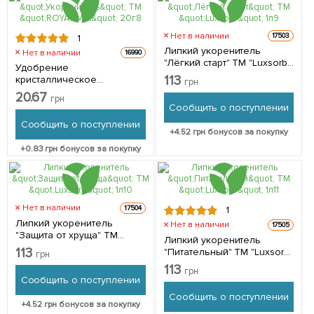
Нет в наличии
17503
1
Липкий укоренитель
Нет в наличии
16990
"Лёгкий старт" ТМ "Luxsorb"
Удобрение
1л
113
кристаллическое
грн
"Укоренитель" ТМ "ROYAL
20.67
грн
MIX" 20г
Сообщить о поступлении
Сообщить о поступлении
+
4.52
грн бонусов за покупку
+
0.83
грн бонусов за покупку
Нет в наличии
17504
1
Липкий укоренитель
Нет в наличии
17505
"Защита от хруща" ТМ
Липкий укоренитель
"Luxsorb" 1л
113
"Питательный" ТМ "Luxsorb"
грн
1л
113
грн
Сообщить о поступлении
Сообщить о поступлении
+
4.52
грн бонусов за покупку