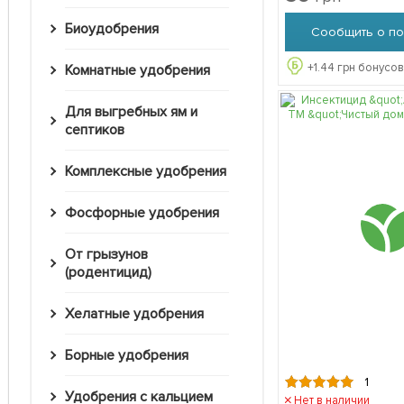
Биоудобрения
Сообщить о по
+
1.44
грн бонусов
Комнатные удобрения
Для выгребных ям и
септиков
Комплексные удобрения
Фосфорные удобрения
От грызунов
(родентицид)
Хелатные удобрения
Борные удобрения
1
Удобрения с кальцием
Нет в наличии