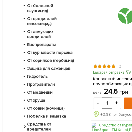
От болезней
(фунгицид)
От вредителей
(инсектицид)
От зимующих
вредителей
Биопрепараты
От курчавости персика
От сорняков (гербицид)
3
Защита для саженцев
Быстрая отправка
Гидрогель
Контактный инсекти
почвообитающих в
Протравители
"Анти Муравьин" 50
24.6
грн
От медведки
цена
От хруща
-
+
От совки (ночница)
+
0.98
грн бонусо
Побелка и замазка
Средства от
вредителей