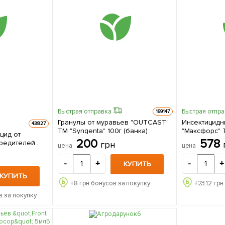
Быстрая отправка
Быстрая отпр
169147
Гранулы от муравьев "OUTCAST"
Инсектицидн
43827
ТМ "Syngenta" 100г (банка)
"Максфорс" Т
цид от
200
578
редителей
грн
цена
цена
г
-
+
-
+
КУПИТЬ
КУПИТЬ
+
8
грн бонусов за покупку
+
23.12
грн
в за покупку