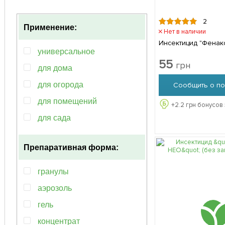
2
Применение:
Нет в наличии
Инсектицид "Фенакс
универсальное
55
грн
для дома
для огорода
Сообщить о по
для помещений
+
2.2
грн бонусов 
для сада
для сада и огорода
Препаративная форма:
для частного сектора
широкий спектр действия
гранулы
аэрозоль
гель
концентрат