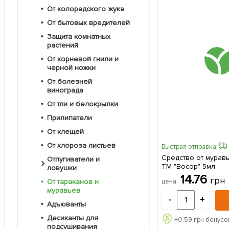
От колорадского жука
От бытовых вредителей
Защита комнатных
растений
От корневой гнили и
черной ножки
От болезней
винограда
От тли и белокрылки
Прилипатели
От клещей
От хлороза листьев
Быстрая отправка
Средство от муравьё
Отпугиватели и
ТМ "Восор" 5мл
ловушки
14.76
грн
цена
От тараканов и
муравьев
-
+
Адъюванты
Десиканты для
+
0.59
грн бонусо
подсушивания