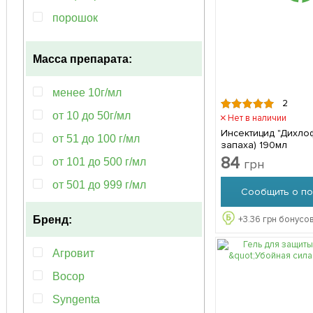
порошок
спрей
Масса препарата:
водорастворимое
менее 10г/мл
2
от 10 до 50г/мл
Нет в наличии
Инсектицид "Дихло
от 51 до 100 г/мл
запаха) 190мл
84
от 101 до 500 г/мл
грн
от 501 до 999 г/мл
Сообщить о по
+
3.36
грн бонусов
Бренд:
Агровит
Восор
Syngenta