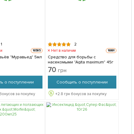
1
2
ии
Нет в наличии
16585
16991
авьёв "Муравьед" 5мл
Средство для борьбы с
насекомыми "Agita maximum" 45г
70
грн
ь о поступлении
Сообщить о поступлении
бонусов за покупку
+
2.8
грн бонусов за покупку