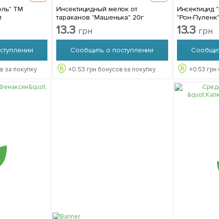
оль" ТМ
Инсектицидный мелок от
Инсектицид "
л
тараканов "Машенька" 20г
"Рон-Пуленк"
13.3
13.3
грн
грн
ступлении
Сообщить о поступлении
Сообщит
в за покупку
+
0.53
грн бонусов за покупку
+
0.53
грн 