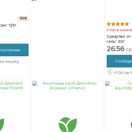
16576
ин" 125г
Нет в налич
Средство от
гель" 30г
26.56
гр
ступлении
Сообщит
за покупку
+
1.06
грн 