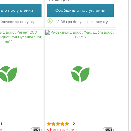
ь о поступлении
Сообщить о поступлении
бонусов за покупку
+
18.88
грн бонусов за покупку
1
2
ии
Нет в наличии
16574
16575