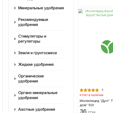
Минеральные удобрения
Рекомендуемые
удобрения
Стимуляторы и
регуляторы
Земля и грунтосмеси
Жидкие удобрения
Органические
удобрения
1
Органо-минеральные
Нет в наличии
удобрения
Инсектицид "Дуст" 
дом" 50г
Азотные удобрения
36
грн