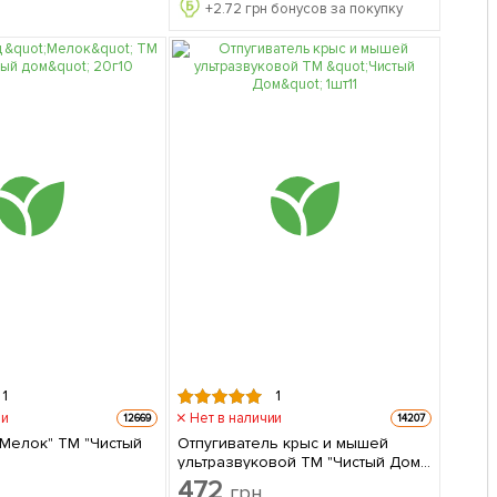
+
2.72
грн бонусов за покупку
1
1
ии
Нет в наличии
12669
14207
"Мелок" ТМ "Чистый
Отпугиватель крыс и мышей
ультразвуковой ТМ "Чистый Дом"
1шт
472
грн