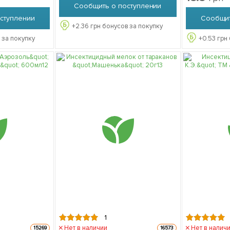
Сообщить о поступлении
ступлении
Сообщит
+
2.36
грн бонусов за покупку
 за покупку
+
0.53
грн 
1
Нет в наличии
Нет в налич
15269
16573