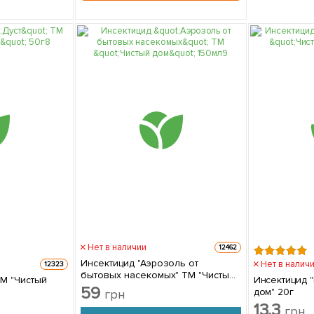
Нет в наличии
12462
Инсектицид "Аэрозоль от
Нет в налич
12323
бытовых насекомых" ТМ "Чистый
ТМ "Чистый
Инсектицид 
дом" 150мл
59
дом" 20г
грн
13.3
грн