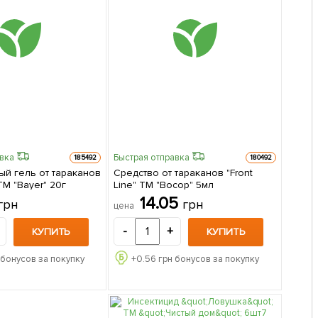
авка
Быстрая отправка
185492
180492
ый гель от тараканов
Средство от тараканов "Front
М "Bayer" 20г
Line" ТМ "Восор" 5мл
14.05
грн
грн
цена
-
+
КУПИТЬ
КУПИТЬ
 бонусов за покупку
+
0.56
грн бонусов за покупку