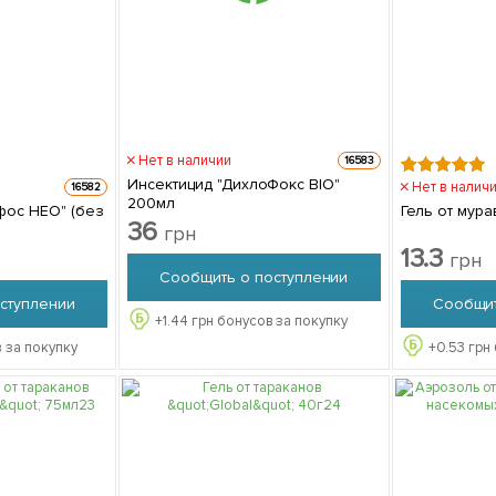
Нет в наличии
16583
Инсектицид "ДихлоФокс BIO"
Нет в налич
16582
200мл
фос НЕО" (без
Гель от мур
36
грн
13.3
грн
Сообщить о поступлении
ступлении
Сообщит
+
1.44
грн бонусов за покупку
 за покупку
+
0.53
грн 