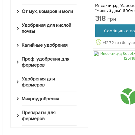
Инсектицид "Аэроз
"Чистый дом" 600м
От мух, комаров и моли
318
грн
Удобрения для кислой
Сообщить о по
почвы
+
12.72
грн бонусо
Калийные удобрения
Проф. удобрения для
фермеров
Удобрения для
фермеров
Микроудобрения
Препараты для
фермеров