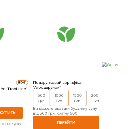
Подарунковий сертифікат
180491
"Агродарунок"
в "Front Line"
500
1000
1500
2000
грн
грн
грн
грн
Ви можете вказати будь-яку суму
КУПИТЬ
від 500 грн, кратну 500.
ПЕРЕЙТИ
в за покупку