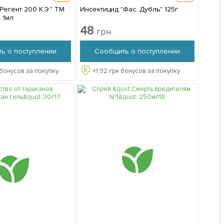
Регент 200 К.Э." ТМ
Инсектицид "Фас. Дубль" 125г
 1мл
48
грн
ь о поступлении
Сообщить о поступлении
бонусов за покупку
+
1.92
грн бонусов за покупку