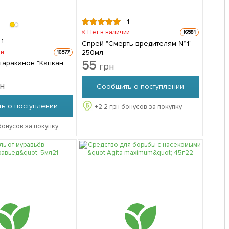
1
Нет в наличии
16581
1
Спрей "Смерть вредителям №1"
250мл
ии
16577
55
 тараканов "Капкан
грн
н
Сообщить о поступлении
ь о поступлении
+
2.2
грн бонусов за покупку
бонусов за покупку