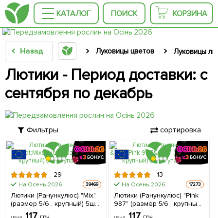
КАТАЛОГ
ПОИСК
КОРЗИНА
Назад
Луковицы цветов
Луковицы лю
Лютики - Период доставки: с
сентября по декабрь
Фильтры
сортировка
ЦЕНА ЗА
ЦЕНА ЗА
29
13
5шт
5шт
На Осень-2026
На Осень-2026
39469
17273
Лютики (Ранункулюс) "Mix"
Лютики (Ранункулюс) "Pink
(размер 5/6 , крупный) 5шт
987" (размер 5/6 , крупный)
в упаковке
5шт в упаковке
117
117
грн
грн
цена
цена