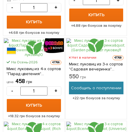
-
+
-
+
КУПИТЬ
КУПИТЬ
+
4.88
грн бонусов за покупку
+
4.68
грн бонусов за покупку
Нет в наличии
47768
На Осень-2026
47766
Микс луковиц из 3-х сортов
Микс луковиц из 4-х сортов
"Садовая вечеринка"
"Парад цветения"
(Garden party) 11шт луковиц
550
грн
(Flowering Parade) 20шт
458
грн
цена
луковиц
Сообщить о поступлении
-
+
+
22
грн бонусов за покупку
КУПИТЬ
+
18.32
грн бонусов за покупку