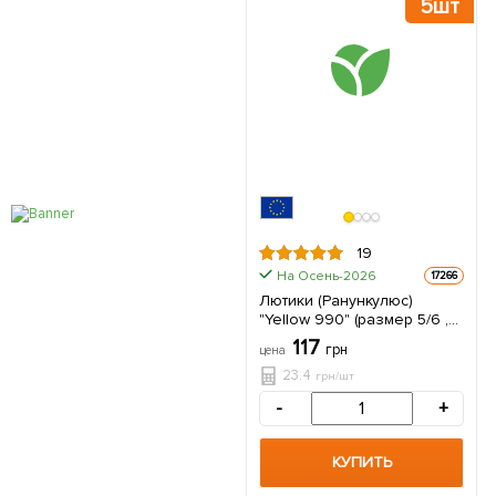
5шт
19
На Осень-2026
17266
Лютики (Ранункулюс)
"Yellow 990" (размер 5/6 ,
крупный) 5шт в упаковке
117
грн
цена
23.4
грн/шт
-
+
КУПИТЬ