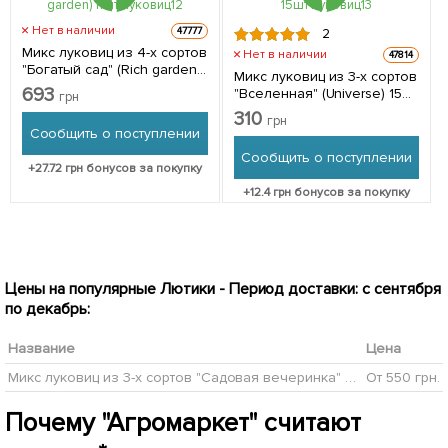
Нет в наличии
47777
2
Микс луковиц из 4-х сортов
Нет в наличии
47814
"Богатый сад" (Rich garden)
Микс луковиц из 3-х сортов
11шт луковиц
693
"Вселенная" (Universe) 15шт
грн
луковиц
310
грн
Сообщить о поступлении
Сообщить о поступлении
+
27.72
грн бонусов за покупку
+
12.4
грн бонусов за покупку
Цены на популярные Лютики - Период доставки: с сентября
по декабрь:
Название
Цена
Микс луковиц из 3-х сортов "Садовая вечеринка" (Garden party) 11шт луковиц
От 550 грн.
Почему "Агромаркет" считают