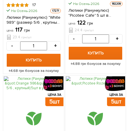
На Осень-2026
182209
17
Лютики (Ранункулюс)
На Осень-2026
17271
"Picotee Cafe" 5 шт в
Лютики (Ранункулюс) "White
упаковке
122
989" (размер 5/6 , крупный)
грн
цена
5шт в упаковке
117
24.4
грн
грн/шт
цена
23.4
грн/шт
-
+
-
+
КУПИТЬ
КУПИТЬ
+
4.88
грн бонусов за покупку
+
4.68
грн бонусов за покупку
ЦЕНА ЗА
ЦЕНА ЗА
5шт
5шт