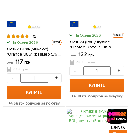
На Осень-2026
186368
12
Лютики (Ранункулюс)
На Осень-2026
17274
"Picotee Roze" 5 шт в
Лютики (Ранункулюс)
упаковке
122
"Orange 986" (размер 5/6 ,
грн
цена
крупный) 5шт в упаковке
117
24.4
грн
грн/шт
цена
23.4
грн/шт
-
+
-
+
КУПИТЬ
КУПИТЬ
+
4.88
грн бонусов за покупку
+
4.68
грн бонусов за покупку
ЦЕНА ЗА