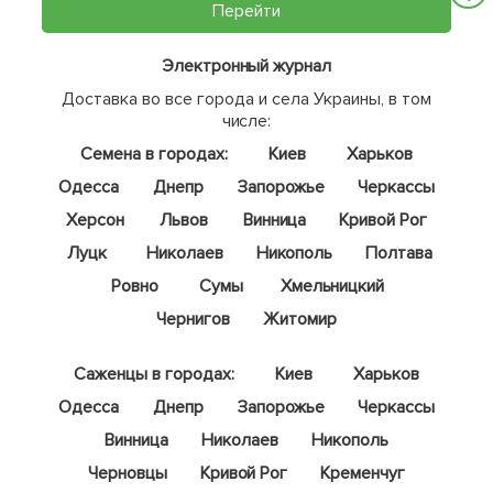
Перейти
Электронный журнал
Доставка во все города и села Украины, в том
числе:
Семена в городах:
Киев
Харьков
Одесса
Днепр
Запорожье
Черкассы
Херсон
Львов
Винница
Кривой Рог
Луцк
Николаев
Никополь
Полтава
Ровно
Сумы
Хмельницкий
Чернигов
Житомир
Саженцы в городах:
Киев
Харьков
Одесса
Днепр
Запорожье
Черкассы
Винница
Николаев
Никополь
Черновцы
Кривой Рог
Кременчуг