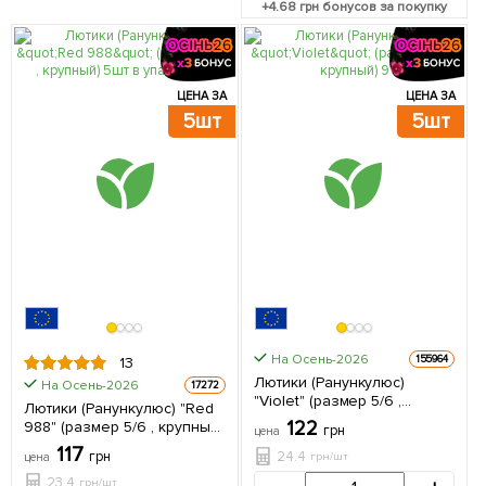
+
4.68
грн бонусов за покупку
ЦЕНА ЗА
ЦЕНА ЗА
5шт
5шт
На Осень-2026
155964
13
Лютики (Ранункулюс)
На Осень-2026
17272
"Violet" (размер 5/6 ,
Лютики (Ранункулюс) "Red
крупный) 5 шт в упаковке
122
988" (размер 5/6 , крупный)
грн
цена
5шт в упаковке
117
24.4
грн
грн/шт
цена
23.4
грн/шт