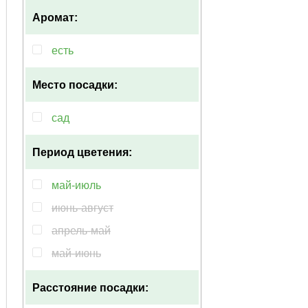
Аромат:
есть
Место посадки:
сад
Период цветения:
май-июль
июнь-август
апрель-май
май-июнь
Расстояние посадки: