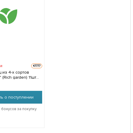
ии
47777
 из 4-х сортов
 (Rich garden) 11шт
ь о поступлении
 бонусов за покупку