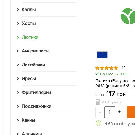
Каллы
Хосты
Лютики
Амариллисы
Лилейники
12
На Осень-2026
Ирисы
Лютики (Ранункулюс
986" (размер 5/6 , 
упаковке
117
Фритиллярии
грн
цена
23.4
грн/шт
Подснежники
-
+
Канны
+
4.68
грн бонусов
Аллиумы