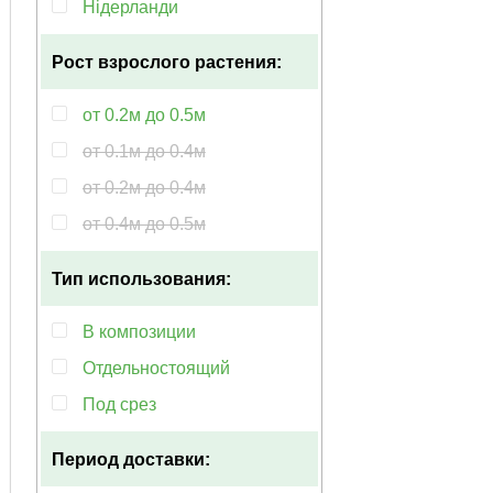
Нідерланди
Популярный
Рост взрослого растения:
Тенелюбивый
от 0.2м до 0.5м
от 0.1м до 0.4м
от 0.2м до 0.4м
от 0.4м до 0.5м
Тип использования:
В композиции
Отдельностоящий
Под срез
Период доставки: