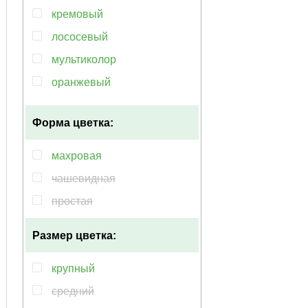
кремовый
лососевый
мультиколор
оранжевый
фиолетовый
Форма цветка:
белый
голубой
махровая
красный
чашевидная
розовый
простая
синий
Размер цветка:
крупный
средний