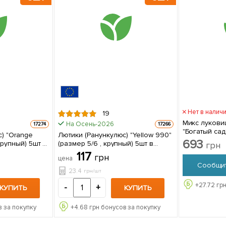
Нет в налич
19
Микс луковиц
На Осень-2026
17274
17266
"Богатый сад"
) "Orange
Лютики (Ранункулюс) "Yellow 990"
луковиц
693
крупный) 5шт в
(размер 5/6 , крупный) 5шт в
грн
упаковке
117
грн
цена
Сообщит
23.4
грн/шт
+
27.72
грн
-
+
КУПИТЬ
КУПИТЬ
 за покупку
+
4.68
грн бонусов за покупку