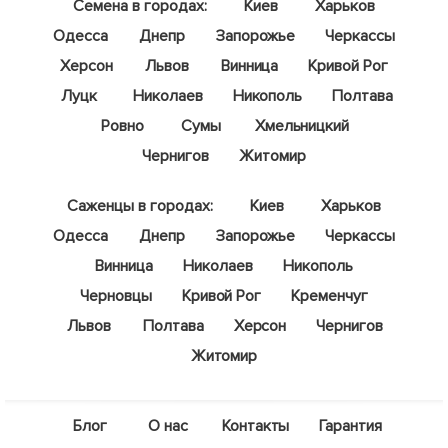
Семена в городах:
Киев
Харьков
Одесса
Днепр
Запорожье
Черкассы
Херсон
Львов
Винница
Кривой Рог
Луцк
Николаев
Никополь
Полтава
Ровно
Сумы
Хмельницкий
Чернигов
Житомир
Саженцы в городах:
Киев
Харьков
Одесса
Днепр
Запорожье
Черкассы
Винница
Николаев
Никополь
Черновцы
Кривой Рог
Кременчуг
Львов
Полтава
Херсон
Чернигов
Житомир
Блог
О нас
Контакты
Гарантия