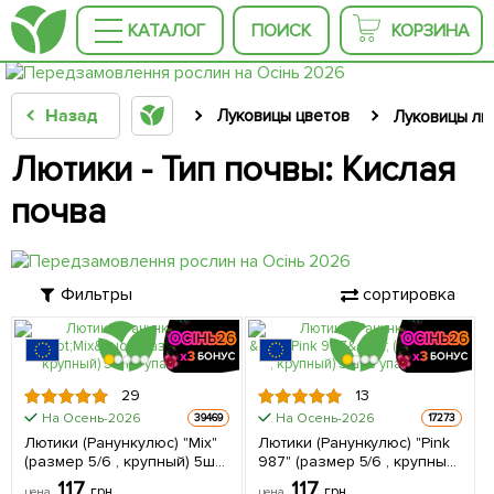
КАТАЛОГ
ПОИСК
КОРЗИНА
Назад
Луковицы цветов
Луковицы лю
Лютики - Тип почвы: Кислая
почва
Фильтры
сортировка
ЦЕНА ЗА
ЦЕНА ЗА
29
13
5шт
5шт
На Осень-2026
На Осень-2026
39469
17273
Лютики (Ранункулюс) "Mix"
Лютики (Ранункулюс) "Pink
(размер 5/6 , крупный) 5шт
987" (размер 5/6 , крупный)
в упаковке
5шт в упаковке
117
117
грн
грн
цена
цена