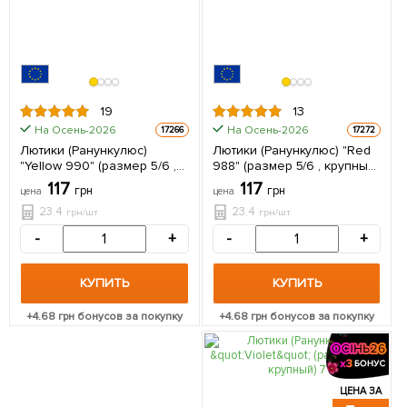
19
13
На Осень-2026
На Осень-2026
17266
17272
Лютики (Ранункулюс)
Лютики (Ранункулюс) "Red
"Yellow 990" (размер 5/6 ,
988" (размер 5/6 , крупный)
крупный) 5шт в упаковке
5шт в упаковке
117
117
грн
грн
цена
цена
23.4
23.4
грн/шт
грн/шт
-
+
-
+
КУПИТЬ
КУПИТЬ
+
4.68
грн бонусов за покупку
+
4.68
грн бонусов за покупку
ЦЕНА ЗА