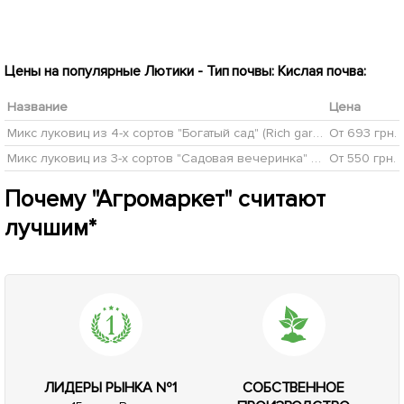
Цены на популярные Лютики - Тип почвы: Кислая почва:
Название
Цена
Микс луковиц из 4-х сортов "Богатый сад" (Rich garden) 11шт луковиц
От 693 грн.
Микс луковиц из 3-х сортов "Садовая вечеринка" (Garden party) 11шт луковиц
От 550 грн.
Почему "Агромаркет" считают
лучшим*
ЛИДЕРЫ РЫНКА №1
СОБСТВЕННОЕ