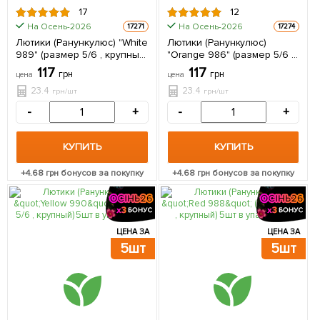
17
12
На Осень-2026
На Осень-2026
17271
17274
Лютики (Ранункулюс) "White
Лютики (Ранункулюс)
989" (размер 5/6 , крупный)
"Orange 986" (размер 5/6 ,
5шт в упаковке
крупный) 5шт в упаковке
117
117
грн
грн
цена
цена
23.4
23.4
грн/шт
грн/шт
-
+
-
+
КУПИТЬ
КУПИТЬ
+
4.68
грн бонусов за покупку
+
4.68
грн бонусов за покупку
ЦЕНА ЗА
ЦЕНА ЗА
5шт
5шт