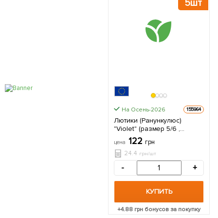
5шт
На Осень-2026
155964
Лютики (Ранункулюс)
"Violet" (размер 5/6 ,
крупный) 5 шт в упаковке
122
грн
цена
24.4
грн/шт
-
+
КУПИТЬ
+
4.88
грн бонусов за покупку