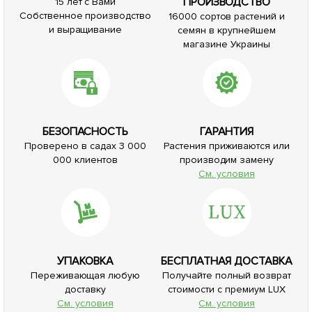
ПРОИЗВОДСТВО
15 лет с Вами
Собственное производство
16000 сортов растений и
и выращивание
семян в крупнейшем
магазине Украины
БЕЗОПАСНОСТЬ
ГАРАНТИЯ
Проверено в садах 3 000
Растения приживаются или
000 клиентов
производим замену
См. условия
УПАКОВКА
БЕСПЛАТНАЯ ДОСТАВКА
Переживающая любую
Получайте полный возврат
доставку
стоимости с премиум LUX
См. условия
См. условия