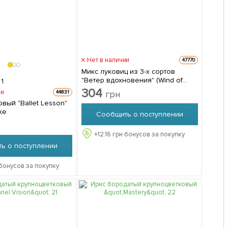
Нет в наличии
47770
Микс луковиц из 3-х сортов
"Ветер вдохновения" (Wind of
1
inspiration) 3шт луковиц
304
ии
грн
44831
вый "Ballet Lesson"
ке
Сообщить о поступлении
+
12.16
грн бонусов за покупку
ь о поступлении
бонусов за покупку