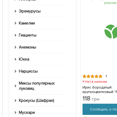
Эремурусы
Камелии
Гиацинты
Анемоны
Юкка
Нарциссы
1
Нет в наличии
Миксы популярных
Ирис бородатый
луковиц
крупноцветковый "R
1шт в упаковке
118
грн
Крокусы (Шафран)
Сообщить о по
Мускари