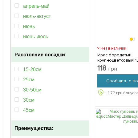
апрель-май
июль-август
июнь
июнь-июль
май-июль
Нет в наличии
Расстояние посадки:
Ирис бородатый
май-июнь
крупноцветковый "Da
упаковке
118
май-сентябрь
грн
15-20см
повторноцветущий
25см
Сообщить о по
март-апрель
30-50см
+
4.72
грн бонусов
май
30см
март-май
45см
март-октябрь
60-100см
Преимущества:
30-50см