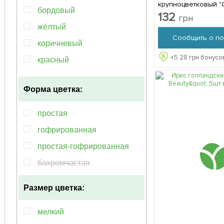
крупноцветковый "
бордовый
Harvest" 1шт в уп
132
грн
жёлтый
Сообщить о по
коричневый
+
5.28
грн бонусов
красный
кремовый
Форма цветка:
лавандовый
лососевый
простая
мультиколор
гофрированная
оранжевый
простая-гофрированная
пурпурный
бахромчастая
розовый
Размер цветка:
сиреневый
фиолетовый
мелкий