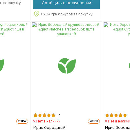
Сообщить о поступлении
 за покупку
+
6.24
грн бонусов за покупку
1
Нет в наличии
Нет в налич
20852
20853
Ирис бородатый
Ирис бород