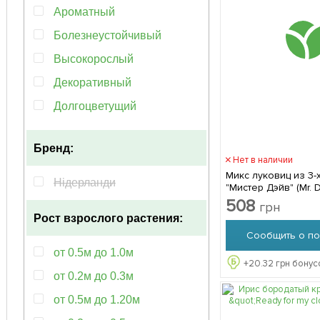
10-20см
Ароматный
10-30см
Болезнеустойчивый
100-120см
Высокорослый
10см
Декоративный
60см
Долгоцветущий
Засухоустойчивый
Бренд:
Компактный
Нет в наличии
Микс луковиц из 3-
Красивоцветущий
Нідерланди
"Мистер Дэйв" (Mr. 
луковиц
Крупный бутон
508
грн
Рост взрослого растения:
Многолетний
Сообщить о по
Морозостойкий
от 0.5м до 1.0м
+
20.32
грн бонус
Неприхотливый
от 0.2м до 0.3м
Обильноцветущий
от 0.5м до 1.20м
Популярный