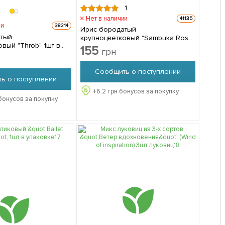
1
Нет в наличии
41135
ии
38214
Ирис бородатый
атый
крупноцветковый "Sambuka Rosa"
й "Throb" 1шт в
1шт в упаковке
155
грн
Сообщить о поступлении
ь о поступлении
+
6.2
грн бонусов за покупку
бонусов за покупку