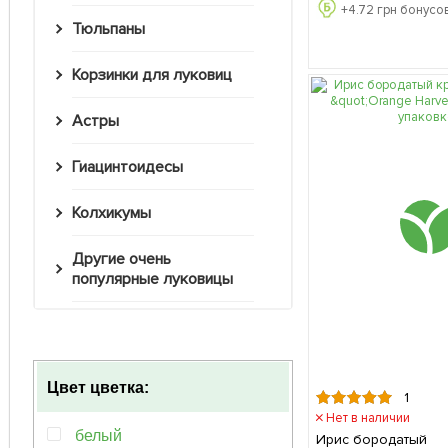
+
4.72
грн бонусов
Тюльпаны
Корзинки для луковиц
Астры
Гиацинтоидесы
Колхикумы
Другие очень
популярные луковицы
Цвет цветка:
1
Нет в наличии
белый
Ирис бородатый