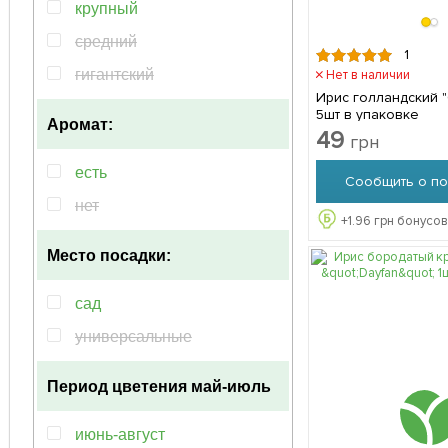
голубой
крупный
зелёный
средний
1
персиковый
гигантский
Нет в наличии
Ирис голландский "
синий
5шт в упаковке
Аромат:
чёрный
49
грн
есть
Сообщить о по
нет
+
1.96
грн бонусов
Место посадки:
сад
универсальные
Период цветения
май-июль
июнь-август