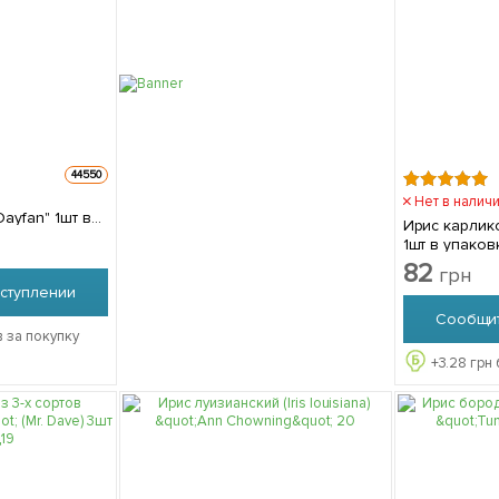
44550
Нет в налич
yfan" 1шт в
Ирис карлико
1шт в упаков
82
грн
ступлении
Сообщит
 за покупку
+
3.28
грн 