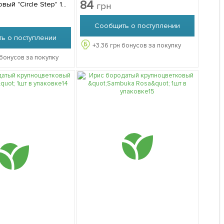
1шт в упаковке
84
вый "Circle Step" 1шт
грн
Сообщить о поступлении
ь о поступлении
+
3.36
грн бонусов за покупку
бонусов за покупку