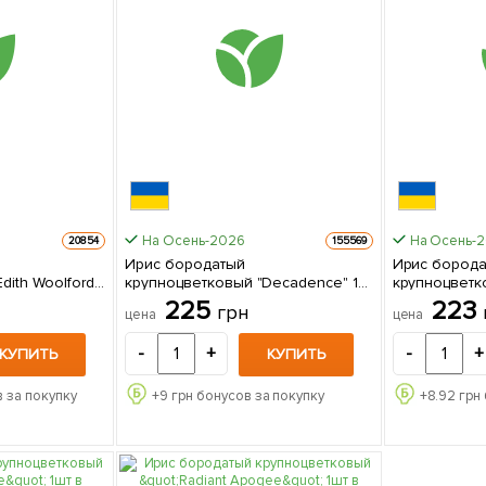
На Осень-2026
На Осень-
20854
155569
Ирис бородатый
Ирис бород
dith Woolford"
крупноцветковый "Decadence" 1
крупноцветковы
шт в упаковке
упаковке
225
223
грн
цена
цена
-
+
-
+
КУПИТЬ
КУПИТЬ
 за покупку
+
9
грн бонусов за покупку
+
8.92
грн 