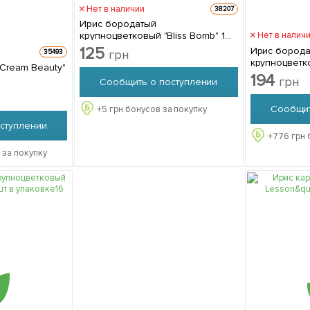
Нет в наличии
38207
Ирис бородатый
крупноцветковый "Bliss Bomb" 1шт
Нет в налич
в упаковке
125
Ирис бород
грн
35493
крупноцветковы
Cream Beauty"
упаковке
194
грн
Сообщить о поступлении
Сообщит
+
5
грн бонусов за покупку
ступлении
+
7.76
грн 
 за покупку