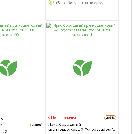
+
5
грн бонусов за покупку
Нет в наличии
20856
3
Ирис бородатый
ии
20855
крупноцветковый "Ambassadeur"
атый