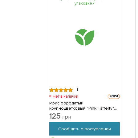
1
Нет в наличии
20851
Ирис бородатый
крупноцветковый "Pink Tafferty"
1шт в упаковке
125
грн
Сообщить о поступлении