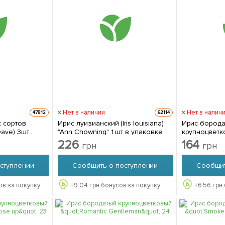
Нет в наличии
Нет в налич
47812
62114
х сортов
Ирис луизианский (Iris louisiana)
Ирис бород
Dave) 3шт
"Ann Chowning" 1 шт в упаковке
крупноцветко
саженец в у
226
164
грн
грн
ступлении
Сообщить о поступлении
Сообщит
ов за покупку
+
9.04
грн бонусов за покупку
+
6.56
грн 