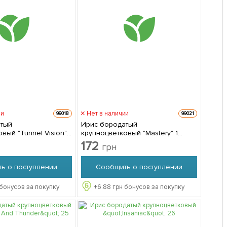
ии
Нет в наличии
99018
99021
атый
Ирис бородатый
вый "Tunnel Vision" 1
крупноцветковый "Mastery" 1
паковке
саженец в упаковке
172
грн
ь о поступлении
Сообщить о поступлении
бонусов за покупку
+
6.88
грн бонусов за покупку