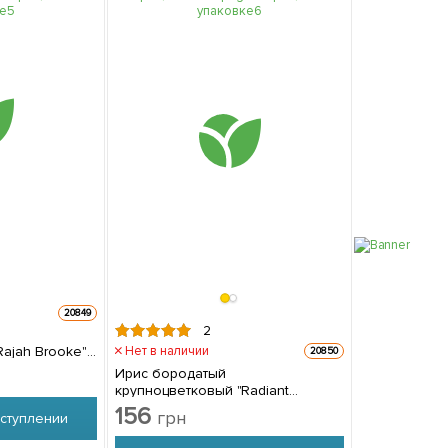
20849
2
ajah Brooke"
Нет в наличии
20850
Ирис бородатый
крупноцветковый "Radiant
Apogee" 1шт в упаковке
156
грн
ступлении