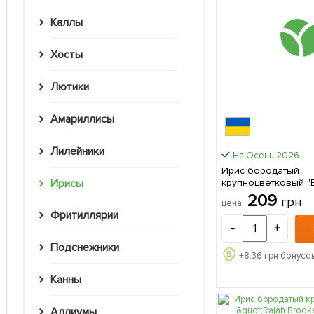
Каллы
Хосты
Лютики
Амариллисы
Лилейники
На Осень-2026
Ирис бородатый
крупноцветковый "E
Ирисы
1шт в упаковке
209
грн
цена
Фритиллярии
-
+
Подснежники
+
8.36
грн бонусов
Канны
Аллиумы