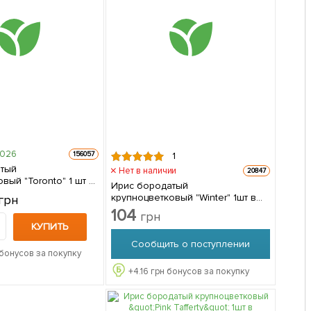
2026
156057
1
атый
Нет в наличии
20847
й "Toronto" 1 шт в
Ирис бородатый
крупноцветковый "Winter" 1шт в
грн
упаковке
104
грн
КУПИТЬ
Сообщить о поступлении
бонусов за покупку
+
4.16
грн бонусов за покупку