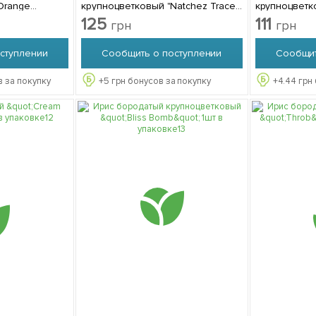
Orange
крупноцветковый "Natchez Trace"
крупноцветко
аковке
1шт в упаковке
в упаковке
125
111
грн
грн
ступлении
Сообщить о поступлении
Сообщит
 за покупку
+
5
грн бонусов за покупку
+
4.44
грн 