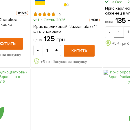
На Осень-
Ирис карлико
саженец в у
114725
5
135
Cherokee
На Осень-2026
49681
цена
 в упаковке
Ирис карликовый "Jazzamatazz" 1
шт в упаковке
-
+
125
грн
цена
КУПИТЬ
+
5.4
грн б
-
+
КУПИТЬ
 за покупку
+
5
грн бонусов за покупку