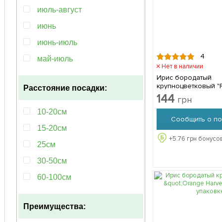
июль-август
июнь
июнь-июль
4
май-июль
Нет в наличии
май-июнь
Ирис бородатый
крупноцветковый "Red
Расстояние посадки:
март-апрель
в упаковке
144
грн
май
10-20см
Сообщить о по
март-май
15-20см
+
5.76
грн бонусов
июнь-август
25см
май-сентябрь
30-50см
повторноцветущий
60-100см
март-октябрь
60см
Преимущества:
10-30см