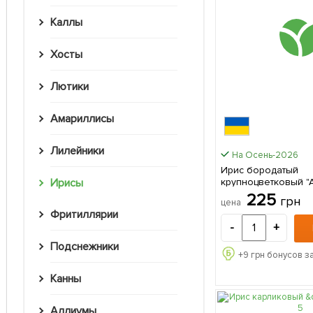
Каллы
Хосты
Лютики
Амариллисы
Лилейники
На Осень-2026
Ирис бородатый
крупноцветковый "
Ирисы
1шт в упаковке
225
грн
цена
Фритиллярии
-
+
Подснежники
+
9
грн бонусов з
Канны
Аллиумы