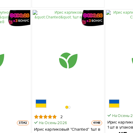
На Осень-
2
Ирис карлик
На Осень-2026
37342
41148
1 шт в упако
Ирис карликовый "Chanted" 1шт в