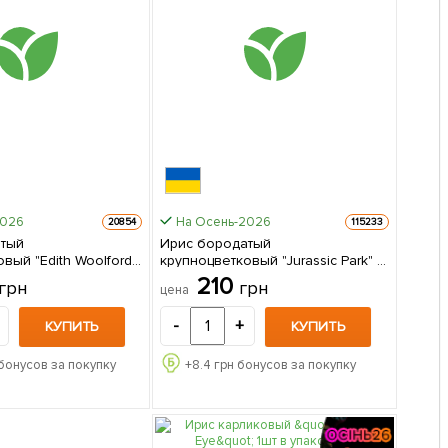
2026
На Осень-2026
20854
115233
атый
Ирис бородатый
вый "Edith Woolford"
крупноцветковый "Jurassic Park" 1
ке
саженец в упаковке
210
грн
грн
цена
-
+
КУПИТЬ
КУПИТЬ
бонусов за покупку
+
8.4
грн бонусов за покупку