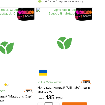
+
4.6
грн бонусов за покупку
На Осень-2026
114733
Ирис карликовый "Ultimate" 1 шт в
упаковке
2026
61632
135
овый "Matador`s Cap"
грн
цена
вке