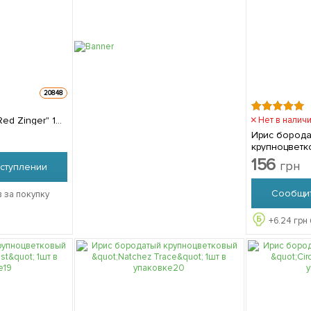
20848
 Zinger" 1шт
Нет в налич
Ирис бород
крупноцветк
Apoge
156
грн
ступлении
Сообщит
 за покупку
+
6.24
грн 