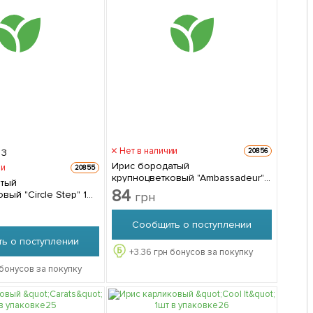
Нет в наличии
20856
3
Ирис бородатый
ии
20855
крупноцветковый "Ambassadeur"
атый
1шт в упаковке
84
вый "Circle Step" 1шт
грн
Сообщить о поступлении
ь о поступлении
+
3.36
грн бонусов за покупку
бонусов за покупку