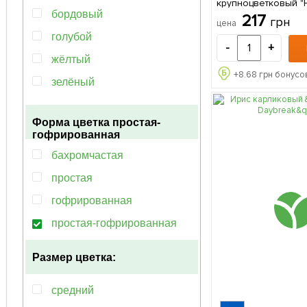
крупноцветковый "Hig
бордовый
в упаковке
217
грн
цена
голубой
-
+
жёлтый
+
8.68
грн бонусов
зелёный
коричневый
Форма цветка
простая-
красный
гофрированная
кремовый
бахромчастая
лососевый
простая
мультиколор
гофрированная
оранжевый
простая-гофрированная
пурпурный
Размер цветка:
розовый
синий
средний