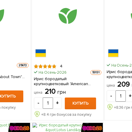
На Осень-
25672
4
Ирис бород
На Осень-2026
50131
About Town"
крупноцветко
Ирис бородатый
1шт в упаков
209
крупноцветковый "American
цена
Classic" 1 шт в упаковке
210
грн
цена
-
+
КУПИТЬ
-
+
КУПИТЬ
а покупку
+
8.36
грн 
+
8.4
грн бонусов за покупку