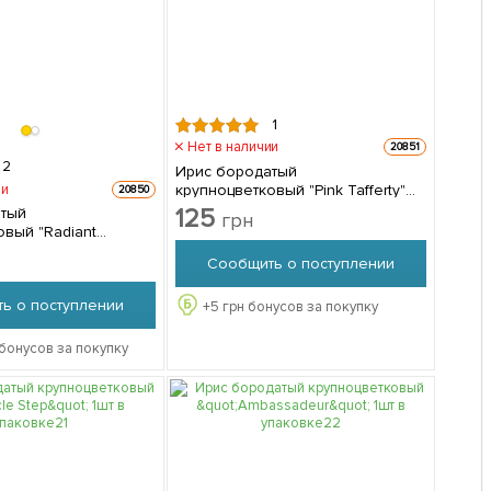
1
Нет в наличии
20851
2
Ирис бородатый
крупноцветковый "Pink Tafferty"
ии
20850
1шт в упаковке
125
атый
грн
овый "Radiant
e" 1шт в упаковке
Сообщить о поступлении
ь о поступлении
+
5
грн бонусов за покупку
бонусов за покупку