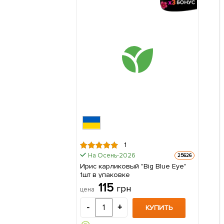
1
На Осень-2026
25626
Ирис карликовый "Big Blue Eye"
1шт в упаковке
115
грн
цена
-
+
КУПИТЬ