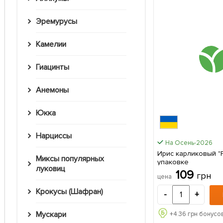
Эремурусы
Камелии
Гиацинты
Анемоны
Юкка
Нарциссы
На Осень-2026
Ирис карликовый "Pause
Миксы популярных
упаковке
луковиц
109
грн
цена
Крокусы (Шафран)
-
+
Мускари
+
4.36
грн бонусов