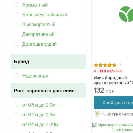
100-120см
Ароматный
10см
Болезнеустойчивый
30см
Высокорослый
45см
Декоративный
30-50см
Долгоцветущий
Засухоустойчивый
Бренд:
Компактный
1
Нет в наличии
Красивоцветущий
Нідерланди
Ирис бородатый
крупноцветковый "
Многолетний
Harvest" 1шт в уп
132
грн
Рост взрослого растения:
Морозостойкий
Сообщить о по
Неприхотливый
от 0.5м до 1.0м
Обильноцветущий
+
5.28
грн бонусов
от 0.2м до 0.3м
Повторноцветущий
от 0.5м до 1.20м
Раннецветущий