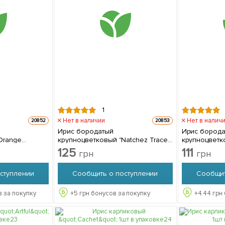
1
Нет в наличии
Нет в налич
20852
20853
Ирис бородатый
Ирис бород
Orange
крупноцветковый "Natchez Trace"
крупноцветко
аковке
1шт в упаковке
в упаковке
125
111
грн
грн
ступлении
Сообщить о поступлении
Сообщит
 за покупку
+
5
грн бонусов за покупку
+
4.44
грн 