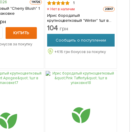
2026
114726
1
вый "Cherry Blush" 1
Нет в наличии
20847
паковке
Ирис бородатый
крупноцветковый "Winter" 1шт в
грн
упаковке
104
грн
КУПИТЬ
Сообщить о поступлении
онусов за покупку
+
4.16
грн бонусов за покупку