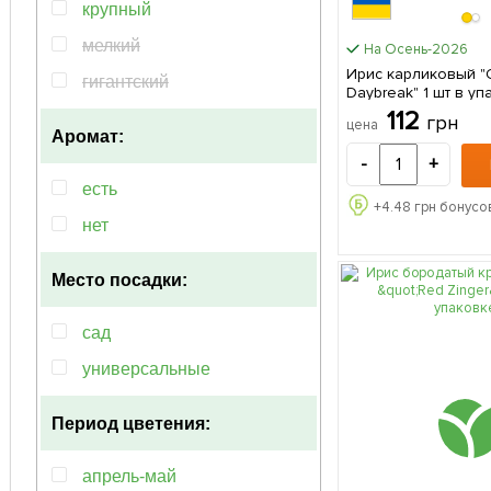
сиреневый
крупный
фиолетовый
мелкий
На Осень-2026
Ирис карликовый "
чёрный
гигантский
Daybreak" 1 шт
лавандовый
112
грн
цена
Аромат:
персиковый
-
+
есть
+
4.48
грн бонусов
нет
Место посадки:
сад
универсальные
Период цветения:
апрель-май