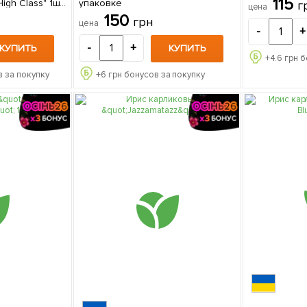
115
h Class" 1шт
упаковке
г
цена
150
грн
цена
-
+
-
+
КУПИТЬ
КУПИТЬ
+
4.6
грн б
 за покупку
+
6
грн бонусов за покупку