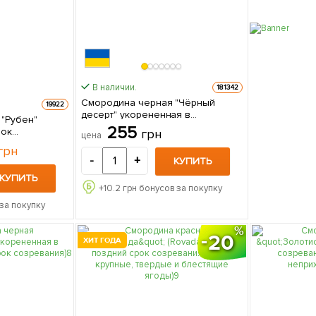
В наличии.
181342
Смородина черная "Чёрный
19922
десерт" укорененная в
"Рубен"
контейнере (среде-поздний срок
255
рок
грн
цена
созревания, высокие вкусовые
грн
качества и приятный аромат) 1
-
+
КУПИТЬ
саженец в упаковке
КУПИТЬ
+
10.2
грн бонусов за покупку
за покупку
20
ХИТ ГОДА