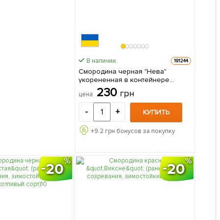
В наличии.
191244
Смородина черная "Нева"
укорененная в контейнере
(ранний срок созревания) 1
230
грн
цена
саженец в упаковке
-
+
КУПИТЬ
+
9.2
грн бонусов за покупку
20
20