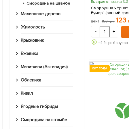
Быстрая отправка
Смородина на штамбе
Смородина чёрная
Бумер" (ранний сро
Малиновое дерево
вкус один из лучши
123
153
цена
грн
крупноплодных) 1 саженец в
Жимолость
упаковке
-
+
Крыжовник
+
4.9
грн бонусов 
Ежевика
Мини-киви (Актинидия)
ХИТ ГОДА
Облепиха
Кизил
Ягодные гибриды
Смородина на штамбе