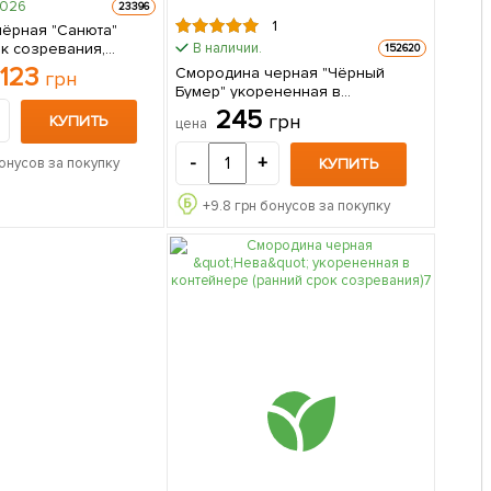
2026
23396
1
ёрная "Санюта"
ок созревания,
В наличии.
152620
ный сорт) 1
123
Смородина черная "Чёрный
грн
паковке
Бумер" укорененная в
контейнере (ранний срок
245
грн
КУПИТЬ
цена
созревания, вкус один из лучших
среди крупноплодных) 1 саженец
-
+
КУПИТЬ
онусов за покупку
в упаковке
+
9.8
грн бонусов за покупку