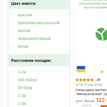
Цвет мякоти:
красная
бриллиантово-красный
желтая
зеленовато-белый
белая
зеленая
Расстояние посадки:
кремовый
фиолетовый
1-2м
черная
28
100-150см
На Осень-2026
30-50см
Смородина желтая
"Императорская" (
2-3м
срок созревания,
122
152
цена
грн
высокоурожайный со
1-3м
саженец в упаковк