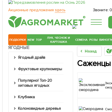
Акционные предложения
здесь
Звоните:
0
®
ЛУК, ЧЕСНОК И
ПОДБОРКИ
NEW
TOP
СЕМЕНА
РОЗЫ
ВИНОГР
КАРТОШКА
ЯГОДНЫЕ
Назад
Ягодный драйв
Саженцы
Фруктовые крупномеры
Популярно! Топ-20
Эксклюзивная
хитовых ягодных
смо
Клубника
Колоновидные деревья
Смородина на