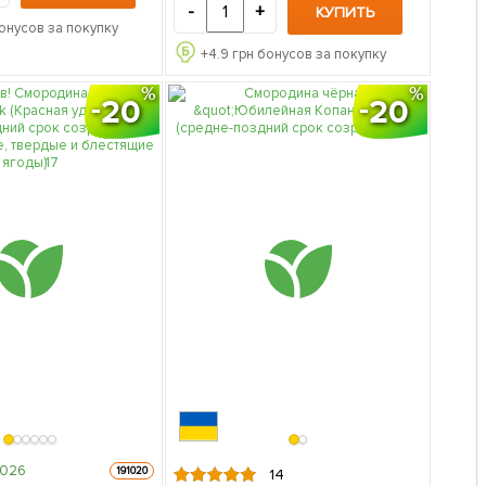
-
+
КУПИТЬ
онусов за покупку
+
4.9
грн бонусов за покупку
20
20
2026
191020
14