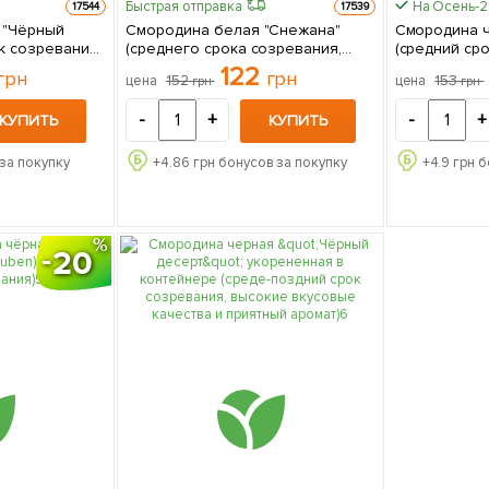
Быстрая отправка
На Осень-
17544
17539
 "Чёрный
Смородина белая "Снежана"
Смородина ч
к созревания,
(среднего срока созревания,
(средний ср
х среди
один из лучших сортов белой
высокоурожай
122
грн
грн
152
153
цена
цена
грн
грн
смородины) 1 саженец в
саженец в у
упаковке
-
+
-
+
КУПИТЬ
КУПИТЬ
за покупку
+
4.86
грн бонусов за покупку
+
4.9
грн б
20