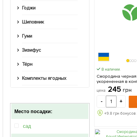
Годжи
Шиповник
Гуми
Зизифус
Тёрн
В наличии.
Смородина черная
Комплекты ягодных
укорененная в кон
(ранний срок созрев
245
грн
цена
саженец в упаковк
-
+
Место посадки:
+
9.8
грн бонусов 
сад