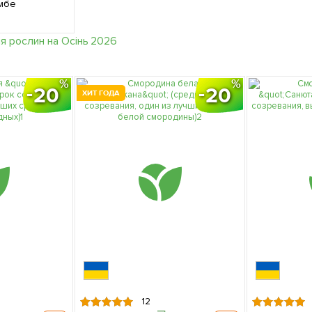
мбе
20
20
ХИТ ГОДА
12