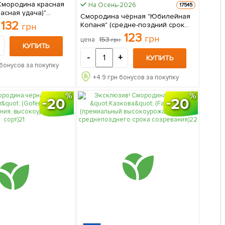
Смородина красная
На Осень-2026
17545
расная удача)"
Смородина чёрная "Юбилейная
ний срок
132
Копаня" (средне-поздний срок
грн
 имеет крупные,
созревания) 1 саженец в
123
грн
естящие ягоды) 1
153
цена
грн
упаковке
КУПИТЬ
паковке
-
+
КУПИТЬ
бонусов за покупку
+
4.9
грн бонусов за покупку
20
20