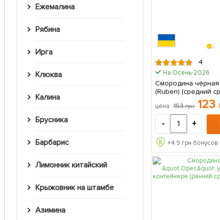
Ежемалина
Рябина
Ирга
4
На Осень-2026
Клюква
Смородина чёрная 
(Ruben) (средний с
Калина
созревания) 1 саженец в
123
153
цена
грн
упаковке
Брусника
-
+
Барбарис
+
4.9
грн бонусов 
Лимонник китайский
Крыжовник на штамбе
Азимина