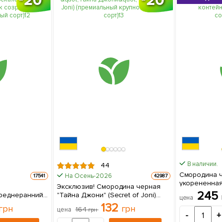
В наличии.
44
Смородина ч
На Осень-2026
17541
42987
укорененная
Эксклюзив! Смородина черная
(ранний срок
245
среднеранний
"Тайна Джони" (Secret of Joni)
цена
саженец в у
(премиальный крупноплодный
132
грн
грн
164
цена
грн
рт) 1
сорт) 1 саженец в упаковке
-
+
е