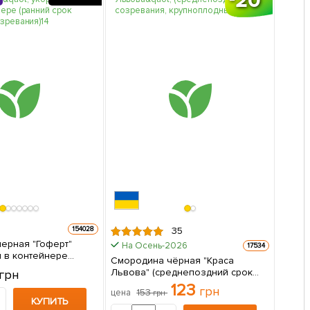
154028
35
ерная "Гоферт"
На Осень-2026
17534
 в контейнере
Смородина чёрная "Краса
 созревания) 1
Львова" (среднепоздний срок
грн
паковке
созревания, крупноплодный
123
грн
153
цена
грн
сорт) 1 саженец в упаковке
КУПИТЬ