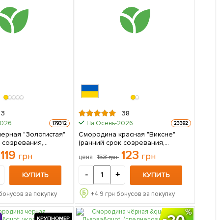
3
38
2026
На Осень-2026
179312
23392
ерная "Золотистая"
Смородина красная "Виксне"
к созревания,
(ранний срок созревания,
 и неприхотливый
зимостойкий сорт) 1 саженец в
119
123
грн
грн
153
цена
грн
саженец в упаковке
упаковке
-
+
КУПИТЬ
КУПИТЬ
бонусов за покупку
+
4.9
грн бонусов за покупку
20
КРУПНОМЕР