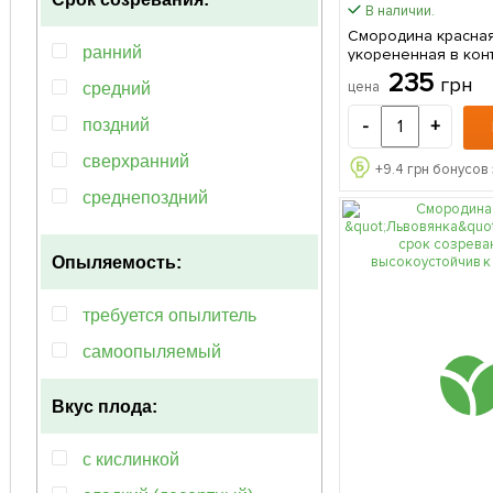
чёрный
В наличии.
Смородина красная
ранний
укорененная в кон
(ранний срок созрев
235
грн
цена
средний
саженец в упаковк
-
+
поздний
сверхранний
+
9.4
грн бонусов 
среднепоздний
среднеранний
Опыляемость:
требуется опылитель
самоопыляемый
Вкус плода:
с кислинкой