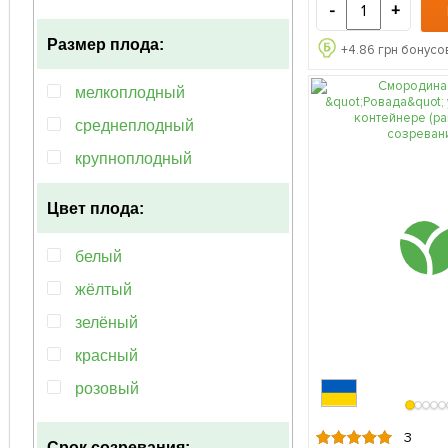
-
+
50-100см
Размер плода:
+
4.86
грн бонусов
мелкоплодный
среднеплодный
крупноплодный
Цвет плода:
белый
жёлтый
зелёный
красный
розовый
фиолетовый
3
Срок созревания: