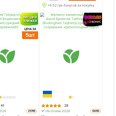
+
5.52
грн бонусов за покупку
вигідна
знижка
ЦЕНА ЗА
5шт
41
28
2026
На Осень-2026
25795
43050