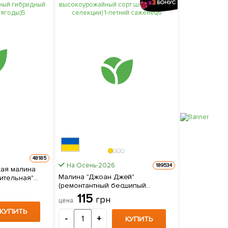
48185
На Осень-2026
189534
кая малина
Малина "Джоан Джей"
ительная"
(ремонтантный бесшипый
льный
высокоурожайный сорт
упные ягоды)
115
грн
цена
шотландской селекции) 1-летний
 упаковке
саженец 1 шт в упаковке
КУПИТЬ
-
+
КУПИТЬ