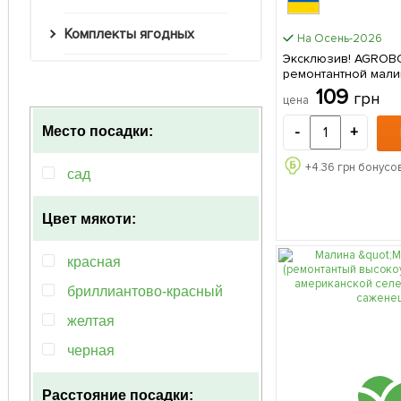
Комплекты ягодных
На Осень-2026
Эксклюзив! AGROB
ремонтантной малин
саженец) 1 шт в
109
грн
цена
-
+
Место посадки:
+
4.36
грн бонусов
сад
Цвет мякоти:
красная
бриллиантово-красный
желтая
черная
Расстояние посадки: