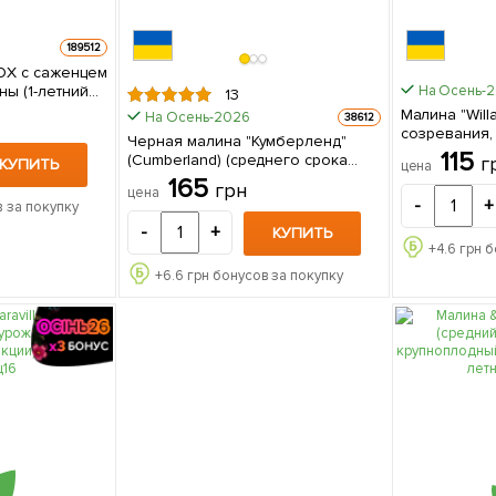
189512
OX с саженцем
ы (1-летний
На Осень-
13
 упаковке
Малина "Will
На Осень-2026
38612
созревания,
Черная малина "Кумберленд"
устойчив к б
115
(Cumberland) (среднего срока
г
КУПИТЬ
цена
сажен
созревания) (Корневище) 1 шт в
165
грн
цена
упаковке
-
+
 за покупку
-
+
КУПИТЬ
+
4.6
грн б
+
6.6
грн бонусов за покупку