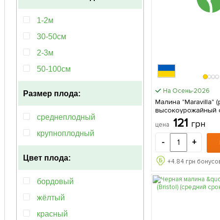
1-2м
30-50см
2-3м
50-100см
На Осень-2026
Размер плода:
Малина "Maravilla" 
высокоурожайный с
среднеплодный
американской селек
121
грн
цена
саженец 1 шт в 
крупноплодный
-
+
Цвет плода:
+
4.84
грн бонусов
бордовый
жёлтый
красный