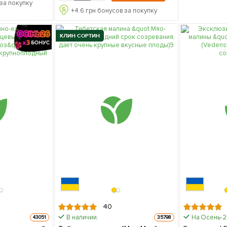
за покупку
+
4.6
грн бонусов за покупку
КЛИН СОРТИН
40
В наличии.
На Осень-
43051
35798