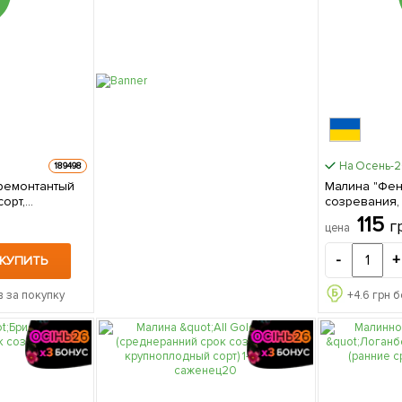
На Осень-
189498
(ремонтантый
Малина "Фен
орт,
созревания,
ции) 1-летний
неприхотливы
115
г
цена
упаковке
сажен
-
+
КУПИТЬ
 за покупку
+
4.6
грн б