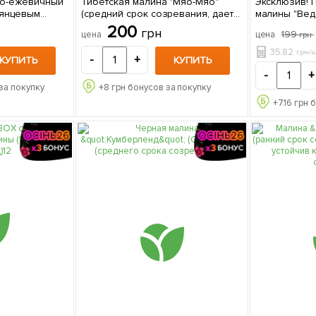
но-ежевичный
Тибетская малина "Мяо-Мяо"
Эксклюзив! 
лянцевым
(средний срок созревания, дает
малины "Вед
ый блюз"
очень крупные вкусные плоды)
(Vedenswil) 
200
грн
199
цена
цена
грн
емиальный
(Корневище) 1 шт в упаковке
т)
35.82
грн/
-
+
КУПИТЬ
КУПИТЬ
 упаковке
-
+
за покупку
+
8
грн бонусов за покупку
+
7.16
грн б