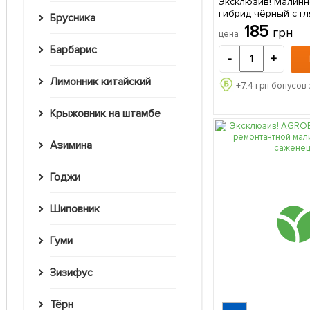
Эксклюзив! Малин
гибрид чёрный с г
Брусника
блеском "Роскошн
185
грн
цена
(Luxury Blues) (пр
крупноплодный сор
Барбарис
-
+
(Корневище) 1 шт в
Лимонник китайский
+
7.4
грн бонусов 
Крыжовник на штамбе
Азимина
Годжи
Шиповник
Гуми
Зизифус
Тёрн