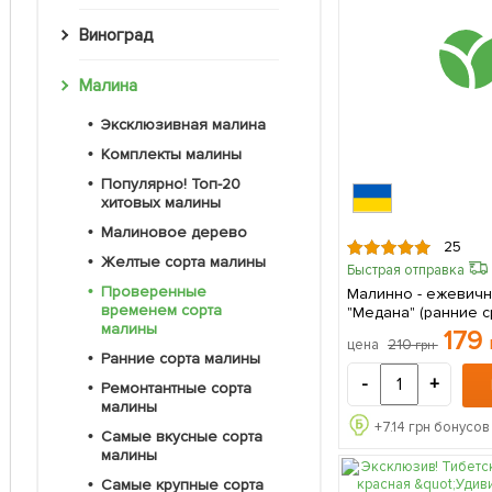
Виноград
Малина
Эксклюзивная малина
Комплекты малины
Популярно! Топ-20
хитовых малины
Малиновое дерево
25
Желтые сорта малины
Быстрая отправка
Проверенные
Малинно - ежевичн
временем сорта
"Медана" (ранние 
малины
созревания) (Корневище) 1 шт в
179
210
цена
грн
упаковке
Ранние сорта малины
-
+
Ремонтантные сорта
малины
+
7.14
грн бонусов 
Самые вкусные сорта
малины
Самые крупные сорта