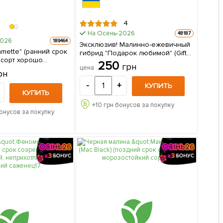
4
На Осень-2026
48187
2026
189464
Эксклюзив! Малинно-ежевичный
amette" (ранний срок
гибрид "Подарок любимой" (Gift
 сорт хорошо
for a loved one) (премиальный
250
грн
цена
олезням) 1-летний
крупноплодный сорт)
рн
ец 1 шт в упаковке
(Корневище) 1 шт в упаковке
-
+
КУПИТЬ
КУПИТЬ
+
10
грн бонусов за покупку
онусов за покупку