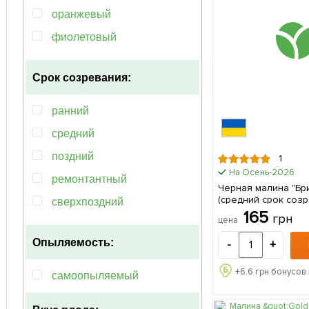
оранжевый
фиолетовый
чёрный
Срок созревания:
ранний
средний
поздний
1
На Осень-2026
ремонтантный
Черная малина "Брис
(средний срок соз
сверхпоздний
(Корневище) 1 шт в
165
грн
цена
среднепоздний
Опыляемость:
-
+
среднеранний
+
6.6
грн бонусов 
самоопыляемый