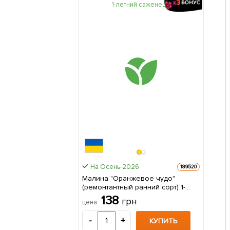
На Осень-2026
189520
Малина "Оранжевое чудо"
(ремонтантный ранний сорт) 1-
летний саженец 1 шт в упаковке
138
грн
цена
-
+
КУПИТЬ