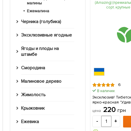
малины
Ежемалина
Черника (голубика)
Эксклюзивные ягодные
Ягоды и плоды на
штамбе
Смородина
Малиновое дерево
6
В наличии.
Жимолость
Эксклюзив! Тибетс
ярко-красная "Удив
(Amazing) (премиа
Крыжовник
220
грн
цена
гибридный сорт, кр
(Корневище) 1 шт в
-
+
Ежевика