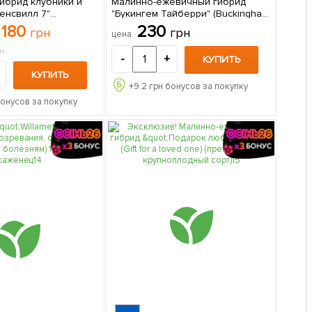
Гибрид клубники и
Малинно-ежевичный гибрид
енсвилл 7"
"Букингем Тайберри" (Buckingham
(средний срок
Tayberry) (средний срок
180
230
грн
грн
цена
созревания) 5 шт в упаковке
созревания, крупноплодный
сорт) (Корневище) 1 шт в
шт
-
+
КУПИТЬ
упаковке
КУПИТЬ
+
9.2
грн бонусов за покупку
онусов за покупку