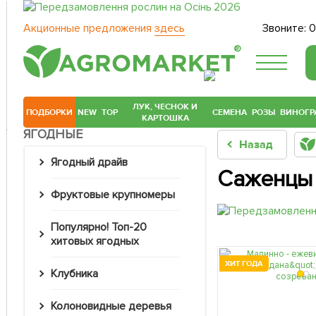
Акционные предложения
здесь
Звоните:
0
®
ЛУК, ЧЕСНОК И
ПОДБОРКИ
NEW
TOP
СЕМЕНА
РОЗЫ
ВИНОГР
КАРТОШКА
ЯГОДНЫЕ
Назад
Ягодный драйв
Саженцы 
Фруктовые крупномеры
Популярно! Топ-20
хитовых ягодных
ХИТ ГОДА
Клубника
Колоновидные деревья