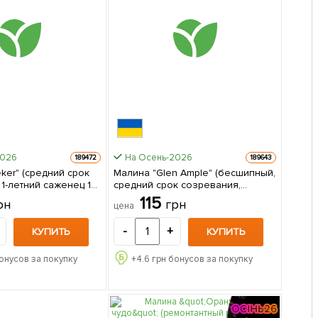
2026
На Осень-2026
189472
189643
ker" (средний срок
Малина "Glen Ample" (бесшипный,
1-летний саженец 1
средний срок созревания,
ке
высокоурожайный сорт) 1-летний
115
рн
грн
цена
саженец 1 шт в упаковке
-
+
КУПИТЬ
КУПИТЬ
онусов за покупку
+
4.6
грн бонусов за покупку