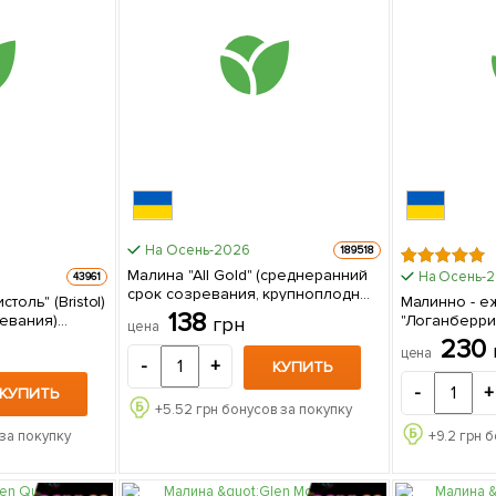
На Осень-2026
189518
Малина "All Gold" (среднеранний
На Осень-
43961
срок созревания, крупноплодный
толь" (Bristol)
Малинно - е
сорт) 1-летний саженец 1 шт в
138
ревания)
"Логанберри"
грн
цена
упаковке
 упаковке
(ранние сро
230
цена
(Корневище) 
-
+
КУПИТЬ
-
+
КУПИТЬ
+
5.52
грн бонусов за покупку
за покупку
+
9.2
грн б