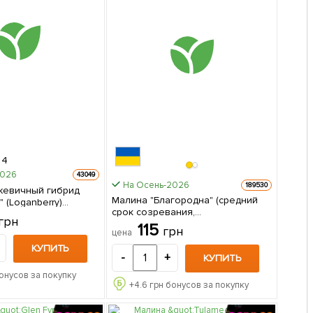
4
2026
43049
На Осень-2026
189530
жевичный гибрид
Малина "Благородна" (средний
 (Loganberry)
срок созревания,
ки созревания)
грн
высокоурожайный и бесшипый
1 шт в упаковке
115
грн
цена
сорт) 1-летний саженец 1 шт в
упаковке
КУПИТЬ
-
+
КУПИТЬ
онусов за покупку
+
4.6
грн бонусов за покупку