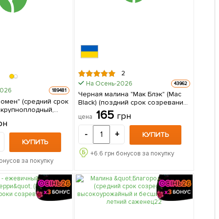
2
На Осень-2026
43962
2026
189481
Черная малина "Мак Блэк" (Mac
омен" (средний срок
Black) (поздний срок созревания,
 крупноплодный,
морозостойкий сорт)
165
грн
цена
й сорт) 1-летний
(Корневище) 1 шт в упаковке
рн
ец 1 шт в упаковке
-
+
КУПИТЬ
КУПИТЬ
+
6.6
грн бонусов за покупку
онусов за покупку