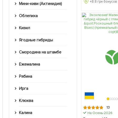
+
8.8
грн бонусов 
Мини-киви (Актинидия)
Облепиха
Кизил
Ягодные гибриды
Смородина на штамбе
Ежемалина
Рябина
Ирга
Клюква
13
Калина
На Осень-2026