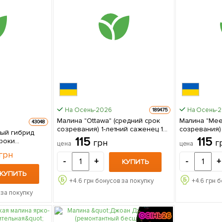
На Осень-2026
На Осень-
189475
Малина "Ottawa" (средний срок
Малина "Mee
43048
созревания) 1-летний саженец 1
созревания) 
ый гибрид
шт в упаковке
шт в упаков
115
115
сроки
грн
г
цена
цена
грн
-
+
-
+
КУПИТЬ
КУПИТЬ
+
4.6
грн бонусов за покупку
+
4.6
грн б
за покупку