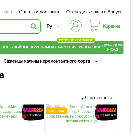
ншиза
Оплата и доставка
Отследить заказ и бонусы
Ру
Корзина
ГОТОВЫЕ К ОТПРАВКЕ
ДАЧА, ДОМ
ВНЫЕ
ХВОЙНЫЕ
КРУПНОМЕРЫ
РАСТЕНИЯ
УДОБРЕНИЯ
И САД
Саженцы малины неремонтантного сорта
а
сортировка
ХИТ ГОДА