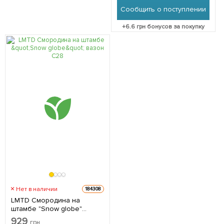
Нидерланды
Сообщить о поступлении
+
6.6
грн бонусов за покупку
Нет в наличии
184308
LMTD Смородина на
штамбе "Snow globe"
вазон С2 1 саженец в
929
грн