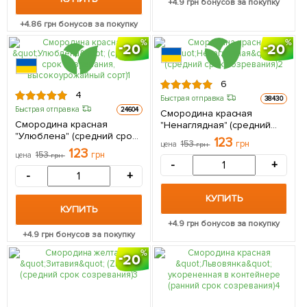
+
4.9
грн бонусов за покупку
+
4.86
грн бонусов за покупку
20
20
6
4
Быстрая отправка
38430
Быстрая отправка
24604
Смородина красная
Смородина красная
"Ненаглядная" (средний
"Улюблена" (средний срок
срок созревания) 1
123
153
грн
цена
грн
созревания,
саженец в упаковке
123
153
грн
цена
грн
высокоурожайный сорт) 1
-
+
саженец в упаковке
-
+
КУПИТЬ
КУПИТЬ
+
4.9
грн бонусов за покупку
+
4.9
грн бонусов за покупку
20