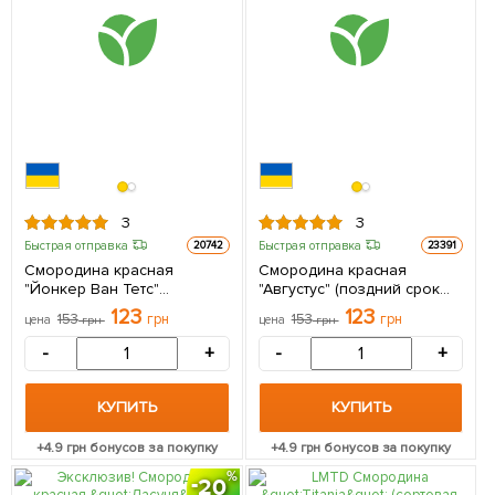
3
3
Быстрая отправка
Быстрая отправка
20742
23391
Смородина красная
Смородина красная
"Йонкер Ван Тетс"
"Августус" (поздний срок
(Jonkheer Van Tets)
созревания) 1 саженец в
123
123
153
грн
153
грн
цена
грн
цена
грн
(среднеранний срок
упаковке
созревания) 1 саженец в
-
+
-
+
упаковке
КУПИТЬ
КУПИТЬ
+
4.9
грн бонусов за покупку
+
4.9
грн бонусов за покупку
20