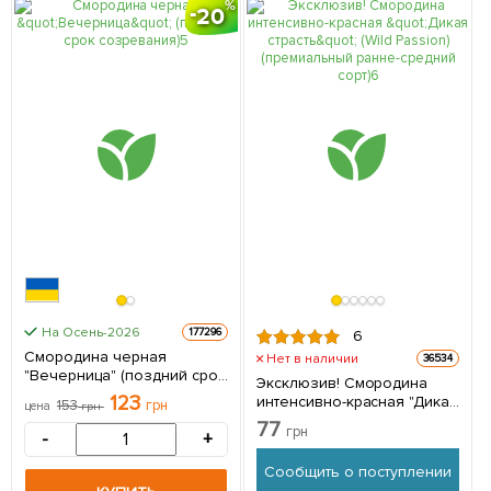
20
На Осень-2026
177296
6
Смородина черная
Нет в наличии
36534
"Вечерница" (поздний срок
Эксклюзив! Смородина
созревания) 1 саженец в
123
интенсивно-красная "Дикая
153
грн
цена
грн
упаковке
страсть" (Wild Passion)
77
грн
-
+
(премиальный ранне-
средний сорт) 1 саженец в
Сообщить о поступлении
упаковке