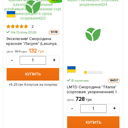
2
На Осень-2026
51178
Эксклюзив! Смородина
красная "Ласуня" (Lasunya)
(премиальный устойчивый
132
164
грн
цена
грн
к заболеваниям сорт,
раннесреднего срока
-
+
созревания) 1 саженец в
упаковке
КУПИТЬ
В наличии.
184517
+
5.25
грн бонусов за покупку
LMTD Смородина "Titania"
(сортовая, укорененная) 1
саженец в упаковке
728
грн
цена
-
+
КУПИТЬ