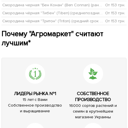
Смородина черная "Бен Конан" (Ben Connan) (ранний срок созревания, зимостойкий сорт)
От 153 грн.
Смородина чёрная "Тибен" (Tiben) (среднепоздний срок созревания, один из самых популярных сортов)
От 153 грн.
Смородина чёрная "Тритон" (Triton) (средний срок созревания, высокосамоплодный сорт)
От 153 грн.
Почему "Агромаркет" считают
лучшим*
ЛИДЕРЫ РЫНКА №1
СОБСТВЕННОЕ
ПРОИЗВОДСТВО
15 лет с Вами
Собственное производство
16000 сортов растений и
и выращивание
семян в крупнейшем
магазине Украины