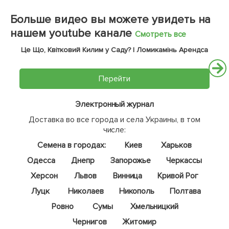
Больше видео вы можете увидеть на
нашем youtube канале
Смотреть все
Це Що, Квітковий Килим у Саду? | Ломикамінь Арендса
Перейти
Электронный журнал
Доставка во все города и села Украины, в том
числе:
Семена в городах:
Киев
Харьков
Одесса
Днепр
Запорожье
Черкассы
Херсон
Львов
Винница
Кривой Рог
Луцк
Николаев
Никополь
Полтава
Ровно
Сумы
Хмельницкий
Чернигов
Житомир