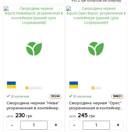
+
10.2
грн бонусов за покупку
В наличии.
В наличии.
191244
184831
Смородина черная "Нева"
Смородина черная "Орес"
укорененная в контейнере
укорененная в контейнере
(ранний срок созревания) 1
(ранний срок созревания) 1
230
245
грн
грн
цена
цена
саженец в упаковке
саженец в упаковке
-
+
-
+