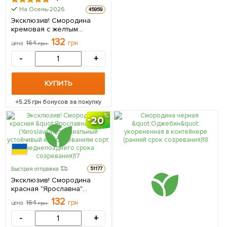
На Осень-2026
45959
Эксклюзив! Смородина
кремовая с желтым
оттенком "Настоящая
132
164
грн
цена
грн
жемчужина" (A real pearl)
(премиальный ранний сорт)
-
+
1 саженец в упаковке
КУПИТЬ
+
5.25
грн бонусов за покупку
20
Быстрая отправка
51177
Эксклюзив! Смородина
красная "Ярославна"
(Yaroslavna) (премиальный
132
164
грн
цена
грн
устойчивый к
заболеваниям сорт,
-
+
среднепозднего срока