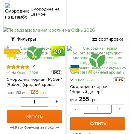
Смородина на
штамбе
Фильтры
сортировка
20
ХИТ ГОДА
4
На Осень-2026
19922
Смородина чёрная "Рубен"
В наличии.
181342
(Ruben) (средний срок
Смородина черная
созревания) 1 саженец в
123
"Чёрный десерт"
153
грн
цена
грн
упаковке
укорененная в контейнере
255
грн
цена
-
+
(среде-поздний срок
созревания, высокие
-
+
вкусовые качества и
КУПИТЬ
приятный аромат) 1
саженец в упаковке
КУПИТЬ
+
4.9
грн бонусов за покупку