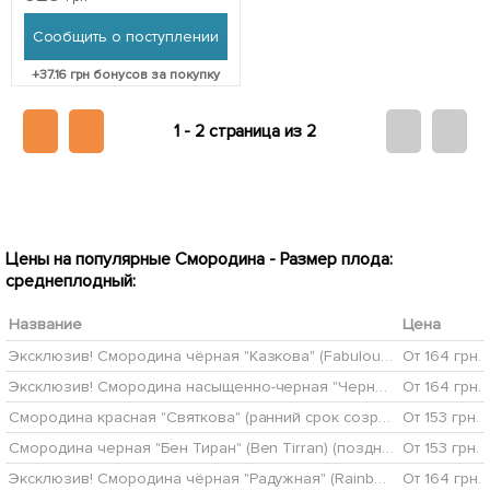
упаковке (комнатный)
Нидерланды
Сообщить о поступлении
+
37.16
грн бонусов за покупку
1 -
2 страница из 2
Цены на популярные Смородина - Размер плода:
среднеплодный:
Название
Цена
Эксклюзив! Смородина чёрная "Казкова" (Fabulous) (премиальный высокоурожайный сорт, среднепозднего срока созревания)
От 164 грн.
Эксклюзив! Смородина насыщенно-черная "Черный лебедь" (Black Swan) (премиальные морозостойкий сорт, крупные ягоды)
От 164 грн.
Смородина красная "Святкова" (ранний срок созревания)
От 153 грн.
Смородина черная "Бен Тиран" (Ben Tirran) (поздний срок созревания)
От 153 грн.
Эксклюзив! Смородина чёрная "Радужная" (Rainbow) (премиальный крупноплодный сорт, позднего срока созревания)
От 164 грн.