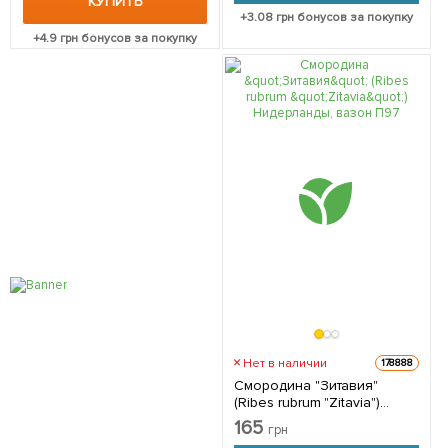
КУПИТЬ
+
3.08
грн бонусов за покупку
+
4.9
грн бонусов за покупку
Нет в наличии
178888
Смородина "Зитавия"
(Ribes rubrum "Zitavia")
Нидерланды, вазон П9 1
165
грн
саженец в упаковке