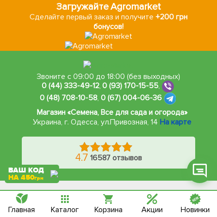
Загружайте Agromarket
Сделайте первый заказ и получите
+200 грн
бонусов!
Фейсбук
Телеграм
Звоните с 09:00 до 18:00 (без выходных)
0 (44) 333-49-12
,
0 (93) 170-15-55
,
Вайбер
0 (48) 708-10-58
,
0 (67) 004-06-36
Інстаграм
Магазин «Семена, Все для сада и огорода»
Украина, г. Одесса
,
ул.Привозная, 14
На карте
Онлайн чат
4.7
16587 отзывов
ВАШ КОД
НА 450
грн
Франшиза
Блог
О нас
Контакты
Главная
Каталог
Корзина
Акции
Новинки