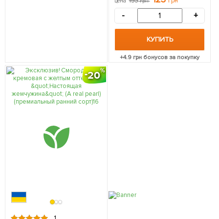
153
грн
цена
грн
упаковке
-
+
КУПИТЬ
+
4.9
грн бонусов за покупку
20
1