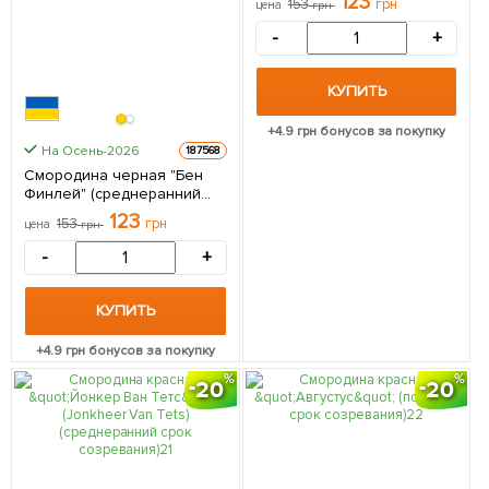
123
153
грн
цена
грн
высокосамоплодный сорт)
1 саженец в упаковке
-
+
КУПИТЬ
+
4.9
грн бонусов за покупку
На Осень-2026
187568
Смородина черная "Бен
Финлей" (среднеранний
срок созревания, сорт
123
153
грн
цена
грн
высокоустойчив к
болезням) 1 саженец в
-
+
упаковке
КУПИТЬ
+
4.9
грн бонусов за покупку
20
20