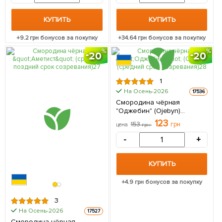
саженец в упаковке
КУПИТЬ
КУПИТЬ
+
9.2
грн бонусов за покупку
+
34.64
грн бонусов за покупку
20
20
1
На Осень-2026
17536
Смородина чёрная
"Оджебин" (Ojebyn)
(средний срок созревания)
123
153
грн
цена
грн
1 саженец в упаковке
-
+
КУПИТЬ
+
4.9
грн бонусов за покупку
3
На Осень-2026
17527
Смородина чёрная