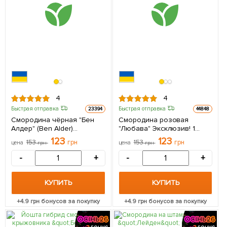
4
4
Быстрая отправка
Быстрая отправка
23394
44848
Смородина чёрная "Бен
Смородина розовая
Алдер" (Ben Alder)
"Любава" Эксклюзив! 1
(поздний срок созревания,
саженец в упаковке
123
123
153
грн
153
грн
цена
грн
цена
грн
сорт с ярко выраженной
устойчивостью к
-
+
-
+
заболеваниям) 1 саженец
в упаковке
КУПИТЬ
КУПИТЬ
+
4.9
грн бонусов за покупку
+
4.9
грн бонусов за покупку