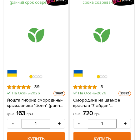
39
3
На Осень-2026
На Осень-2026
36901
23892
Йошта гибрид смородины-
Смородина на штамбе
крыжовника "Бонн" (ранний
красная "Лейден"
срок созревания) 1
(среднего срока
163
720
грн
грн
цена
цена
саженец в упаковке
созревания) 1 саженец в
упаковке
-
+
-
+
КУПИТЬ
КУПИТЬ