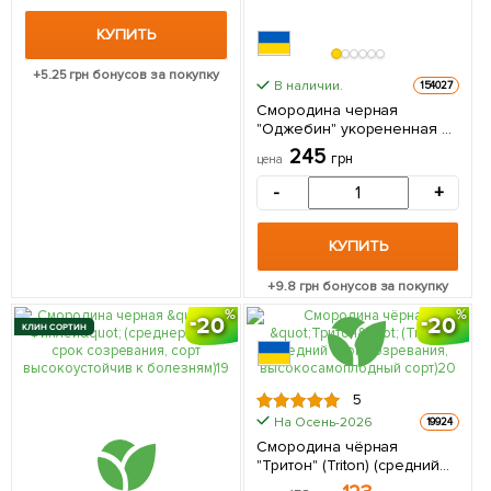
созревания) 1 саженец в
упаковке
КУПИТЬ
+
5.25
грн бонусов за покупку
В наличии.
154027
Смородина черная
"Оджебин" укорененная в
контейнере (ранний срок
245
грн
цена
созревания) 1 саженец в
упаковке
-
+
КУПИТЬ
+
9.8
грн бонусов за покупку
20
20
КЛИН СОРТИН
5
На Осень-2026
19924
Смородина чёрная
"Тритон" (Triton) (средний
срок созревания,