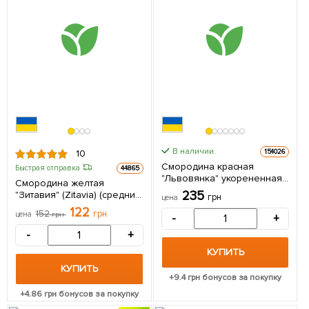
В наличии.
154026
10
Смородина красная
Быстрая отправка
44865
"Львовянка" укорененная
Смородина желтая
в контейнере (ранний срок
235
"Зитавия" (Zitаvia) (средний
грн
цена
созревания) 1 саженец в
срок созревания) 1
122
упаковке
152
грн
цена
грн
-
+
саженец в упаковке
-
+
КУПИТЬ
КУПИТЬ
+
9.4
грн бонусов за покупку
+
4.86
грн бонусов за покупку