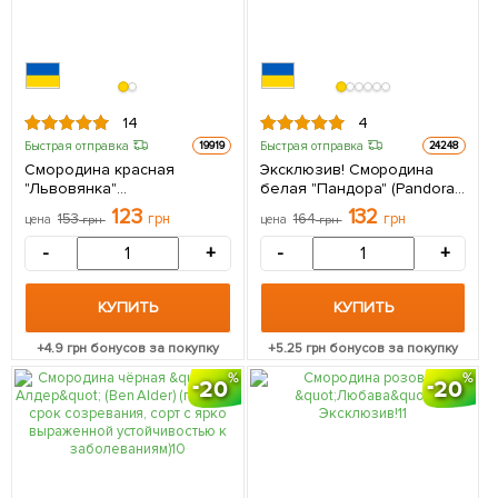
14
4
Быстрая отправка
Быстрая отправка
19919
24248
Смородина красная
Эксклюзив! Смородина
"Львовянка"
белая "Пандора" (Pandora)
(среднеранний срок
(премиальный
123
132
153
грн
164
грн
цена
грн
цена
грн
созревания, сорт
морозостойкий сорт) 1
высокоустойчив к
саженец в упаковке
-
+
-
+
болезням) 1 саженец в
упаковке
КУПИТЬ
КУПИТЬ
+
4.9
грн бонусов за покупку
+
5.25
грн бонусов за покупку
20
20