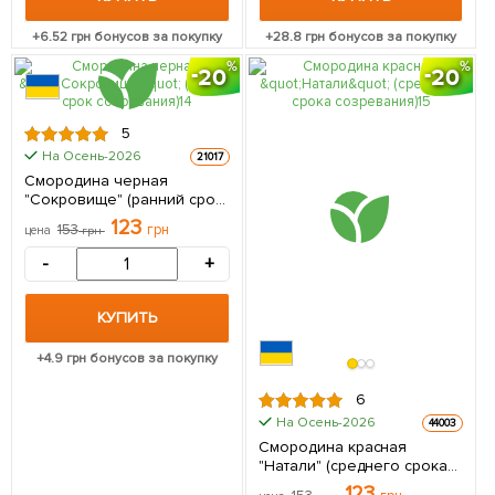
+
6.52
грн бонусов за покупку
+
28.8
грн бонусов за покупку
20
20
5
На Осень-2026
21017
Смородина черная
"Сокровище" (ранний срок
созревания) 1 саженец в
123
153
грн
цена
грн
упаковке
-
+
КУПИТЬ
+
4.9
грн бонусов за покупку
6
На Осень-2026
44003
Смородина красная
"Натали" (среднего срока
созревания) 1 саженец в
123