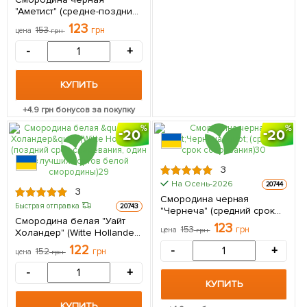
"Аметист" (средне-поздний
срок созревания) 1
123
153
грн
цена
грн
саженец в упаковке
-
+
КУПИТЬ
+
4.9
грн бонусов за покупку
20
20
3
На Осень-2026
20744
3
Смородина черная
Быстрая отправка
20743
"Чернеча" (средний срок
Смородина белая "Уайт
созревания) 1 саженец в
123
153
грн
цена
грн
Холандер" (Witte Hollander)
упаковке
(поздний срок созревания,
122
-
+
152
грн
цена
грн
один из лучших сортов
белой смородины) 1
-
+
саженец в упаковке
КУПИТЬ
КУПИТЬ