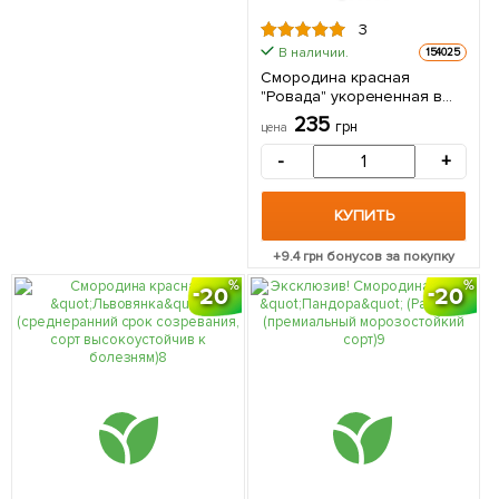
3
В наличии.
154025
Смородина красная
"Ровада" укорененная в
контейнере (ранний срок
235
грн
цена
созревания) 1 саженец в
упаковке
-
+
КУПИТЬ
+
9.4
грн бонусов за покупку
20
20