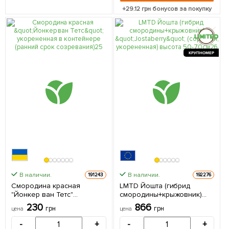
+
29.12
грн бонусов за покупку
КРУПНОМЕР
В наличии.
В наличии.
191243
192276
Смородина красная
LMTD Йошта (гибрид
"Йонкер ван Тетс"
смородины+крыжовник)
укорененная в контейнере
"Jostaberry" (сортовая,
230
866
грн
грн
цена
цена
(ранний срок созревания) 1
укорененная) высота 50-
саженец в упаковке
70см из Нидерландов 1
-
+
-
+