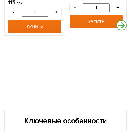
высокоурожайный сорт
урожайность до 2кг с
115
грн
шотландской селекции) 1-
куста) 5 шт в упаковке
-
+
летний саженец 1 шт в
-
+
упаковке
КУПИТЬ
КУПИТЬ
Ключевые особенности