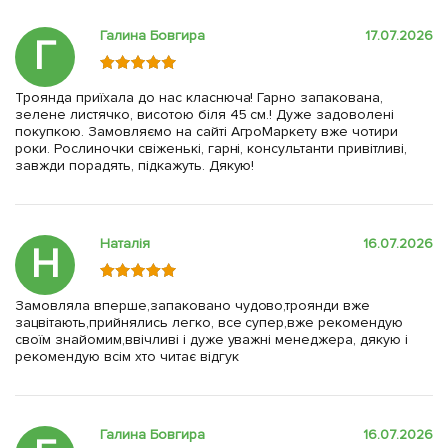
Галина Бовгира
17.07.2026
Г
Троянда приїхала до нас класнюча! Гарно запакована,
зелене листячко, висотою біля 45 см.! Дуже задоволені
покупкою. Замовляємо на сайті АгроМаркету вже чотири
роки. Рослиночки свіженькі, гарні, консультанти привітливі,
завжди порадять, підкажуть. Дякую!
Наталія
16.07.2026
Н
Замовляла вперше,запаковано чудово,троянди вже
зацвітають,прийнялись легко, все супер,вже рекомендую
своїм знайомим,ввічливі і дуже уважні менеджера, дякую і
рекомендую всім хто читає відгук
Галина Бовгира
16.07.2026