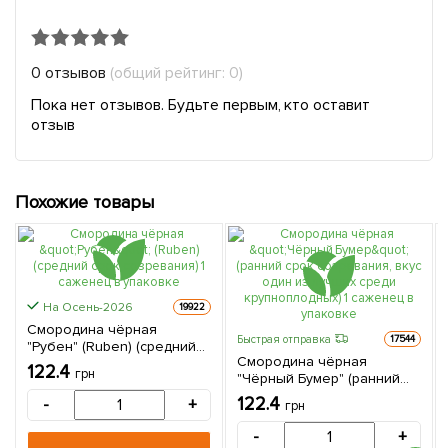
0 отзывов
(общий рейтинг: 0)
Пока нет отзывов. Будьте первым, кто оставит
отзыв
Похожие товары
На Осень-2026
19922
Смородина чёрная
Быстрая отправка
17544
"Рубен" (Ruben) (средний
Смородина чёрная
срок созревания) 1
122.4
грн
"Чёрный Бумер" (ранний
саженец в упаковке
срок созревания, вкус
122.4
-
+
грн
один из лучших среди
крупноплодных) 1 саженец
-
+
в упаковке