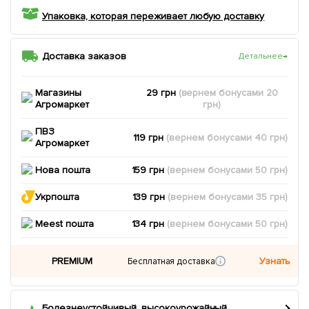
Упаковка, которая переживает любую доставку
Доставка заказов
Детальнее
→
Магазины
29 грн
(вернем
бонусами
20
Агромаркет
грн)
ПВЗ
119 грн
(вернем
бонусами
40
грн)
Агромаркет
Нова пошта
159 грн
(вернем
бонусами
50
грн)
Укрпошта
139 грн
(вернем
бонусами
35
грн)
Meest пошта
134 грн
(вернем
бонусами
50
грн)
PREMIUM
Узнать
Бесплатная доставка
Болезнеустойчивый, высокоурожайный,