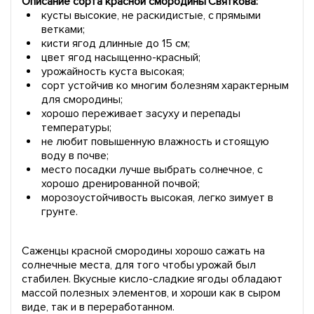
Описание сорта красной смородины Святкова:
кусты высокие, не раскидистые, с прямыми
ветками;
кисти ягод длинные до 15 см;
цвет ягод насыщенно-красный;
урожайность куста высокая;
сорт устойчив ко многим болезням характерным
для смородины;
хорошо переживает засуху и перепады
температуры;
не любит повышенную влажность и стоящую
воду в почве;
место посадки лучше выбрать солнечное, с
хорошо дренированной почвой;
морозоустойчивость высокая, легко зимует в
грунте.
Саженцы красной смородины хорошо сажать на
солнечные места, для того чтобы урожай был
стабилен. Вкусные кисло-сладкие ягоды обладают
массой полезных элементов, и хороши как в сыром
виде, так и в переработанном.