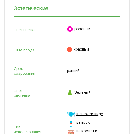
Эстетические

розовый
Цвет цветка

красный
Цвет плода
Срок
ранний
созревания
Цвет

Зеленый
растения
в свежем виде
на вино
Тип
на компот и
использования