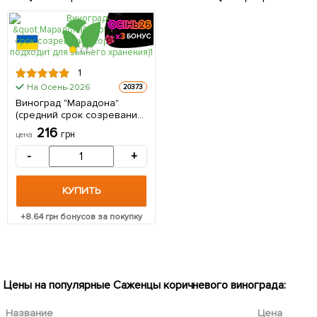
1
На Осень-2026
20373
Виноград "Марадона"
(средний срок созревания,
сорт хорошо подходит для
216
грн
цена
зимнего хранения) 1
саженец в упаковке
-
+
КУПИТЬ
+
8.64
грн бонусов за покупку
Цены на популярные Саженцы коричневого винограда:
Название
Цена