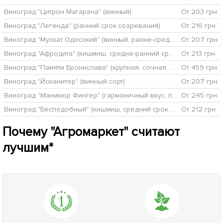
Виноград "Цитрон Магарача" (винный)
От 203 грн.
Виноград "Легенда" (ранний срок созревания)
От 216 грн.
Виноград "Мускат Одесский" (винный, ранне-средний срок созревания, имеет мускатный аромат и десертную сладость)
От 207 грн.
Виноград "Афродита" (кишмиш, средне-ранний срок созревания, сладкий)
От 213 грн.
Виноград "Памяти Бронислава" (крупная, сочная, сладкая, хрустящая мякоть)
От 459 грн.
Виноград "Йоханитер" (винный сорт)
От 207 грн.
Виноград "Маникюр Фингер" (гармоничный вкус, плотная хрустящая мякоть, японская селекция)
От 245 грн.
Виноград "Бесподобный" (кишмиш, средний срок созревания, масса грозди до 2000 гр)
От 212 грн.
Почему "Агромаркет" считают
лучшим*