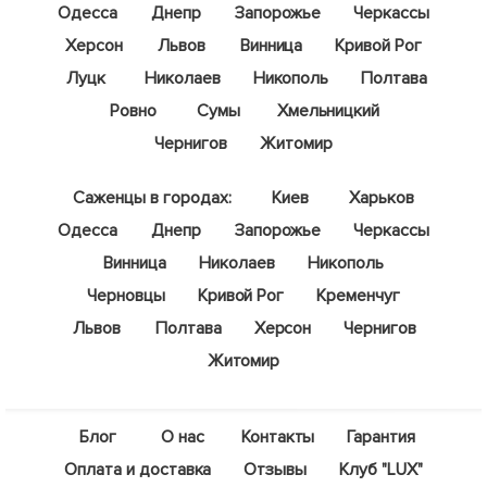
Одесса
Днепр
Запорожье
Черкассы
Херсон
Львов
Винница
Кривой Рог
Луцк
Николаев
Никополь
Полтава
Ровно
Сумы
Хмельницкий
Чернигов
Житомир
Саженцы в городах:
Киев
Харьков
Одесса
Днепр
Запорожье
Черкассы
Винница
Николаев
Никополь
Черновцы
Кривой Рог
Кременчуг
Львов
Полтава
Херсон
Чернигов
Житомир
Блог
О нас
Контакты
Гарантия
Оплата и доставка
Отзывы
Клуб "LUX"