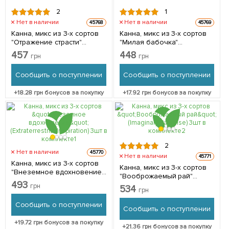
2
1
Нет в наличии
Нет в наличии
45768
45769
Канна, микс из 3-х сортов
Канна, микс из 3-х сортов
"Отражение страсти"
"Милая бабочка"
(Passion Reflection) 3шт в
(Sweetheart Butterfly) 3шт в
457
448
грн
грн
комплекте
комплекте
Сообщить о поступлении
Сообщить о поступлении
+
18.28
грн бонусов за покупку
+
17.92
грн бонусов за покупку
2
Нет в наличии
45770
Нет в наличии
45771
Канна, микс из 3-х сортов
Канна, микс из 3-х сортов
"Внеземное вдохновение"
"Вооброжаемый рай"
(Extraterrestrial Inspiration)
493
(Imaginary Paradise) 3шт в
грн
534
3шт в комплекте
грн
комплекте
Сообщить о поступлении
Сообщить о поступлении
+
19.72
грн бонусов за покупку
+
21.36
грн бонусов за покупку