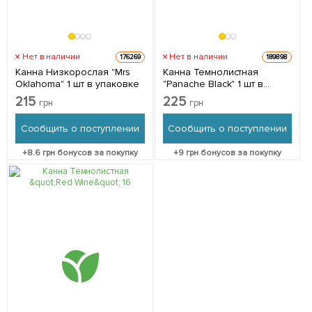
Нет в наличии
Нет в наличии
176269
189898
Канна Низкорослая "Mrs
Канна Темнолистная
Oklahoma" 1 шт в упаковке
"Panache Black" 1 шт в
упаковке
215
225
грн
грн
Сообщить о поступлении
Сообщить о поступлении
+
8.6
грн бонусов за покупку
+
9
грн бонусов за покупку