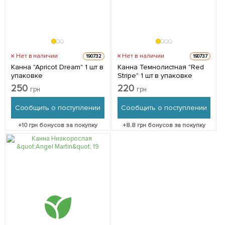
Нет в наличии
Нет в наличии
190732
190737
Канна "Apricot Dream" 1 шт в
Канна Темнолистная "Red
упаковке
Stripe" 1 шт в упаковке
250
220
грн
грн
Сообщить о поступлении
Сообщить о поступлении
+
10
грн бонусов за покупку
+
8.8
грн бонусов за покупку