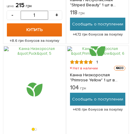
215
"Striped Beauty" 1 шт в
грн
цена
упаковке
118
грн
-
+
Сообщить о поступлении
КУПИТЬ
+
4.72
грн бонусов за покупку
+
8.6
грн бонусов за покупку
1
Нет в наличии
49633
Канна Низкорослая
"Primrose Yellow" 1 шт в
упаковке
104
грн
Сообщить о поступлении
+
4.16
грн бонусов за покупку