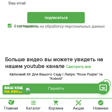
подписаться
Я
соглашаюсь
на обработку персональных данных
Фейсбук
Телеграм
Вайбер
Інстаграм
Больше видео вы можете увидеть на
нашем youtube канале
Смотреть все
Онлайн чат
Квітковий Хіт Для Вашого Саду | Ліатріс "Rose Purple" та
"Kobold"
ВАШ КОД
Перейти
НА 450
грн
Электронный журнал
Главная
Каталог
Корзина
Акции
Новинки
Доставка во все города и села Украины, в том