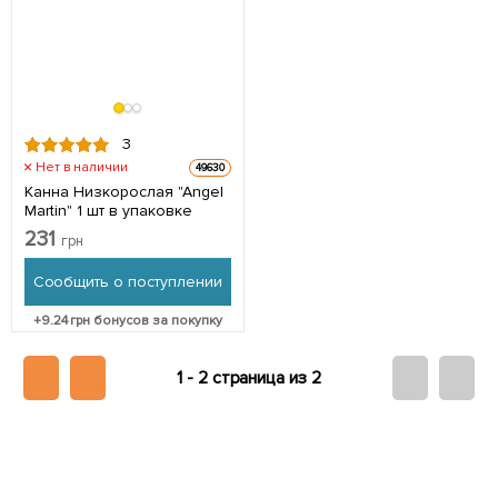
3
Нет в наличии
49630
Канна Низкорослая "Angel
Martin" 1 шт в упаковке
231
грн
Сообщить о поступлении
+
9.24
грн бонусов за покупку
1 -
2 страница из 2