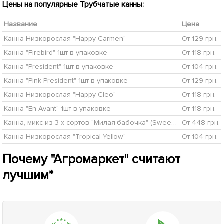
Цены на популярные Трубчатые канны:
Название
Цена
Канна Низкорослая "Happy Carmen"
От 129 грн.
Канна "Firebird" 1шт в упаковке
От 118 грн.
Канна "President" 1шт в упаковке
От 104 грн.
Канна "Pink President" 1шт в упаковке
От 129 грн.
Канна Низкорослая "Happy Cleo"
От 118 грн.
Канна "En Avant" 1шт в упаковке
От 118 грн.
Канна, микс из 3-х сортов "Милая бабочка" (Sweetheart Butterfly) 3шт в комплекте
От 448 грн.
Канна Низкорослая "Tropical Yellow"
От 104 грн.
Почему "Агромаркет" считают
лучшим*