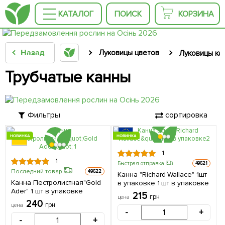
КАТАЛОГ
ПОИСК
КОРЗИНА
Назад
Луковицы цветов
Луковицы ка
Трубчатые канны
Фильтры
сортировка
НОВИНКА
НОВИНКА
1
1
Быстрая отправка
49621
Последний товар
49622
Канна "Richard Wallace" 1шт
Канна Пестролистная"Gold
в упаковке 1 шт в упаковке
Ader" 1 шт в упаковке
215
грн
цена
240
грн
цена
-
+
-
+