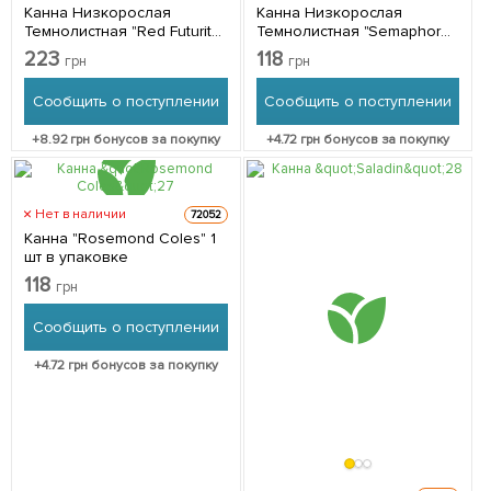
Канна Низкорослая
Канна Низкорослая
Темнолистная "Red Futurity"
Темнолистная "Semaphore"
1 шт в упаковке
1 шт в упаковке
223
118
грн
грн
Сообщить о поступлении
Сообщить о поступлении
+
8.92
грн бонусов за покупку
+
4.72
грн бонусов за покупку
Нет в наличии
72052
Канна "Rosemond Coles" 1
шт в упаковке
118
грн
Сообщить о поступлении
+
4.72
грн бонусов за покупку