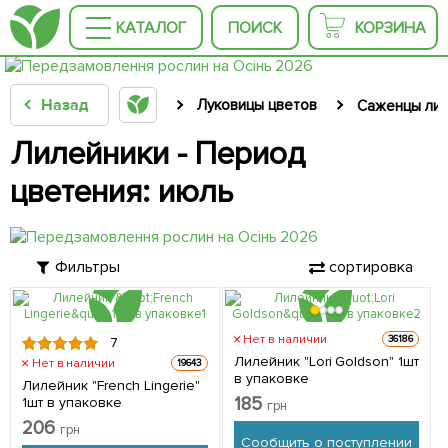
КАТАЛОГ
ПОИСК
КОРЗИНА
Назад
Луковицы цветов
Саженцы лил
Лилейники - Период
цветения: июль
Фильтры
сортировка
Нет в наличии
36186
7
Лилейник "Lori Goldson" 1шт
Нет в наличии
19643
в упаковке
Лилейник "French Lingerie"
185
1шт в упаковке
грн
206
грн
Сообщить о поступлении