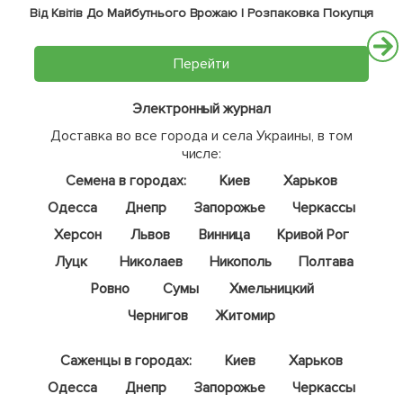
Від Квітів До Майбутнього Врожаю | Розпаковка Покупця
Перейти
Электронный журнал
Доставка во все города и села Украины, в том
числе:
Семена в городах:
Киев
Харьков
Одесса
Днепр
Запорожье
Черкассы
Херсон
Львов
Винница
Кривой Рог
Луцк
Николаев
Никополь
Полтава
Ровно
Сумы
Хмельницкий
Чернигов
Житомир
Саженцы в городах:
Киев
Харьков
Одесса
Днепр
Запорожье
Черкассы