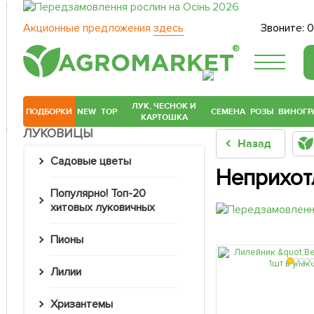
Акционные предложения
здесь
Звоните:
0
®
ЛУК, ЧЕСНОК И
ПОДБОРКИ
NEW
TOP
СЕМЕНА
РОЗЫ
ВИНОГР
КАРТОШКА
ЛУКОВИЦЫ
Назад
Садовые цветы
Неприхот
Популярно! Топ-20
хитовых луковичных
Пионы
Лилии
Хризантемы