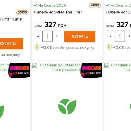
На Осень-2026
На Осень-
49785
Лилейник "After The Fire"
Лилейник "O
20835
Fritz" 1шт в
327
327
грн
цена
цена
-
+
-
+
КУПИТЬ
КУПИТЬ
+
13.08
грн бонусов за покупку
+
13.08
грн
 за покупку