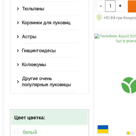
-
+
Тюльпаны
+
10.84
грн бонусо
Корзинки для луковиц
Астры
Гиацинтоидесы
Колхикумы
Другие очень
популярные луковицы
Цвет цветка:
белый