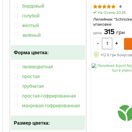
бордовый
4
На Осень-2026
голубой
Лилейник "Schnickel 
упаковке
жёлтый
315
грн
цена
зелёный
-
+
красный
Форма цветка:
кремовый
+
12.6
грн бонусов
лавандовый
лилиецветная
лососевый
простая
мультиколор
трубчатая
оранжевый
простая-гофрированная
персиковый
махровая-гофрированная
пурпурный
паукообразная
розовый
Размер цветка:
попугайная