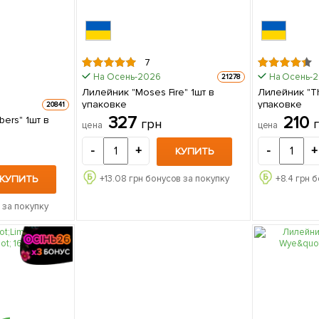
7
На Осень-2026
На Осень-
21278
Лилейник "Moses Fire" 1шт в
Лилейник "Th
упаковке
упаковке
20841
327
210
ers" 1шт в
грн
цена
цена
-
+
-
+
КУПИТЬ
КУПИТЬ
+
13.08
грн бонусов за покупку
+
8.4
грн б
 за покупку