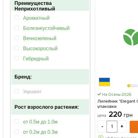
апрель-май
Преимущества
60см
Неприхотливый
май-сентябрь
50-100см
Ароматный
50 см
Болезнеустойчивый
Вечнозеленый
Высокорослый
Гибридный
Декоративный
Бренд:
Долго плодоносящий
Долгоцветущий
Укравит
На Осень-2026
Засухоустойчивый
Лилейник "Elegant Candy
упаковке
Рост взрослого растения:
Компактный
220
грн
цена
Красивоцветущий
от 0.5м до 1.0м
-
+
Крупноплодный
от 0.2м до 0.3м