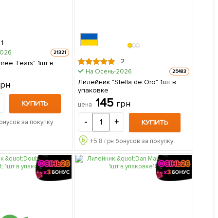
1
2026
21321
2
ree Тears" 1шт в
На Осень-2026
25483
Лилейник "Stella de Oro" 1шт в
грн
упаковке
145
грн
КУПИТЬ
цена
-
+
КУПИТЬ
онусов за покупку
+
5.8
грн бонусов за покупку