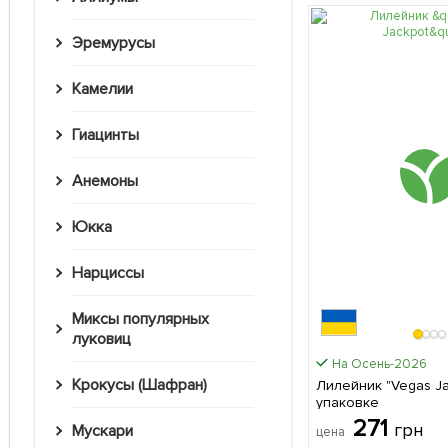
Эремурусы
Камелии
Гиацинты
Анемоны
Юкка
Нарциссы
Миксы популярных
луковиц
На Осень-2026
Крокусы (Шафран)
Лилейник "Vegas Jackpot
упаковке
271
грн
Мускари
цена