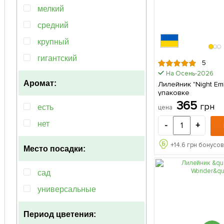
сиреневый
махровая
мелкий
фиолетовый
гофрированная
средний
чёрный
полумахровая
крупный
коралловый
гигантский
5
синий
На Осень-2026
Аромат:
Лилейник "Night Emb
упаковке
365
грн
есть
цена
нет
-
+
+
14.6
грн бонусов
Место посадки:
сад
универсальные
Период цветения: