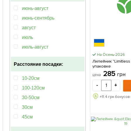
июнь-август
июнь-сентябрь
август
июль
июль-август
На Осень-2026
июль-сентябрь
Лилейник "Limitless Won
Расстояние посадки:
упаковке
июнь-июль
285
грн
цена
июнь-октябрь
10-20см
-
+
май-август
100-120см
май-июль
+
11.4
грн бонусов 
30-50см
май-июнь
30см
повторноцветущий
45см
март-октябрь
60-100см