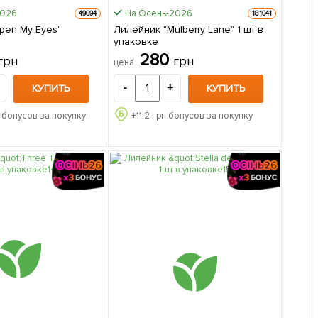
2026
На Осень-2026
49694
181041
pen My Eyes"
Лилейник "Mulberry Lane" 1 шт в
упаковке
280
грн
грн
цена
-
+
КУПИТЬ
КУПИТЬ
 бонусов за покупку
+
11.2
грн бонусов за покупку