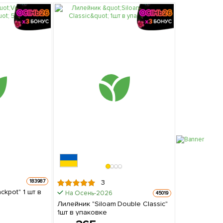
183987
3
" 1 шт в
На Осень-2026
45019
Лилейник "Siloam Double Classic"
1шт в упаковке