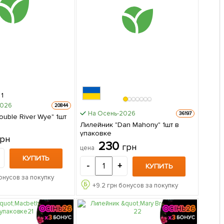
1
2026
20844
На Осень-2026
36197
uble River Wye" 1шт
Лилейник "Dan Mahony" 1шт в
упаковке
грн
230
грн
цена
КУПИТЬ
-
+
КУПИТЬ
онусов за покупку
+
9.2
грн бонусов за покупку