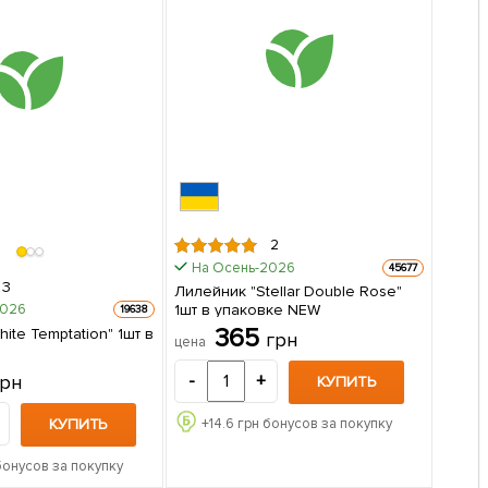
2
На Осень-2026
45677
3
Лилейник "Stellar Double Rose"
1шт в упаковке NEW
2026
19638
365
ite Temptation" 1шт в
грн
цена
грн
-
+
КУПИТЬ
КУПИТЬ
+
14.6
грн бонусов за покупку
бонусов за покупку