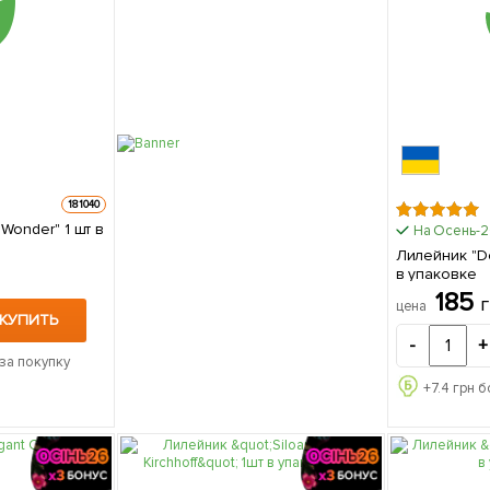
181040
der" 1 шт в
На Осень-
Лилейник "Do
в упаковке
185
цена
КУПИТЬ
-
+
за покупку
+
7.4
грн б