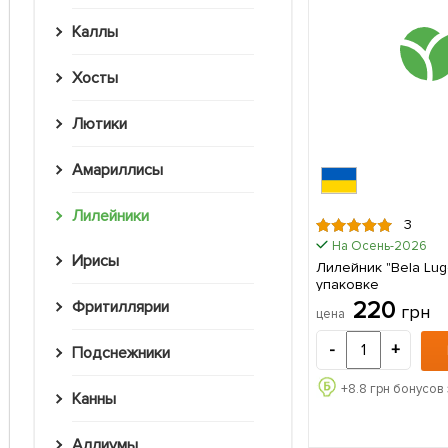
Каллы
Хосты
Лютики
Амариллисы
Лилейники
3
На Осень-2026
Ирисы
Лилейник "Bela Lugo
упаковке
220
Фритиллярии
грн
цена
-
+
Подснежники
+
8.8
грн бонусов 
Канны
Аллиумы