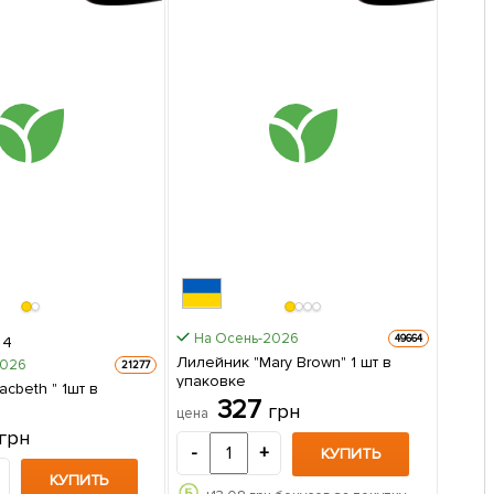
На Осень-2026
49664
4
Лилейник "Mary Brown" 1 шт в
2026
21277
упаковке
cbeth " 1шт в
327
грн
цена
грн
-
+
КУПИТЬ
КУПИТЬ