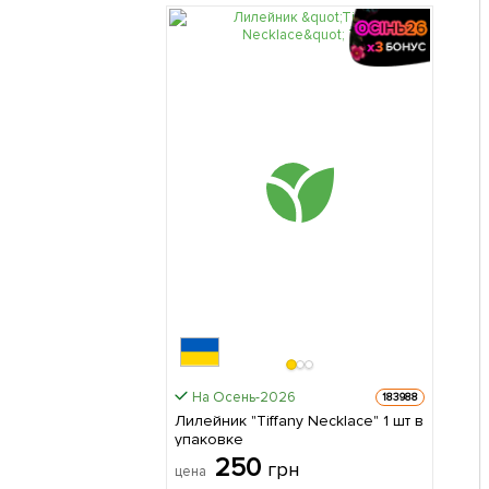
На Осень-2026
183988
Лилейник "Tiffany Necklace" 1 шт в
упаковке
250
грн
цена