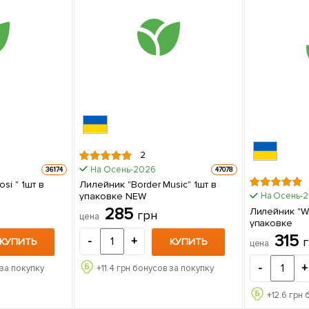
2
На Осень-2026
36174
47078
si " 1шт в
Лилейник "Border Musiс" 1шт в
упаковке NEW
На Осень-
285
Лилейник "Wh
грн
цена
упаковке
315
-
+
КУПИТЬ
КУПИТЬ
цена
-
+
за покупку
+
11.4
грн бонусов за покупку
+
12.6
грн 