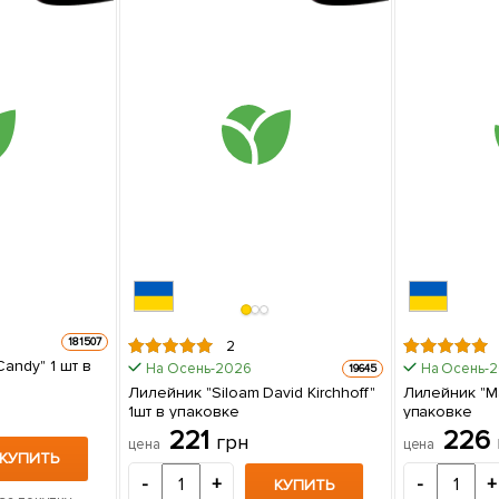
181507
2
" 1 шт в
На Осень-2026
На Осень-
19645
Лилейник "Siloam David Kirchhoff"
Лилейник "Ma
1шт в упаковке
упаковке
221
226
грн
цена
цена
КУПИТЬ
-
+
-
+
КУПИТЬ