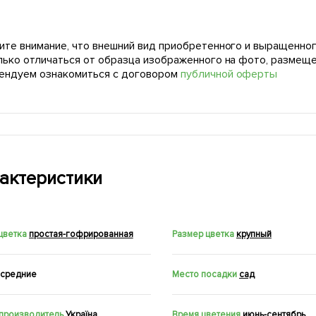
ите внимание, что внешний вид приобретенного и выращенног
лько отличаться от образца изображенного на фото, размещ
ендуем ознакомиться с договором
публичной оферты
актеристики
цветка
простая-гофрированная
Размер цветка
крупный
средние
Место посадки
сад
 производитель
Україна
Время цветения
июнь-сентябрь