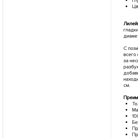
Гл
Цв
Лилейн
гладк
диаме
С поз
всего
за не
разбух
добав
наход
см.
Преим
То
Ма
10
Бе
Пр
Пр