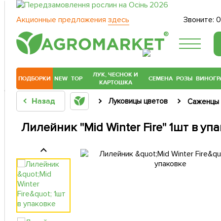
Акционные предложения
здесь
Звоните:
0
®
ЛУК, ЧЕСНОК И
ПОДБОРКИ
NEW
TOP
СЕМЕНА
РОЗЫ
ВИНОГР
КАРТОШКА
Назад
Луковицы цветов
Саженцы 
Лилейник "Mid Winter Fire" 1шт в уп