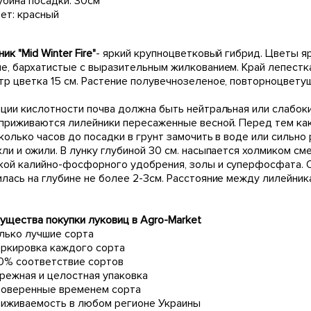
убина посадки: 30см
ет: красный
ик "Mid Winter Fire"
-
яркий крупноцветковый гибрид. Цветы я
ие, бархатистые с выразительным жилкованием. Край лепестк
тр цветка 15 см. Растение полувечнозеленое, повторноцвету
иции кислотности почва должна быть нейтральная или слабоки
 приживаются лилейники пересаженные весной. Перед тем ка
сколько часов до посадки в грунт замочить в воде или сильн
ли и ожили. В лунку глубиной 30 см. насыпается холмиком сме
кой калийно-фосфорного удобрения, золы и суперфосфата. О
илась на глубине не более 2-3см. Расстояние между лилейник
ущества покупки луковиц в Agro-Market
лько лучшие сорта
ркировка каждого сорта
0% соответствие сортов
режная и целостная упаковка
оверенные временем сорта
иживаемость в любом регионе Украины