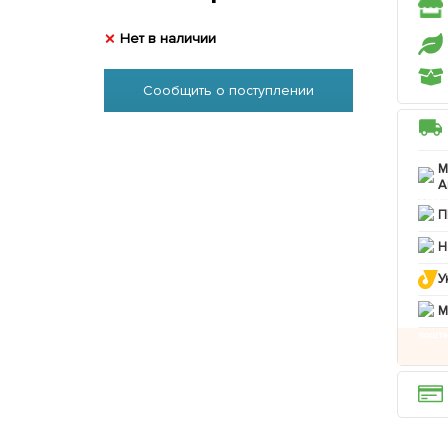
Нет в наличии
Сообщить о поступлении
М
А
П
Н
У
M