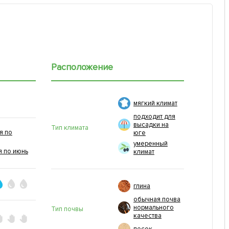
Расположение
мягкий климат
подходит для
высадки на
Тип климата
я по
юге
умеренный
я по июнь
климат
глина
обычная почва
нормального
Тип почвы
качества