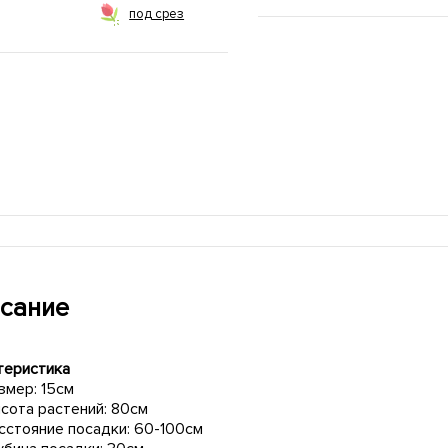
под срез
сание
теристика
змер: 15см
сота растений: 80см
сстояние посадки: 60-100см