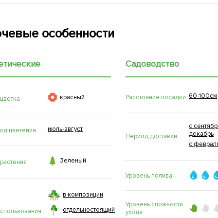
чевые особенности
етические
Садоводство
60-100см

Расстояние посадки
красный
 цветка
с сентябр
июль-август
од цветения
декабрь
Период доставки
с феврал

Зеленый
 растения
Уровень полива
в композиции
Уровень сложности
отдельностоящий
использования
ухода