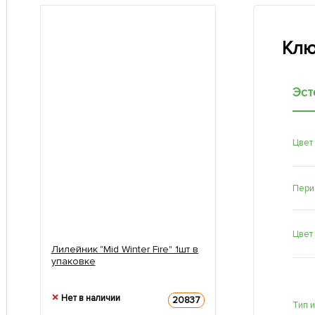
Клю
Эст
Цвет
Пери
Цвет
Лилейник "Mid Winter Fire" 1шт в
упаковке
Нет в наличии
20837
Тип 