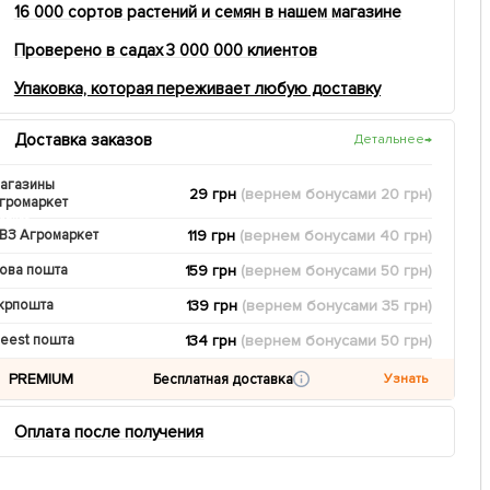
16 000 сортов растений и семян в нашем магазине
Проверено в садах 3 000 000 клиентов
Упаковка, которая переживает любую доставку
Доставка заказов
Детальнее
→
агазины
29 грн
(вернем
бонусами
20
грн)
громаркет
119 грн
(вернем
бонусами
40
грн)
ВЗ Агромаркет
159 грн
(вернем
бонусами
50
грн)
ова пошта
139 грн
(вернем
бонусами
35
грн)
крпошта
134 грн
(вернем
бонусами
50
грн)
eest пошта
PREMIUM
Бесплатная доставка
Узнать
Оплата после получения