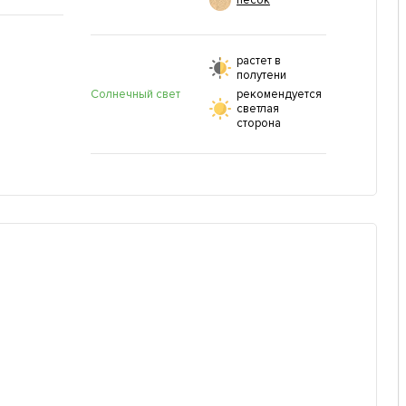
песок
растет в
полутени
Солнечный свет
рекомендуется
светлая
сторона