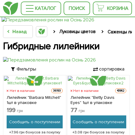
КАТАЛОГ
ПОИСК
КОРЗИНА
Назад
Луковицы цветов
Саженцы лил
Гибридные лилейники
Фильтры
сортировка
Нет в наличии
Нет в наличии
36193
40962
Лилейник "Barbara Mitchell"
Лилейник "Betty Davis
1шт в упаковке
Eyes" 1шт в упаковке
199
77
грн
грн
Сообщить о поступлении
Сообщить о поступлении
+
7.96
грн бонусов за покупку
+
3.08
грн бонусов за покупку