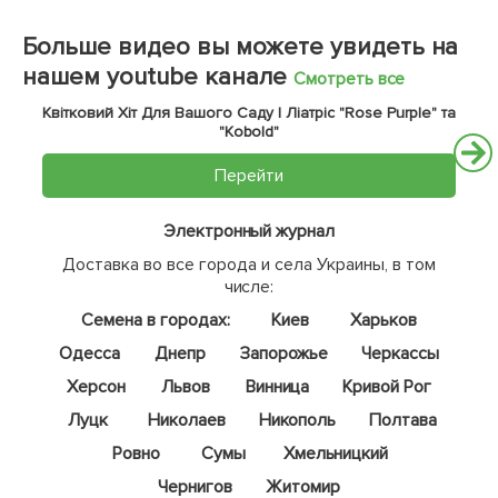
Больше видео вы можете увидеть на
нашем youtube канале
Смотреть все
Квітковий Хіт Для Вашого Саду | Ліатріс "Rose Purple" та
"Kobold"
Перейти
Электронный журнал
Доставка во все города и села Украины, в том
числе:
Семена в городах:
Киев
Харьков
Одесса
Днепр
Запорожье
Черкассы
Херсон
Львов
Винница
Кривой Рог
Луцк
Николаев
Никополь
Полтава
Ровно
Сумы
Хмельницкий
Чернигов
Житомир