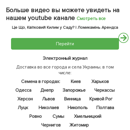
Больше видео вы можете увидеть на
нашем youtube канале
Смотреть все
Це Що, Квітковий Килим у Саду? | Ломикамінь Арендса
Перейти
Электронный журнал
Доставка во все города и села Украины, в том
числе:
Семена в городах:
Киев
Харьков
Одесса
Днепр
Запорожье
Черкассы
Херсон
Львов
Винница
Кривой Рог
Луцк
Николаев
Никополь
Полтава
Ровно
Сумы
Хмельницкий
Чернигов
Житомир