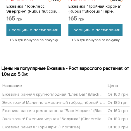
Ежевика "Торнлесс
Ежевика "Тройная корона"
Эвергрин" (Rubus fruticosus
(Rubus fruticosus "Triple
"Thornless Evergreen")
Crown") Нидерланды,
165
165
грн
грн
вазон П9 1 саженец в
вазон П9 1 саженец в
упаковке Нидерланды
упаковке Нидерланды
Сообщить о поступлении
Сообщить о поступлении
+
6.6
грн бонусов за покупку
+
6.6
грн бонусов за покупку
Цены на популярные Ежевика - Рост взрослого растения: от
1.0м до 5.0м:
Название
Цена
Ежевика ранняя крупноплодная "Блек Бат" (Black Butte)
От 160 грн.
Эксклюзив! Малинно-ежевичный гибрид чёрный с глянцевым блеском "Роскошный блюз" (Luxury Blues) (премиальный крупноплодный сорт)
От 185 грн.
Ежевика ранняя ремонтантная "Блэк Мэджик" (Black Magic)
От 160 грн.
Эксклюзив! Ежевика черная "Золушка" (Cinderella) (премиальный, очень сладкий, поливитаминный сорт)
От 180 грн.
Ежевика ранняя "Торн Фри" (Thornfree)
От 160 грн.