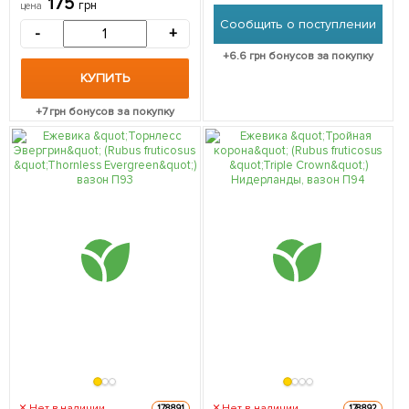
175
грн
цена
высокоурожайный,
саженец в упаковке
Сообщить о поступлении
крупноплодный сорт) 1
Нидерланды
-
+
саженец в упаковке
+
6.6
грн бонусов за покупку
КУПИТЬ
+
7
грн бонусов за покупку
Нет в наличии
Нет в наличии
178891
178892