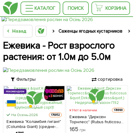
КАТАЛОГ
ПОИСК
КОРЗИНА
Назад
Саженцы ягодных кустарников
Ежевика - Рост взрослого
растения: от 1.0м до 5.0м
Фильтры
сортировка
РЕКОМЕНДУЕМ
Нет в наличии
178890
На Осень-2026
176952
Ежевика "Дирксен
Ежевика "Коламбия гигант"
Торнлесс" (Rubus fruticosus
(Columbia Giant) (средне-
"DirksenThornless")
165
грн
ранний срок созревания,
Нидерланды, вазон П9 1