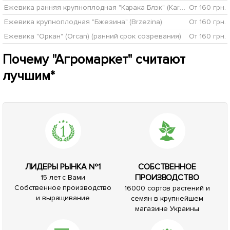
Ежевика ранняя крупноплодная "Карака Блэк" (Karaka Black®)
От 160 грн.
Ежевика крупноплодная "Бжезина" (Brzezina)
От 160 грн.
Ежевика "Оркан" (Orcan) (ранний срок созревания)
От 160 грн.
Почему "Агромаркет" считают
лучшим*
ЛИДЕРЫ РЫНКА №1
СОБСТВЕННОЕ
ПРОИЗВОДСТВО
15 лет с Вами
Собственное производство
16000 сортов растений и
и выращивание
семян в крупнейшем
магазине Украины