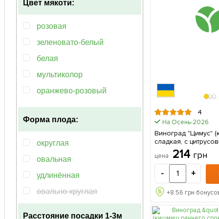
Цвет мякоти:
розовая
зеленовато-белый
белая
мультиколор
оранжево-розовый
желтая
4
Форма плода:
На Осень-2026
зеленая
Виноград "Цимус" 
темно-синий
сладкая, с цитрусо
округлая
ягода сверхраннег
214
грн
фиолетовый
цена
созревания) 1 саженец в
овальная
упаковке
-
+
удлинённая
овально-круглая
+
8.56
грн бонусов
Расстояние посадки
1-3м