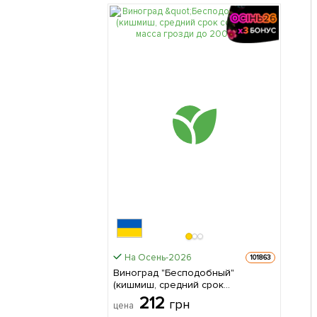
На Осень-2026
101863
Виноград "Бесподобный"
(кишмиш, средний срок
созревания, масса грозди до
212
грн
цена
2000 гр) 1 саженец в упаковке