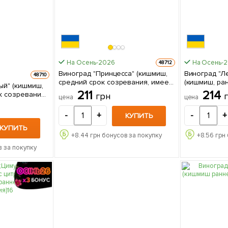
На Осень-2026
На Осень-
48712
Виноград "Принцесса" (кишмиш,
Виноград "Л
48710
средний срок созревания, имеет
(кишмиш, ра
ый" (кишмиш,
длительный срок хранения ягод)
созревания,
211
214
к созревания,
грн
цена
цена
1 саженец в упаковке
селекция США) 1 саже
0гр) 1
упаковке
е
-
+
-
+
КУПИТЬ
КУПИТЬ
+
8.44
грн бонусов за покупку
+
8.56
грн 
 за покупку