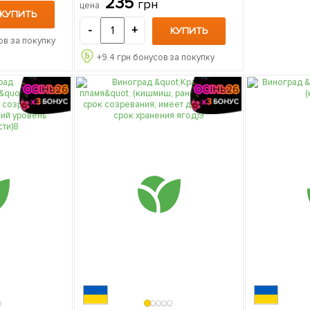
235
грн
цена
сорт, морозостойкий кишмиш,
КУПИТЬ
сверхраннего срока созревания)
-
+
КУПИТЬ
1 саженец в упаковке
ов за покупку
+
9.4
грн бонусов за покупку