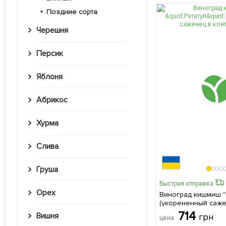
Поздние сорта
Черешня
Персик
Яблоня
Абрикос
Хурма
Слива
Груша
Быстрая отправка
Орех
Виноград кишмиш "
(укорененный саже
контейнере) 1 саженец в
714
Вишня
грн
цена
упаковке