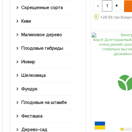
-
+
Скрещенные сорта
+
28.56
грн бонус
Киви
Малиновое дерево
Плодовые гибриды
Инжир
Шелковица
Фундук
Плодовые на штамбе
Фисташка
Дерево-сад