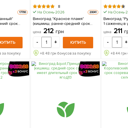
8
На Осень-2026
На Осень-
17700
20041
анный"
Виноград "Красное пламя"
Виноград "Р
нний срок
(кишмиш, ранне-средний срок
1 саженец в
льно высокий
созревания, имеет длительный
212
211
грн
г
цена
цена
женец
срок хранения ягод) 1 саженец в
упаковке
-
+
-
+
КУПИТЬ
КУПИТЬ
 за покупку
+
8.48
грн бонусов за покупку
+
8.44
грн 