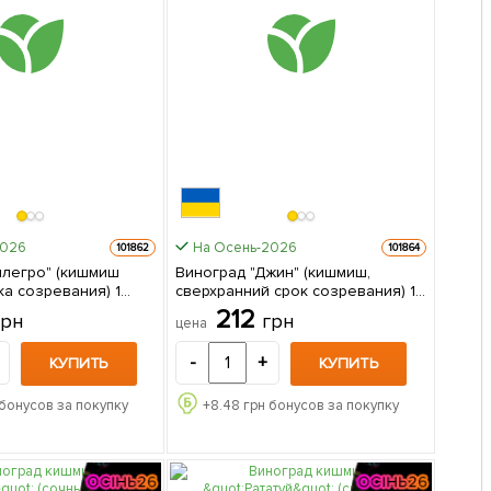
2026
На Осень-2026
101862
101864
ллегро" (кишмиш
Виноград "Джин" (кишмиш,
а созревания) 1
сверхранний срок созревания) 1
паковке
саженец в упаковке
212
грн
грн
цена
-
+
КУПИТЬ
КУПИТЬ
бонусов за покупку
+
8.48
грн бонусов за покупку