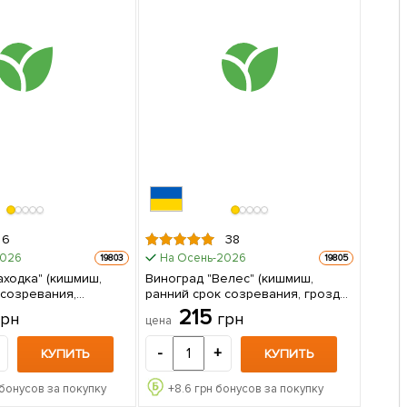
6
38
2026
На Осень-2026
19803
19805
аходка" (кишмиш,
Виноград "Велес" (кишмиш,
 созревания,
ранний срок созревания, грозди
жайность более 6кг
очень крупные, весом до 1500 г)
215
грн
грн
цена
а) 1 саженец в упаковке
1 саженец в упаковке
-
+
КУПИТЬ
КУПИТЬ
бонусов за покупку
+
8.6
грн бонусов за покупку