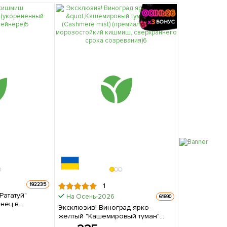
192235
1
Рататуй"
На Осень-2026
61690
нец в
Эксклюзив! Виноград ярко-
желтый "Кашемировый туман"
(Cashmere mist) (премиальный