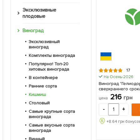
Эксклюзивные
плодовые
Виноград
Эксклюзивный
виноград
Комплекты винограда
Популярно! Топ-20
хитовых винограда
17
На Осень-2026
В контейнере
Виноград "Гелиодо
Ранние сорта
сверхраннего срок
морозостойкий) 1 саженец в
Кишмиш
216
грн
цена
упаковке
Столовый
-
+
Самые крупные сорта
винограда
+
8.64
грн бонусов
Самые вкусные сорта
винограда
Винный