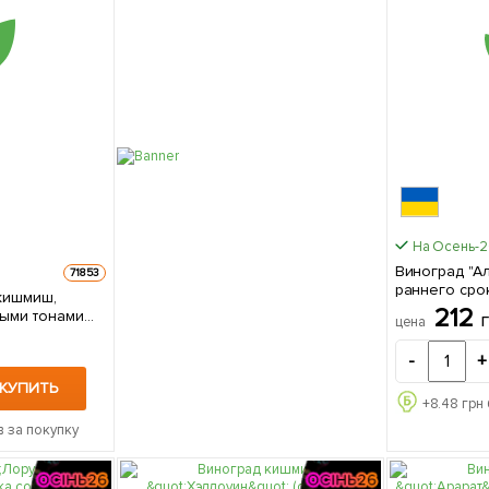
На Осень-
Виноград "А
71853
раннего срок
(кишмиш,
саженец в у
212
выми тонами
цена
о срока
-
+
КУПИТЬ
+
8.48
грн 
 за покупку