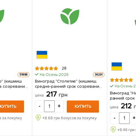
28
На Осень-2026
51898
36291
р" (кишмиш
Виноград "Столетие" (кишмиш,
а созревания,
средне-ранний срок созревания,
На Осень-
грозди солидные весом до
217
Виноград "Н
грн
цена
1500г) 1 саженец в упаковке
ранний срок
высокая уро
212
-
+
КУПИТЬ
КУПИТЬ
цена
с куст
-
+
 за покупку
+
8.68
грн бонусов за покупку
+
8.48
грн 