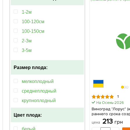
1-2м
100-120см
100-150см
2-3м
3-5м
1-3м
Размер плода:
мелкоплодный
среднеплодный
1
крупноплодный
На Осень-2026
Виноград "Лорус" 
раннего срока созр
Цвет плода:
саженец в упаковк
213
грн
цена
белый