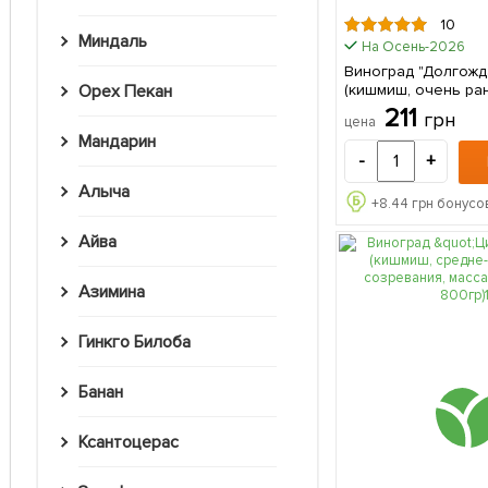
10
Миндаль
На Осень-2026
Виноград "Долгожд
(кишмиш, очень ра
Орех Пекан
созревания, стаби
211
грн
цена
уровень урожайности) 1 са
Мандарин
в упаковке
-
+
Алыча
+
8.44
грн бонусов
Айва
Азимина
Гинкго Билоба
Банан
Ксантоцерас