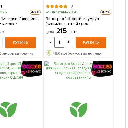
1
7
2026
На Осень-2026
42976
48709
уби сидлис" (кишмиш)
Виноград "Чёрный Изумруд"
 упаковке
(кишмиш, ранний срок
созревания, морозостойкость до
215
рн
грн
цена
-26⁰С) 1 саженец в упаковке
-
+
КУПИТЬ
КУПИТЬ
бонусов за покупку
+
8.6
грн бонусов за покупку