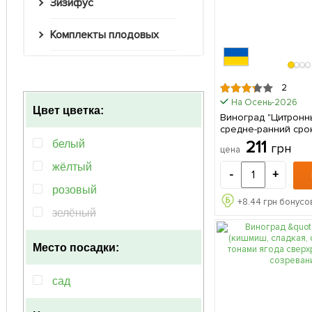
Зизифус
Комплекты плодовых
2
На Осень-2026
Цвет цветка:
Виноград "Цитронн
средне-ранний сро
масса грозди 600-80
211
белый
грн
цена
саженец в упаковк
жёлтый
-
+
розовый
+
8.44
грн бонусов
зелёный
Место посадки:
сад