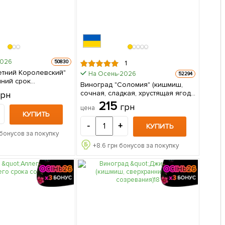
2026
50830
1
етний Королевский"
На Осень-2026
52294
нний срок
Виноград "Соломия" (кишмиш,
 гармоничный вкус,
сочная, сладкая, хрустящая ягода
грн
нец в
сверхраннего срока созревания)
215
грн
цена
1 саженец в упаковке
КУПИТЬ
-
+
КУПИТЬ
бонусов за покупку
+
8.6
грн бонусов за покупку