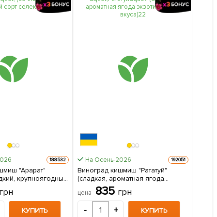
2026
На Осень-2026
188532
192051
шмиш "Арарат"
Виноград кишмиш "Рататуй"
адкий, крупноягодный
(сладкая, ароматная ягода
 1 саженец в
экзотического вкуса) 1 саженец в
835
грн
грн
цена
упаковке
-
+
КУПИТЬ
КУПИТЬ