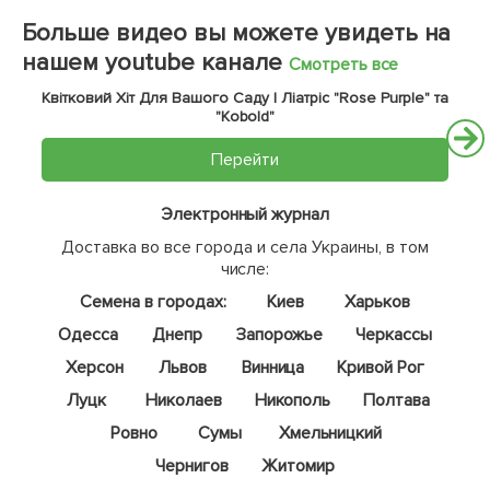
Больше видео вы можете увидеть на
нашем youtube канале
Смотреть все
Квітковий Хіт Для Вашого Саду | Ліатріс "Rose Purple" та
"Kobold"
Перейти
Электронный журнал
Доставка во все города и села Украины, в том
числе:
Семена в городах:
Киев
Харьков
Одесса
Днепр
Запорожье
Черкассы
Херсон
Львов
Винница
Кривой Рог
Луцк
Николаев
Никополь
Полтава
Ровно
Сумы
Хмельницкий
Чернигов
Житомир