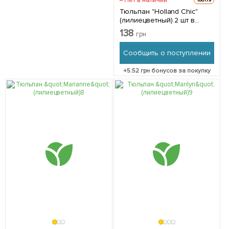
Нет в наличии
186179
Тюльпан "Holland Chic"
(лилиецветный) 2 шт в
упаковке
138
грн
Сообщить о поступлении
+
5.52
грн бонусов за покупку