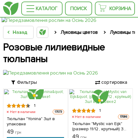
КАТАЛОГ
ПОИСК
КОРЗИНА
Назад
Луковицы цветов
Луковицы тю
Розовые лилиевидные
тюльпаны
Фильтры
сортировка
1
1
Нет в наличии
17073
Нет в наличии
17086
Тюльпан "Yonina" 3шт в
Тюльпан "Mystic van Eijk"
упаковке
(размер 11/12 , крупный) 3шт
49
грн
в упаковке
49
грн