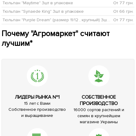
Тюльпан "Maytime" 3шт в упаковке
От 77 грн.
Тюльпан "Synaede King" 3шт в упаковке
От 66 грн.
Тюльпан "Purple Dream" (размер 11/12 , крупный) 3шт в упаковке
От 77 грн.
Почему "Агромаркет" считают
лучшим*
ЛИДЕРЫ РЫНКА №1
СОБСТВЕННОЕ
ПРОИЗВОДСТВО
15 лет с Вами
Собственное производство
16000 сортов растений и
и выращивание
семян в крупнейшем
магазине Украины