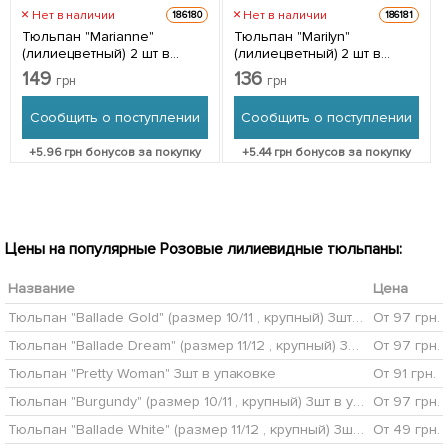
Нет в наличии
Нет в наличии
186180
186181
Тюльпан "Marianne"
Тюльпан "Marilyn"
(лилиецветный) 2 шт в
(лилиецветный) 2 шт в
упаковке
упаковке
149
136
грн
грн
Сообщить о поступлении
Сообщить о поступлении
+
5.96
грн бонусов за покупку
+
5.44
грн бонусов за покупку
Цены на популярные Розовые лилиевидные тюльпаны:
Название
Цена
Тюльпан "Ballade Gold" (размер 10/11 , крупный) 3шт в упаковке
От 97 грн.
Тюльпан "Ballade Dream" (размер 11/12 , крупный) 3шт в упаковке
От 97 грн.
Тюльпан "Pretty Woman" 3шт в упаковке
От 91 грн.
Тюльпан "Burgundy" (размер 10/11 , крупный) 3шт в упаковке
От 97 грн.
Тюльпан "Ballade White" (размер 11/12 , крупный) 3шт в упаковке
От 49 грн.