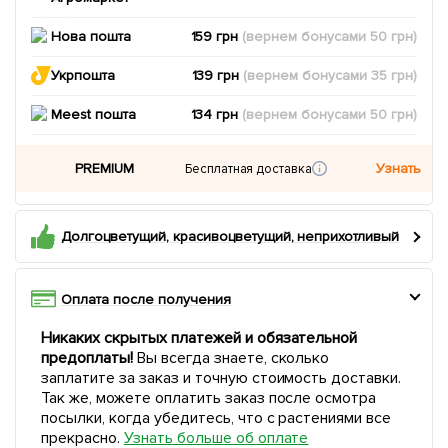
Нова пошта
159 грн
(вернем
бонусами
50
грн)
Укрпошта
139 грн
(вернем
бонусами
35
грн)
Meest пошта
134 грн
(вернем
бонусами
50
грн)
PREMIUM
Узнать
Бесплатная доставка
Долгоцветущий, красивоцветущий, неприхотливый
Оплата после получения
Никаких скрытых платежей и обязательной
предоплаты!
Вы всегда знаете, сколько
заплатите за заказ и точную стоимость доставки.
Так же, можете оплатить заказ после осмотра
посылки, когда убедитесь, что с растениями все
прекрасно.
Узнать больше об оплате