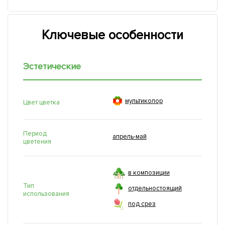
Ключевые особенности
Эстетические

мультиколор
Цвет цветка
Период
апрель-май
цветения
в композиции
Тип
отдельностоящий
использования
под срез