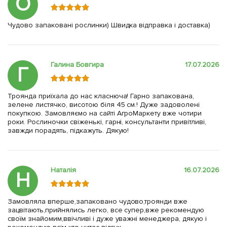
О
Чудово запаковані рослинки) Швидка відправка і доставка)
Галина Бовгира
17.07.2026
Г
Троянда приїхала до нас класнюча! Гарно запакована,
зелене листячко, висотою біля 45 см.! Дуже задоволені
покупкою. Замовляємо на сайті АгроМаркету вже чотири
роки. Рослиночки свіженькі, гарні, консультанти привітливі,
завжди порадять, підкажуть. Дякую!
Наталія
16.07.2026
Н
Замовляла вперше,запаковано чудово,троянди вже
зацвітають,прийнялись легко, все супер,вже рекомендую
своїм знайомим,ввічливі і дуже уважні менеджера, дякую і