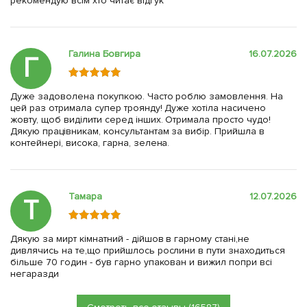
рекомендую всім хто читає відгук
Галина Бовгира
16.07.2026
Г
Дуже задоволена покупкою. Часто роблю замовлення. На
цей раз отримала супер троянду! Дуже хотіла насичено
жовту, щоб виділити серед інших. Отримала просто чудо!
Дякую працівникам, консультантам за вибір. Прийшла в
контейнері, висока, гарна, зелена.
Тамара
12.07.2026
Т
Дякую за мирт кімнатний - дійшов в гарному стані,не
дивлячись на те,що прийшлось рослини в пути знаходиться
більше 70 годин - був гарно упакован и вижил попри всі
негаразди