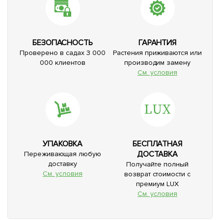
БЕЗОПАСНОСТЬ
ГАРАНТИЯ
Проверено в садах 3 000
Растения приживаются или
000 клиентов
производим замену
См. условия
УПАКОВКА
БЕСПЛАТНАЯ
ДОСТАВКА
Переживающая любую
доставку
Получайте полный
См. условия
возврат стоимости с
премиум LUX
См. условия