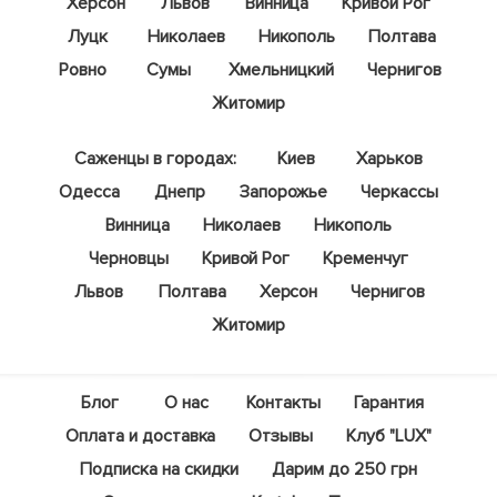
Херсон
Львов
Винница
Кривой Рог
Луцк
Николаев
Никополь
Полтава
Ровно
Сумы
Хмельницкий
Чернигов
Житомир
Саженцы в городах:
Киев
Харьков
Одесса
Днепр
Запорожье
Черкассы
Винница
Николаев
Никополь
Черновцы
Кривой Рог
Кременчуг
Львов
Полтава
Херсон
Чернигов
Житомир
Блог
О нас
Контакты
Гарантия
Оплата и доставка
Отзывы
Клуб "LUX"
Подписка на скидки
Дарим до 250 грн