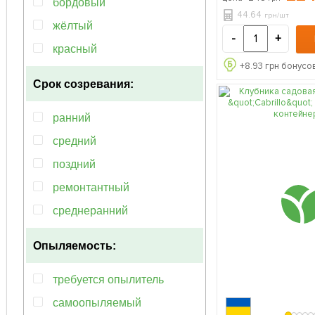
сорт, высокоурожайная) 
бордовый
упаковке
44.64
грн/шт
жёлтый
-
+
красный
+
8.93
грн бонусов
Срок созревания:
ранний
средний
поздний
ремонтантный
среднеранний
Опыляемость:
требуется опылитель
самоопыляемый