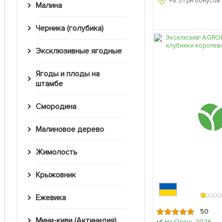
+
8.5
грн бонусов 
Малина
Черника (голубика)
Эксклюзивные ягодные
Ягоды и плоды на
штамбе
Смородина
Малиновое дерево
Жимолость
Крыжовник
Ежевика
50
Мини-киви (Актинидия)
На Осень-2026