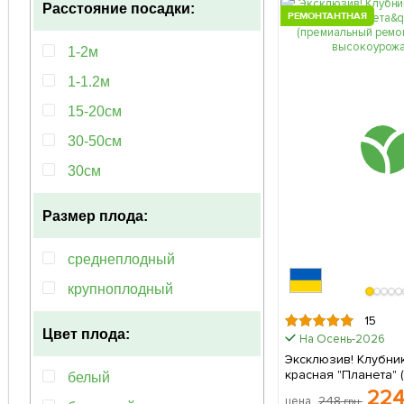
Расстояние посадки:
РЕМОНТАНТНАЯ
1-2м
1-1.2м
15-20см
30-50см
30см
Размер плода:
среднеплодный
крупноплодный
15
Цвет плода:
На Осень-2026
Эксклюзив! Клубник
красная "Планета" (
белый
(премиальный рем
22
248
цена
грн