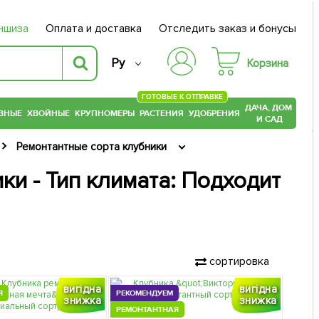
ншиза
Оплата и доставка
Отследить заказ и бонусы
Ру
Корзина
ГОТОВЫЕ К ОТПРАВКЕ
ДАЧА, ДОМ
ВНЫЕ
ХВОЙНЫЕ
КРУПНОМЕРЫ
РАСТЕНИЯ
УДОБРЕНИЯ
И САД
Ремонтантные сорта клубники
ки - Тип климата: Подходит
сортировка
вигідна
вигідна
Я
РЕКОМЕНДУЕМ
знижка
знижка
РЕМОНТАНТНАЯ