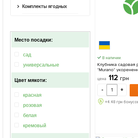
Комплекты ягодных
Место посадки:
сад
В наличии.
Клубника садовая 
универсальные
"Murano" укоренен
контейнере 1 саженец в
112
грн
цена
Цвет мякоти:
упаковке
-
+
красная
+
4.48
грн бонусов
розовая
белая
кремовый