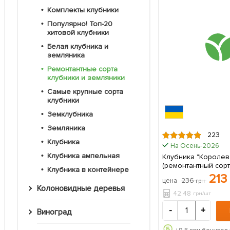
Комплекты клубники
Популярно! Топ-20
хитовой клубники
Белая клубника и
земляника
Ремонтантные сорта
клубники и земляники
Самые крупные сорта
клубники
Земклубника
Земляника
223
Клубника
На Осень-2026
Клубника ампельная
Клубника "Королев
(ремонтантный сорт
Клубника в контейнере
созревания
213
236
цена
грн
Колоновидные деревья
42.48
грн/шт
-
+
Виноград