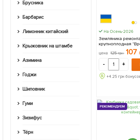
Брусника
Барбарис
Лимонник китайский
На Осень-2026
Земляника ремонта
крупноплодная "Вр
Крыжовник на штамбе
горшок P9 1
107
125
цена
грн
Азимина
-
+
Годжи
+
4.25
грн бонусов
Шиповник
Гуми
РЕКОМЕНДУЕМ
Зизифус
Тёрн