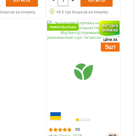
-
+
КУПИТЬ
КУПИТЬ
бонусов за покупку
+
8.5
грн бонусов за покупку
вигідна
РЕМОНТАНТНАЯ
знижка
ЦЕНА ЗА
5шт
55
На Осень-2026
48179