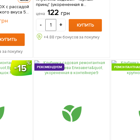
принц" (укорененная в
X с рассадой
контейнере) 1 саженец в
122
ого вкуса 5
грн
цена
упаковке
грн
-
+
КУПИТЬ
+
4.88
грн бонусов за покупку
КУПИТЬ
 за покупку
15
РЕКОМЕНДУЕМ
РЕМОНТАНТНА