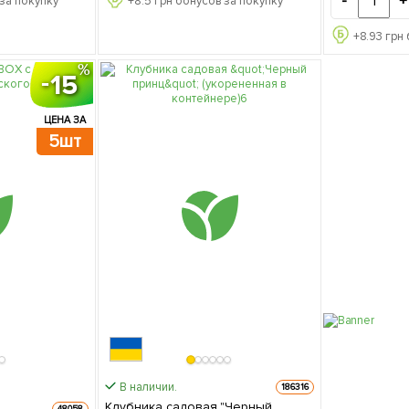
-
+
за покупку
+
8.5
грн бонусов за покупку
+
8.93
грн 
15
ЦЕНА ЗА
5шт
В наличии.
186316
Клубника садовая "Черный
48058