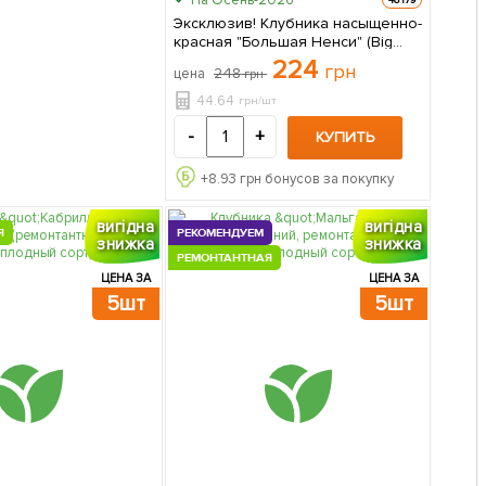
Эксклюзив! Клубника насыщенно-
красная "Большая Ненси" (Big
Nancy) (премиальный
224
грн
248
цена
грн
ремонтантный сорт, гигантские
ягоды) 5 шт в упаковке
44.64
грн/шт
-
+
КУПИТЬ
+
8.93
грн бонусов за покупку
вигідна
вигідна
Я
РЕКОМЕНДУЕМ
знижка
знижка
РЕМОНТАНТНАЯ
ЦЕНА ЗА
ЦЕНА ЗА
5шт
5шт