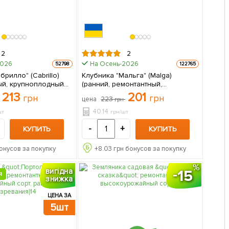
2
2
2026
На Осень-2026
52798
122765
брилло" (Cabrillo)
Клубника "Мальга" (Malga)
ый, крупноплодный
(ранний, ремонтантный,
т в упаковке
крупноплодный сорт) 5 шт в
213
201
грн
грн
223
цена
грн
упаковке
40.14
шт
грн/шт
-
+
КУПИТЬ
КУПИТЬ
онусов за покупку
+
8.03
грн бонусов за покупку
15
вигідна
Я
знижка
ЦЕНА ЗА
5шт