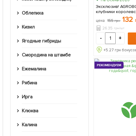
Эксклюзив! AGROBO
клубники королевск
Облепиха
шт в упаковке
132
155
цена
грн
Кизил
26.35
грн/шт
-
+
Ягодные гибриды
+
5.27
грн бонусов
Смородина на штамбе
РЕКОМЕНДУЕМ
Ежемалина
Рябина
Ирга
Клюква
Калина