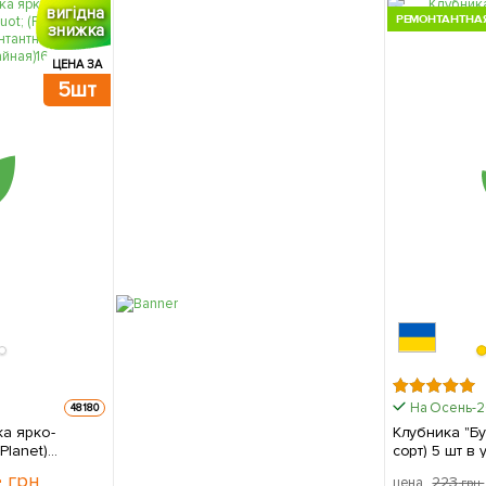
вигідна
РЕМОНТАНТНА
знижка
ЦЕНА ЗА
5шт
На Осень-
48180
а ярко-
Клубника "Б
Planet)
сорт) 5 ш
онтантный
4
грн
223
цена
грн