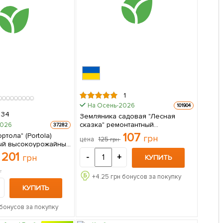
1
На Осень-2026
101904
34
Земляника садовая "Лесная
сказка" ремонтантный
2026
37282
высокоурожайный сорт 1 саженец
107
ртола" (Portola)
грн
125
цена
грн
в упаковке
ый высокоурожайный
 срок созревания) 5
201
грн
-
+
КУПИТЬ
ке
т
+
4.25
грн бонусов за покупку
КУПИТЬ
бонусов за покупку