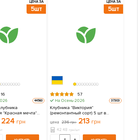
ЦЕНА ЗА
ЦЕНА ЗА
5шт
5шт
16
57
2026
На Осень-2026
44560
37303
Клубника
Клубника "Виктория"
я "Красная мечта"
(ремонтантный сорт) 5 шт в
рт) 5 шт в
упаковке
224
213
грн
грн
236
цена
грн
42.48
шт
грн/шт