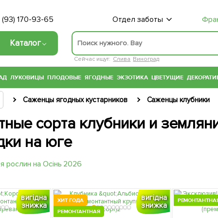
 (93) 170-93-65
Отдел заботы
Фра
Каталог
Сейчас ищут:
Слива
Виноград
АД
ЛУКОВИЦЫ
ПЛОДОВЫЕ
ЯГОДНЫЕ
ЭКЗОТИКА
ЦВЕТУЩИЕ
ДЕКОРАТИ
Саженцы ягодных кустарников
Саженцы клубники
тные сорта клубники и земляни
дки на юге
вигідна
вигідна
ХИТ ГОДА
РЕМОНТАНТНА
знижка
знижка
РЕМОНТАНТНАЯ