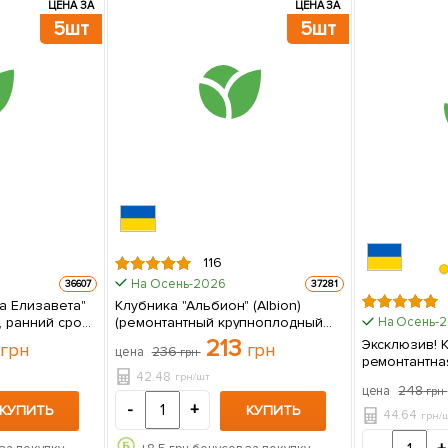
ЦЕНА ЗА
ЦЕНА ЗА
5шт
5шт
116
На Осень-2026
36607
37281
а Елизавета"
Клубника "Альбион" (Albion)
, ранний срок
(ремонтантный крупноплодный
На Осень-
) 5 шт в упаковке
сорт) 5 шт в упаковке
213
Эксклюзив! 
грн
грн
236
цена
грн
ремонтантна
42.48
(премиальный со
грн/шт
248
цена
грн
упаковке
-
+
КУПИТЬ
КУПИТЬ
44.64
грн/