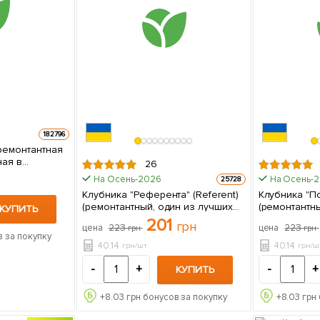
182796
ремонтантная
ная в
26
На Осень-2026
На Осень-
25728
Клубника "Референта" (Referent)
Клубника "По
(ремонтантный, один из лучших
(ремонтантн
КУПИТЬ
сортов) 5 шт в упаковке
сорт, ранний
201
грн
223
223
цена
цена
грн
грн
шт в упаков
 за покупку
40.14
40.14
грн/шт
грн/ш
-
+
-
+
КУПИТЬ
+
8.03
грн бонусов за покупку
+
8.03
грн 