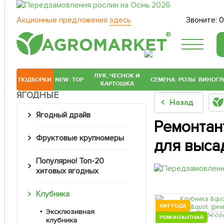
Акционные предложения
здесь
Звоните:
0
®
ЛУК, ЧЕСНОК И
ПОДБОРКИ
NEW
TOP
СЕМЕНА
РОЗЫ
ВИНОГР
КАРТОШКА
ЯГОДНЫЕ
Назад
Ягодный драйв
Ремонтан
Фруктовые крупномеры
для выса
Популярно! Топ-20
хитовых ягодных
Клубника
ХИТ ГОДА
Эксклюзивная
РЕМОНТАНТНАЯ
клубника