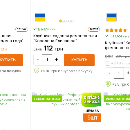
В наличии.
178542
192151
нтная
Клубника садовая ремонтантная
На Осень-
емена года"
"Королева Елизавета"
Клубника "Ка
 саженец в упаковке
укорененная в контейнере 1
112
(ремонтантн
грн
грн
цена
однолетний саженец в упаковке
сорт) 5 ш
236
цена
грн
-
+
КУПИТЬ
КУПИТЬ
42.48
грн/
 за покупку
+
4.48
грн бонусов за покупку
-
+
+
8.5
грн б
вигідна
РЕМОНТАНТНАЯ
РЕМОНТАНТНА
знижка
ЦЕНА ЗА
5шт