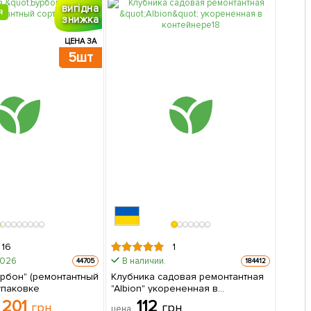
вигідна
Я
знижка
ЦЕНА ЗА
5шт
16
1
2026
В наличии.
44705
184412
урбон" (ремонтантный
Клубника садовая ремонтантная
т в упаковке
"Albion" укорененная в
контейнере 1 саженец в
201
112
грн
грн
цена