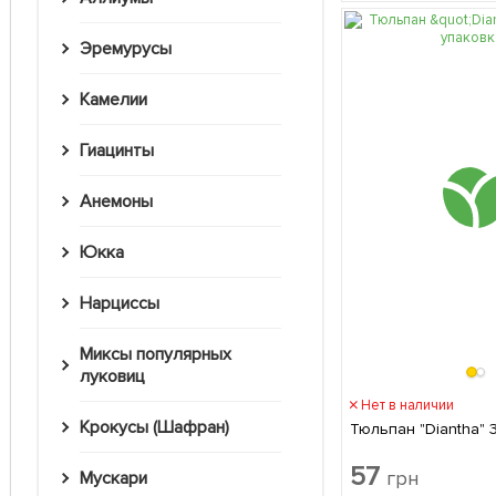
Эремурусы
Камелии
Гиацинты
Анемоны
Юкка
Нарциссы
Миксы популярных
луковиц
Нет в наличии
Крокусы (Шафран)
Тюльпан "Diantha" 
57
грн
Мускари