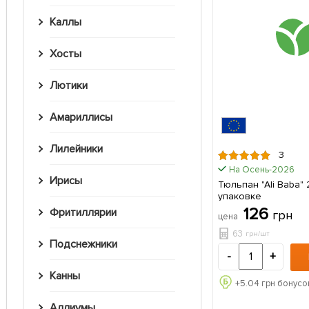
Каллы
Хосты
Лютики
Амариллисы
Лилейники
3
На Осень-2026
Ирисы
Тюльпан "Ali Baba" 2 шт в
упаковке
126
Фритиллярии
грн
цена
63
грн/шт
Подснежники
-
+
Канны
+
5.04
грн бонусо
Аллиумы