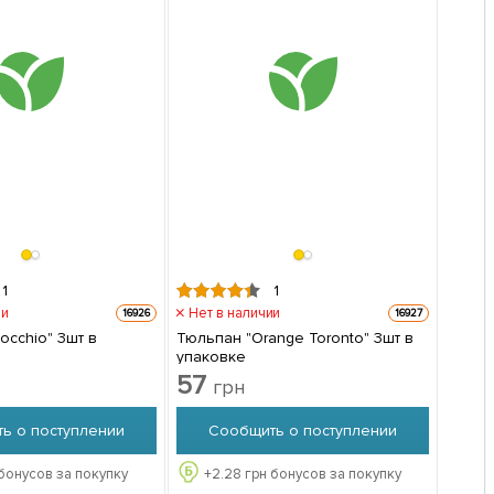
1
1
ии
Нет в наличии
16926
16927
occhio" 3шт в
Тюльпан "Orange Toronto" 3шт в
упаковке
57
грн
ь о поступлении
Сообщить о поступлении
бонусов за покупку
+
2.28
грн бонусов за покупку