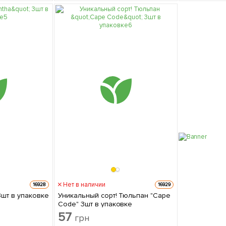
Нет в наличии
16928
16929
3шт в упаковке
Уникальный сорт! Тюльпан "Cape
Code" 3шт в упаковке
57
грн