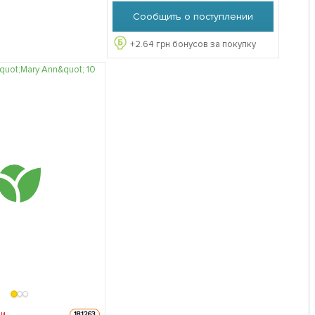
Сообщить о поступлении
+
2.64
грн бонусов за покупку
ии
181263