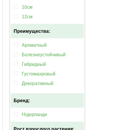
10см
12см
Преимущества:
Ароматный
Болезнеустойчивый
Гибридный
Густомахровый
Декоративный
Долгоцветущий
Бренд:
Компактный
Красивоцветущий
Нідерланди
Многолетний
Рост взрослого растения: