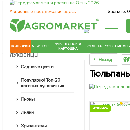
Акционные предложения
здесь
Звоните:
0
®
ЛУК, ЧЕСНОК И
ПОДБОРКИ
NEW
TOP
СЕМЕНА
РОЗЫ
ВИНОГР
КАРТОШКА
ЛУКОВИЦЫ
Назад
Садовые цветы
Тюльпаны 
Популярно! Топ-20
хитовых луковичных
Пионы
НОВИНКА
Лилии
Хризантемы