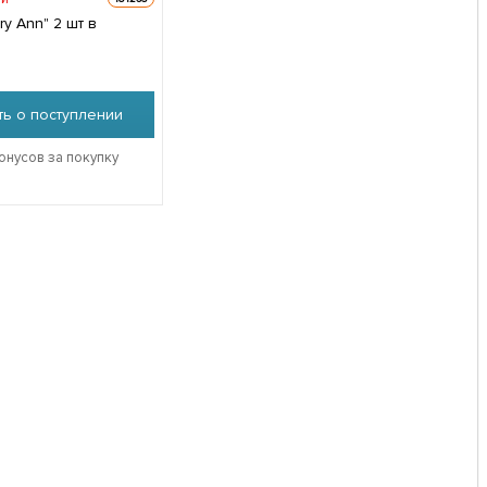
nn" 2 шт в
ь о поступлении
онусов за покупку