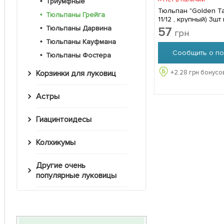
Триумфные
Тюльпан "Golden T
Тюльпаны Грейга
11/12 , крупный) 3шт
Тюльпаны Дарвина
57
грн
Тюльпаны Кауфмана
Сообщить о по
Тюльпаны Фостера
+
2.28
грн бонусов
Корзинки для луковиц
Астры
Гиацинтоидесы
Колхикумы
Другие очень
популярные луковицы