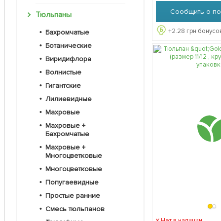
Сообщить о по
Тюльпаны
+
2.28
грн бонусов
Бахромчатые
Ботанические
Виридифлора
Волнистые
Гигантские
Лилиевидные
Махровые
Махровые +
Бахромчатые
Махровые +
Многоцветковые
Многоцветковые
Попугаевидные
Простые ранние
Смесь тюльпанов
Нет в наличии