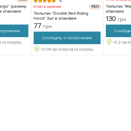
5
ango" (размер
Тюльпан "Mary A
Нет в наличии
47625
 в упаковке
упаковке
Тюльпан "Double Red Riding
130
Hood" 3шт в упаковке
грн
77
грн
ступлении
Сообщит
Сообщить о поступлении
 за покупку
+
5.2
грн б
+
3.08
грн бонусов за покупку