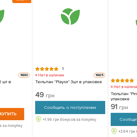
1
Нет в наличии
16930
16925
Тюльпан "Playsir" 3шт в упаковке
Нет в налич
49
Тюльпан "Pin
грн
упаковке
91
грн
Сообщить о поступлении
КУПИТЬ
Сообщит
+
1.96
грн бонусов за покупку
в за покупку
+
3.64
грн 