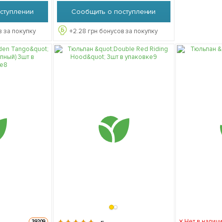
ступлении
Сообщить о поступлении
 за покупку
+
2.28
грн бонусов за покупку
Нет в налич
39209