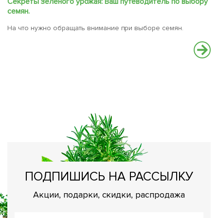
Секреты зеленого урожая: Ваш путеводитель по выбору
семян.
На что нужно обращать внимание при выборе семян.
С
В
вс
ПОДПИШИСЬ НА РАССЫЛКУ
Акции, подарки, скидки, распродажа