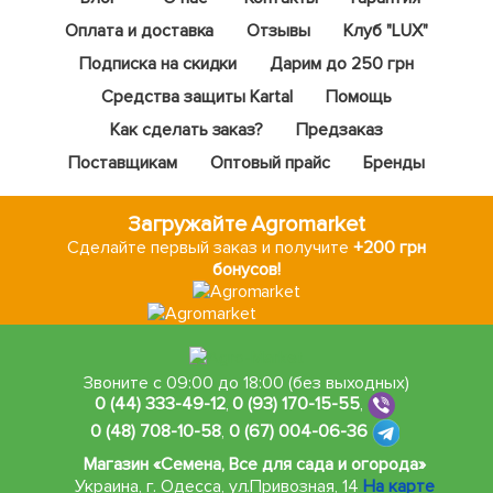
Оплата и доставка
Отзывы
Клуб "LUX"
Подписка на скидки
Дарим до 250 грн
Средства защиты Kartal
Помощь
Как сделать заказ?
Предзаказ
Поставщикам
Оптовый прайс
Бренды
Загружайте Agromarket
Сделайте первый заказ и получите
+200 грн
бонусов!
Звоните с 09:00 до 18:00 (без выходных)
0 (44) 333-49-12
,
0 (93) 170-15-55
,
0 (48) 708-10-58
,
0 (67) 004-06-36
Магазин «Семена, Все для сада и огорода»
Украина, г. Одесса
,
ул.Привозная, 14
На карте