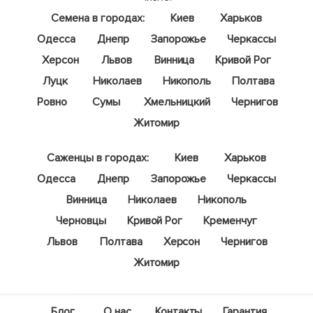
Семена в городах:
Киев
Харьков
Одесса
Днепр
Запорожье
Черкассы
Херсон
Львов
Винница
Кривой Рог
Луцк
Николаев
Никополь
Полтава
Ровно
Сумы
Хмельницкий
Чернигов
Житомир
Саженцы в городах:
Киев
Харьков
Одесса
Днепр
Запорожье
Черкассы
Винница
Николаев
Никополь
Черновцы
Кривой Рог
Кременчуг
Львов
Полтава
Херсон
Чернигов
Житомир
Блог
О нас
Контакты
Гарантия