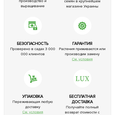
производство и
семян в крупнейшем
выращивание
магазине Украины
БЕЗОПАСНОСТЬ
ГАРАНТИЯ
Проверено в садах 3 000
Растения приживаются или
000 клиентов
производим замену
См. условия
УПАКОВКА
БЕСПЛАТНАЯ
ДОСТАВКА
Переживающая любую
доставку
Получайте полный
См. условия
возврат стоимости с