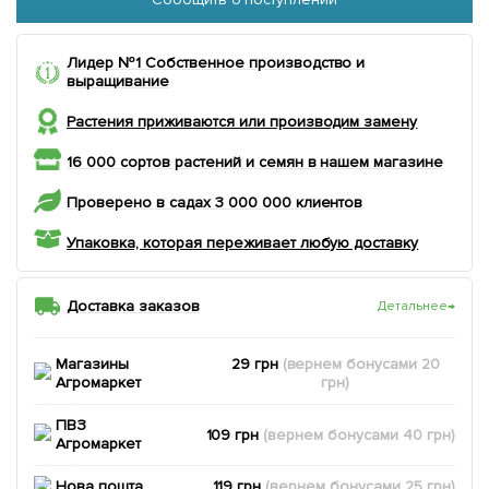
Лидер №1 Собственное производство и
выращивание
Растения приживаются или производим замену
16 000 сортов растений и семян в нашем магазине
Проверено в садах 3 000 000 клиентов
Упаковка, которая переживает любую доставку
Доставка заказов
Детальнее
→
Магазины
29 грн
(вернем
бонусами
20
Агромаркет
грн)
ПВЗ
109 грн
(вернем
бонусами
40
грн)
Агромаркет
Нова пошта
119 грн
(вернем
бонусами
25
грн)