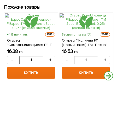
Похожие товары
В наличии.
Быстрая отправка
18831
23618
Огурец
Огурец "Гирлянда F1"
"Самоопыляющиеся F1" ТМ
(Новый пакет) ТМ "Весна"
"Весна" 0.25г
0.25г (самоопыляемый)
16.38
16.53
грн
грн
(самоопыляемый)
-
+
-
+
КУПИТЬ
КУПИТЬ