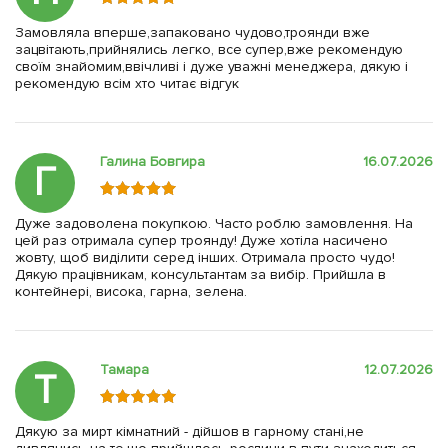
Замовляла вперше,запаковано чудово,троянди вже
зацвітають,прийнялись легко, все супер,вже рекомендую
своїм знайомим,ввічливі і дуже уважні менеджера, дякую і
рекомендую всім хто читає відгук
Галина Бовгира
16.07.2026
Г
Дуже задоволена покупкою. Часто роблю замовлення. На
цей раз отримала супер троянду! Дуже хотіла насичено
жовту, щоб виділити серед інших. Отримала просто чудо!
Дякую працівникам, консультантам за вибір. Прийшла в
контейнері, висока, гарна, зелена.
Тамара
12.07.2026
Т
Дякую за мирт кімнатний - дійшов в гарному стані,не