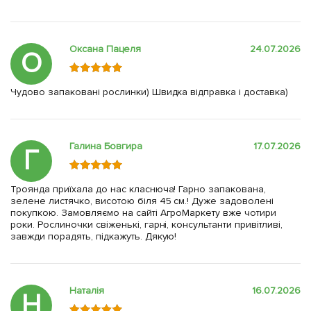
Оксана Пацеля
24.07.2026
О
Чудово запаковані рослинки) Швидка відправка і доставка)
Галина Бовгира
17.07.2026
Г
Троянда приїхала до нас класнюча! Гарно запакована,
зелене листячко, висотою біля 45 см.! Дуже задоволені
покупкою. Замовляємо на сайті АгроМаркету вже чотири
роки. Рослиночки свіженькі, гарні, консультанти привітливі,
завжди порадять, підкажуть. Дякую!
Наталія
16.07.2026
Н