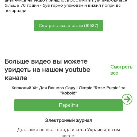
дивлячись на те,що прийшлось рослини в пути знаходиться
більше 70 годин - був гарно упакован и вижил попри всі
негаразди
Смотреть все отзывы (16587)
Больше видео вы можете
Смотреть
увидеть на нашем youtube
все
канале
Квітковий Хіт Для Вашого Саду | Ліатріс "Rose Purple" та
"Kobold"
Перейти
Электронный журнал
Доставка во все города и села Украины, в том
числе: