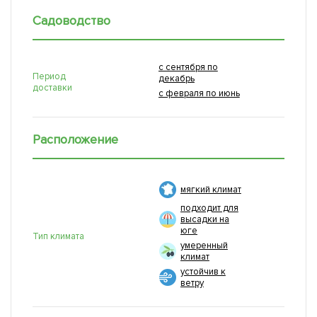
Садоводство
с сентября по
Период
декабрь
доставки
с февраля по июнь
Расположение
мягкий климат
подходит для
высадки на
юге
Тип климата
умеренный
климат
устойчив к
ветру