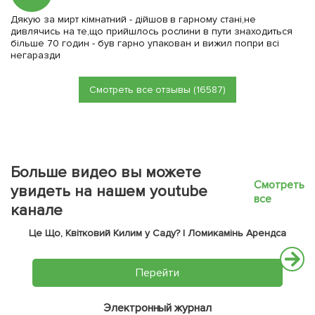
Дякую за мирт кімнатний - дійшов в гарному стані,не
дивлячись на те,що прийшлось рослини в пути знаходиться
більше 70 годин - був гарно упакован и вижил попри всі
негаразди
Смотреть все отзывы (16587)
Больше видео вы можете
Смотреть
увидеть на нашем youtube
все
канале
Це Що, Квітковий Килим у Саду? | Ломикамінь Арендса
Перейти
Электронный журнал