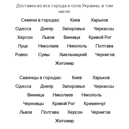
Доставка во все города и села Украины, в том
числе:
Семена в городах:
Киев
Харьков
Одесса
Днепр
Запорожье
Черкассы
Херсон
Львов
Винница
Кривой Рог
Луцк
Николаев
Никополь
Полтава
Ровно
Сумы
Хмельницкий
Чернигов
Житомир
Саженцы в городах:
Киев
Харьков
Одесса
Днепр
Запорожье
Черкассы
Винница
Николаев
Никополь
Черновцы
Кривой Рог
Кременчуг
Львов
Полтава
Херсон
Чернигов
Житомир