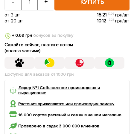
-
+
КУПИТЬ
от 3 шт
15.21
17.26
грн/шт
от 20 шт
10.12
15.21
грн/шт
+ 0.69 грн
бонусов за покупку
Сажайте сейчас, платите потом
(оплата частями):
Доступно для заказов от 1000 грн.
Лидер №1 Собственное производство и
выращивание
Растения приживаются или производим замену
16 000 сортов растений и семян в нашем магазине
Проверено в садах 3 000 000 клиентов