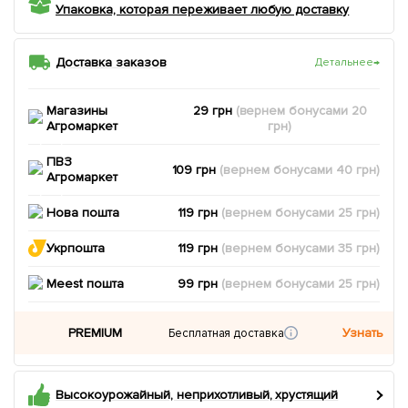
Упаковка, которая переживает любую доставку
Доставка заказов
Детальнее
→
Магазины
29 грн
(вернем
бонусами
20
Агромаркет
грн)
ПВЗ
109 грн
(вернем
бонусами
40
грн)
Агромаркет
Нова пошта
119 грн
(вернем
бонусами
25
грн)
Укрпошта
119 грн
(вернем
бонусами
35
грн)
Meest пошта
99 грн
(вернем
бонусами
25
грн)
PREMIUM
Узнать
Бесплатная доставка
Высокоурожайный, неприхотливый, хрустящий