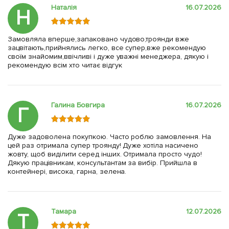
Наталія
16.07.2026
Н
Замовляла вперше,запаковано чудово,троянди вже
зацвітають,прийнялись легко, все супер,вже рекомендую
своїм знайомим,ввічливі і дуже уважні менеджера, дякую і
рекомендую всім хто читає відгук
Галина Бовгира
16.07.2026
Г
Дуже задоволена покупкою. Часто роблю замовлення. На
цей раз отримала супер троянду! Дуже хотіла насичено
жовту, щоб виділити серед інших. Отримала просто чудо!
Дякую працівникам, консультантам за вибір. Прийшла в
контейнері, висока, гарна, зелена.
Тамара
12.07.2026
Т