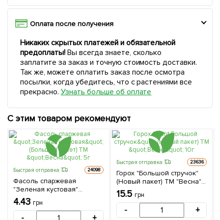
Оплата после получения
Никаких скрытых платежей и обязательной
предоплаты!
Вы всегда знаете, сколько
заплатите за заказ и точную стоимость доставки.
Так же, можете оплатить заказ после осмотра
посылки, когда убедитесь, что с растениями все
прекрасно.
Узнать больше об оплате
С этим товаром рекомендуют
Быстрая отправка
23636
Быстрая отправка
24098
Горох "Большой стручок"
Фасоль спаржевая
(Новый пакет) ТМ "Весна"
"Зеленая кустовая"
10г
15.5
грн
(Большой пакет) ТМ
4.43
грн
"Весна" 5г
-
+
-
+