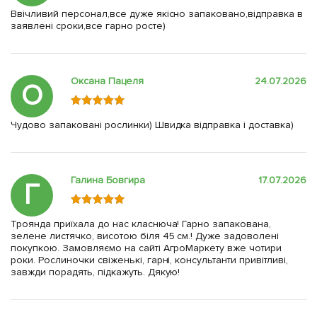
Ввічливий персонал,все дуже якісно запаковано,відправка в
заявлені сроки,все гарно росте)
Оксана Пацеля
24.07.2026
О
Чудово запаковані рослинки) Швидка відправка і доставка)
Галина Бовгира
17.07.2026
Г
Троянда приїхала до нас класнюча! Гарно запакована,
зелене листячко, висотою біля 45 см.! Дуже задоволені
покупкою. Замовляємо на сайті АгроМаркету вже чотири
роки. Рослиночки свіженькі, гарні, консультанти привітливі,
завжди порадять, підкажуть. Дякую!