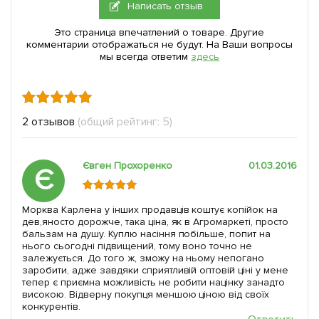
Написать отзыв
Это страница впечатлений о товаре. Другие
комментарии отображаться не будут. На Ваши вопросы
мы всегда ответим
здесь
2 отзывов
(общий рейтинг: 5)
Євген Прохоренко
01.03.2016
Є
Морква Карлена у інших продавців коштує копійок на
дев,яносто дорожче, така ціна, як в Агромаркеті, просто
бальзам на душу. Куплю насіння побільше, попит на
нього сьогодні підвищений, тому воно точно не
залежується. До того ж, зможу на ньому непогано
заробити, адже завдяки сприятливій оптовій ціні у мене
тепер є приємна можливість не робити націнку занадто
високою. Відверну покупця меншою ціною від своїх
конкурентів.