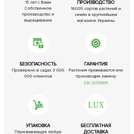
ПРОИЗВОДСТВО
15 лет с Вами
Собственное
16000 сортов растений и
производство и
семян в крупнейшем
выращивание
магазине Украины
БЕЗОПАСНОСТЬ
ГАРАНТИЯ
Проверено в садах 3 000
Растения приживаются или
000 клиентов
производим замену
См. условия
УПАКОВКА
БЕСПЛАТНАЯ
ДОСТАВКА
Переживающая любую