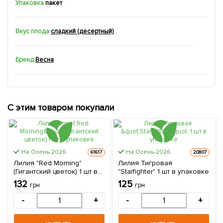
Упаковка
пакет
Вкус плода
сладкий (десертный)
Бренд
Весна
С этим товаром покупали
На Осень-2026
На Осень-2026
61617
20807
Лилия "Red Morning"
Лилия Тигровая
(Гигантский цветок) 1 шт в
"Starfighter" 1 шт в упаковке
упаковке
132
125
грн
грн
-
+
-
+