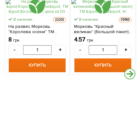
В наличии.
В наличии.
22202
35563
На развес Морковь
Морковь "Красный
"Королева осени" ТМ
великан" (Большой пакет)
"Весна" цена за 10г
ТМ "Весна" 4г
8
4.57
грн
грн
-
+
-
+
КУПИТЬ
КУПИТЬ