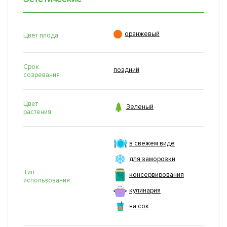

оранжевый
Цвет плода
Срок
поздний
созревания
Цвет

Зеленый
растения
в свежем виде
для заморозки
Тип
консервирования
использования
кулинария
на сок