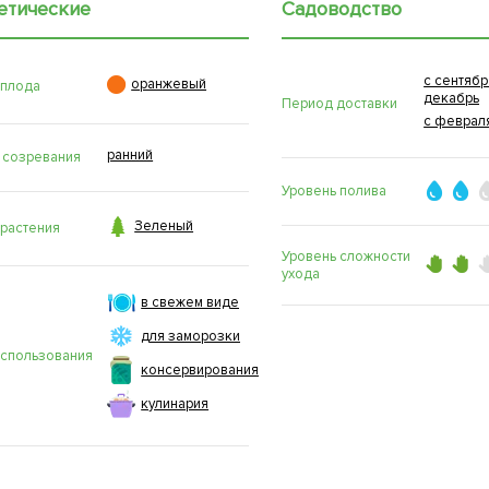
етические
Садоводство
с сентябр

оранжевый
 плода
декабрь
Период доставки
с феврал
ранний
 созревания
Уровень полива

Зеленый
 растения
Уровень сложности
ухода
в свежем виде
для заморозки
использования
консервирования
кулинария