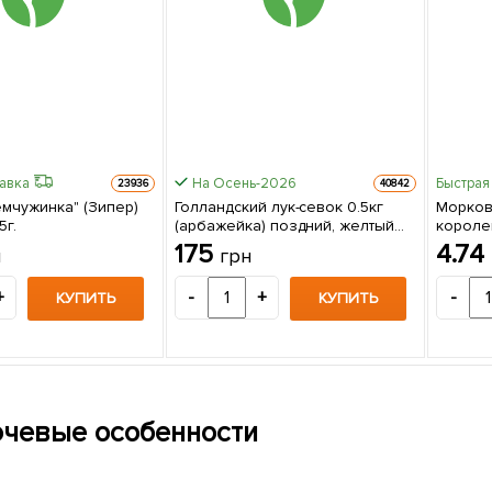
равка
На Осень-2026
Быстрая
23936
40842
мчужинка" (Зипер)
Голландский лук-севок 0.5кг
Морков
5г.
(арбажейка) поздний, желтый
короле
"Сеттон"
"Весна"
175
4.74
н
грн
+
-
+
-
КУПИТЬ
КУПИТЬ
чевые особенности