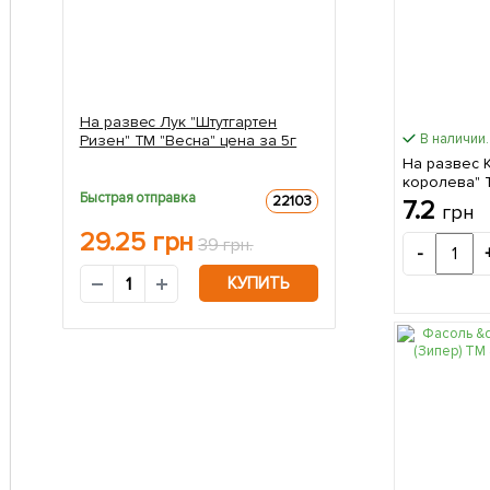
На развес Лук "Штутгартен
В наличии.
Ризен" ТМ "Весна" цена за 5г
На развес 
королева" 
Быстрая отправка
40г
22103
7.2
грн
29.25
грн
39 грн.
-
КУПИТЬ