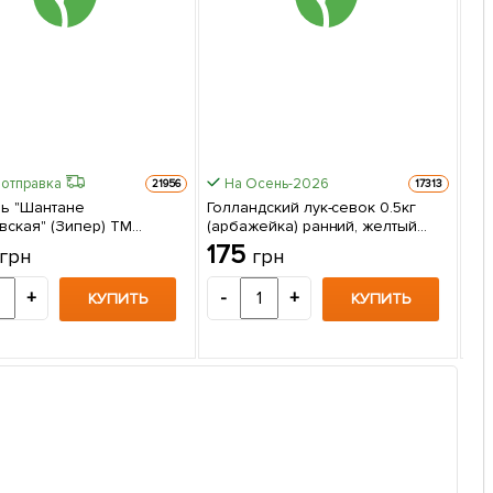
 отправка
На Осень-2026
21956
17313
ь "Шантане
Голландский лук-севок 0.5кг
Быс
вская" (Зипер) ТМ
(арбажейка) ранний, желтый
Том
 5г
"Шекспир"
175
грн
грн
"Аг
2
+
-
+
КУПИТЬ
КУПИТЬ
-