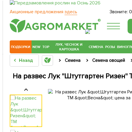
Акционные предложения
здесь
Звоните:
0
®
ЛУК, ЧЕСНОК И
ПОДБОРКИ
NEW
TOP
СЕМЕНА
РОЗЫ
ВИНОГР
КАРТОШКА
Назад
Семена
Семена овощей
На развес Лук "Штутгартен Ризен" Т