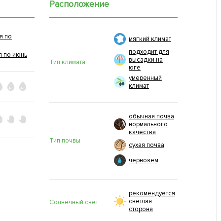
Расположение
я по
мягкий климат
подходит для
я по июнь
высадки на
Тип климата
юге
умеренный
климат
обычная почва
нормального
качества
Тип почвы
сухая почва
чернозем
рекомендуется
светлая
Солнечный свет
сторона