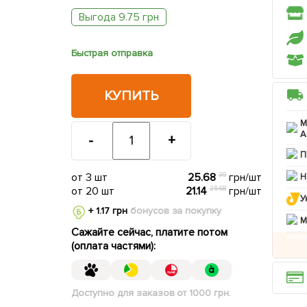
Выгода 9.75 грн
Быстрая отправка
КУПИТЬ
М
А
-
+
П
от 3 шт
25.68
39
грн/шт
Н
от 20 шт
21.14
25.68
грн/шт
У
+ 1.17 грн
бонусов за покупку
M
Сажайте сейчас, платите потом
(оплата частями):
Доступно для заказов от 1000 грн.