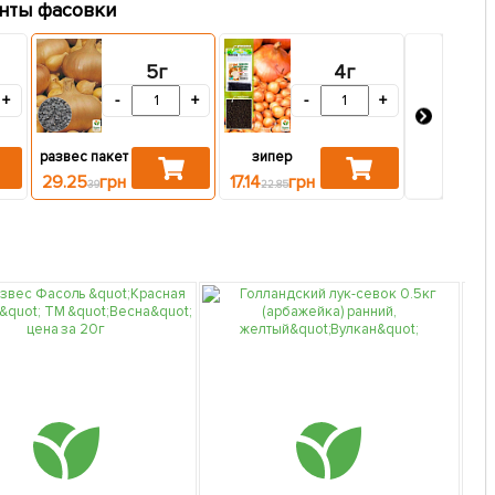
нты фасовки
5г
4г
+
-
+
-
+
развес пакет
зипер
1357 грн
29.25
грн
17.14
грн
39
22.85