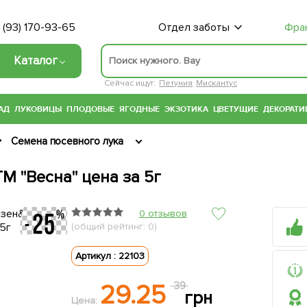
 (93) 170-93-65
Отдел заботы
Фра
Каталог
Сейчас ищут:
Петуния
Мискантус
АД
ЛУКОВИЦЫ
ПЛОДОВЫЕ
ЯГОДНЫЕ
ЭКЗОТИКА
ЦВЕТУЩИЕ
ДЕКОРАТИ
Семена посевного лука
М "Весна" цена за 5г
0 отзывов
(общий рейтинг: 0)
Артикул : 22103
29.25
39
грн
Цена: