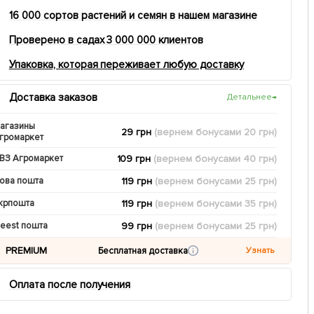
16 000 сортов растений и семян в нашем магазине
Проверено в садах 3 000 000 клиентов
Упаковка, которая переживает любую доставку
Доставка заказов
Детальнее
→
агазины
29 грн
(вернем
бонусами
20
грн)
громаркет
109 грн
(вернем
бонусами
40
грн)
ВЗ Агромаркет
119 грн
(вернем
бонусами
25
грн)
ова пошта
119 грн
(вернем
бонусами
35
грн)
крпошта
99 грн
(вернем
бонусами
25
грн)
eest пошта
PREMIUM
Бесплатная доставка
Узнать
Оплата после получения