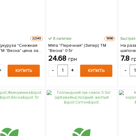
В наличии.
Быстрая
22343
19190
Кукуруза "Снежная
Мята "Перечная" (Зипер) ТМ
На раз
ТМ "Весна" цена за
"Весна" 0.5г
шапочк
20г
24.68
7.8
грн
г
+
-
+
-
КУПИТЬ
КУПИТЬ