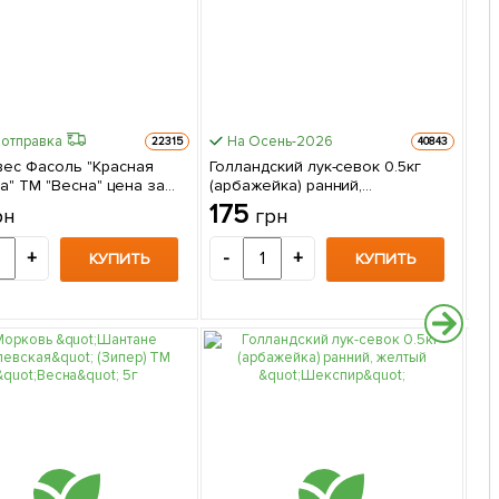
 отправка
На Осень-2026
22315
40843
вес Фасоль "Красная
Голландский лук-севок 0.5кг
Ас
а" ТМ "Весна" цена за
(арбажейка) ранний,
"Ве
желтый"Вулкан"
175
1
рн
грн
+
-
+
-
КУПИТЬ
КУПИТЬ