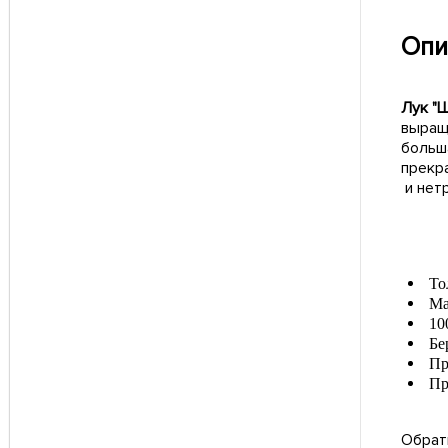
Опи
Лук "
выращ
больша
прекр
и нет
То
Ма
10
Бе
Пр
Пр
Обрат