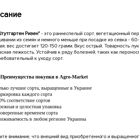
сание
Штутгартен Ризен"
- это раннеспелый сорт, вегетационный пе
ивании из семян и немного меньше при посадке из севка - 60
я, вес достигает 120-150 грамм. Вкус острый. Товарность лу
асная лежкость. Устойчив к ряду болезней, таких как пероно
ребовательный к уходу сорт.
Преимущества покупки в Agro-Market
лько лучшие сорта, выращенные в Украине
ркировка каждого сорта
0% соответствие сортов
режная и целостная упаковка
оверенные временем сорта
иживаемость в любом регионе Украины
ите внимание, что внешний вид приобретенного и выращенног