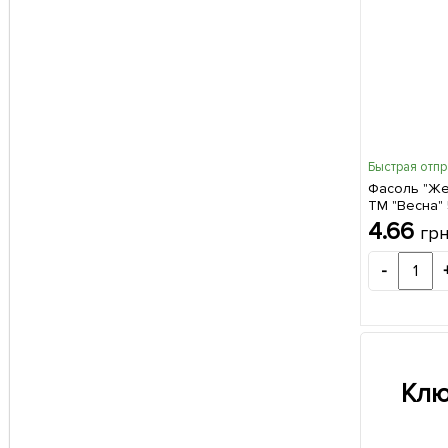
Быстрая отп
Фасоль "Же
ТМ "Весна" 
4.66
гр
-
Клю