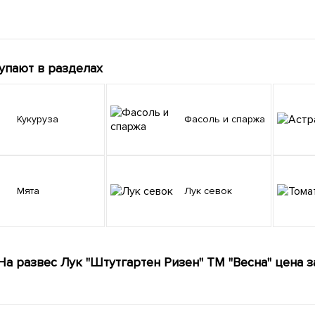
упают в разделах
Кукуруза
Фасоль и спаржа
Мята
Лук севок
На развес Лук "Штутгартен Ризен" ТМ "Весна" цена з