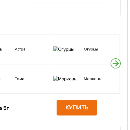
Астра
Огурцы
Томат
Морковь
КУПИТЬ
а 5г