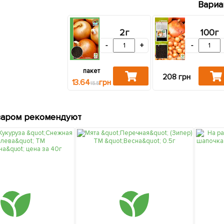
Вариа
2г
100г
-
+
-
пакет
208 грн
13.64
грн
15.5
варом рекомендуют