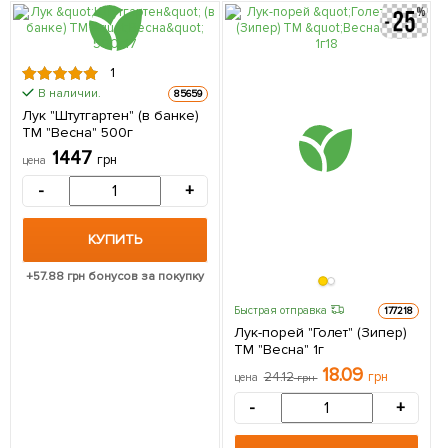
1
В наличии.
85659
Лук "Штутгартен" (в банке)
ТМ "Весна" 500г
1447
грн
цена
-
+
КУПИТЬ
+
57.88
грн бонусов за покупку
Быстрая отправка
177218
Лук-порей "Голет" (Зипер)
ТМ "Весна" 1г
18.09
24.12
грн
цена
грн
-
+