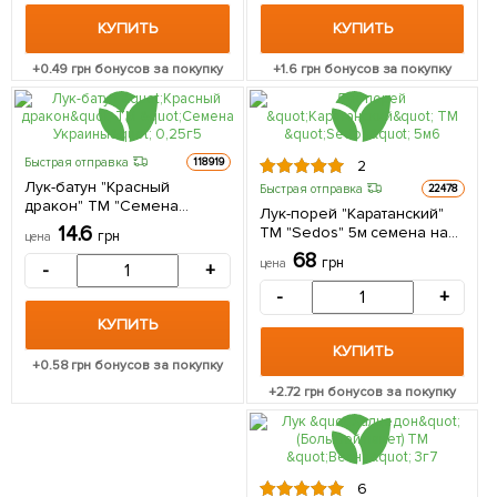
КУПИТЬ
КУПИТЬ
+
0.49
грн бонусов за покупку
+
1.6
грн бонусов за покупку
Быстрая отправка
118919
2
Лук-батун "Красный
Быстрая отправка
22478
дракон" ТМ "Семена
Лук-порей "Каратанский"
Украины" 0,25г
14.6
ТМ "Sedos" 5м семена на
грн
цена
ленте
68
грн
цена
-
+
-
+
КУПИТЬ
КУПИТЬ
+
0.58
грн бонусов за покупку
+
2.72
грн бонусов за покупку
6