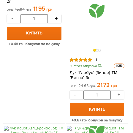
2г
11.95
15.94
грн
цена
грн
-
+
КУПИТЬ
+
0.48
грн бонусов за покупку
1
Быстрая отправка
11953
Лук "Глобус" (Зипер) ТМ
"Весна" 3г
21.72
24.68
грн
цена
грн
-
+
КУПИТЬ
+
0.87
грн бонусов за покупку