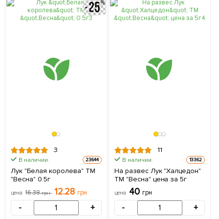
3
11
В наличии.
В наличии.
23644
13362
Лук "Белая королева" ТМ
На развес Лук "Халцедон"
"Весна" 0.5г
ТМ "Весна" цена за 5г
12.28
40
16.38
грн
грн
цена
грн
цена
-
+
-
+