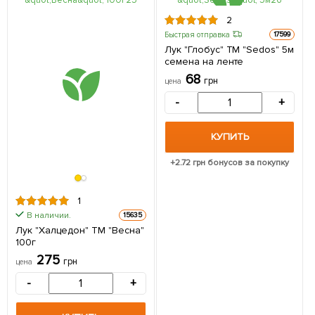
2
Быстрая отправка
17599
Лук "Глобус" ТМ "Sedos" 5м
семена на ленте
68
грн
цена
-
+
КУПИТЬ
+
2.72
грн бонусов за покупку
1
В наличии.
15635
Лук "Халцедон" ТМ "Весна"
100г
275
грн
цена
-
+