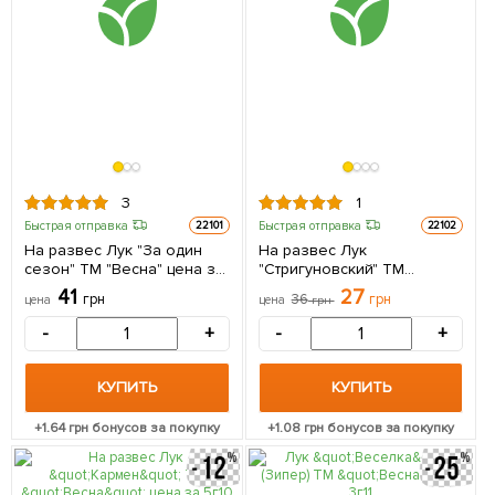
3
1
Быстрая отправка
Быстрая отправка
22101
22102
На развес Лук "За один
На развес Лук
сезон" ТМ "Весна" цена за
"Стригуновский" ТМ
5г
"Весна" цена за 5г
41
27
грн
36
грн
цена
цена
грн
-
+
-
+
КУПИТЬ
КУПИТЬ
+
1.64
грн бонусов за покупку
+
1.08
грн бонусов за покупку