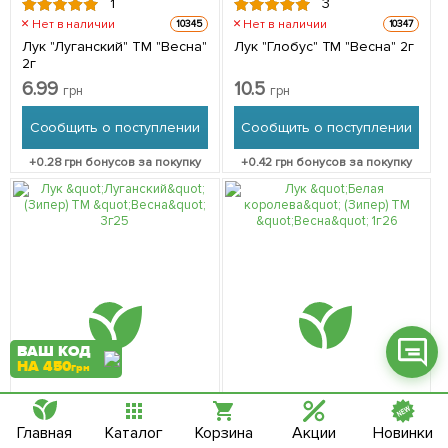
1
3
Нет в наличии
Нет в наличии
10345
10347
Лук "Луганский" ТМ "Весна"
Лук "Глобус" ТМ "Весна" 2г
2г
6.99
10.5
грн
грн
Фейсбук
Сообщить о поступлении
Сообщить о поступлении
Телеграм
+
0.28
грн бонусов за покупку
+
0.42
грн бонусов за покупку
Вайбер
Інстаграм
Онлайн чат
ВАШ КОД
НА 450
грн
Главная
Каталог
Корзина
Акции
Новинки