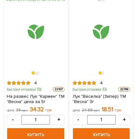
4
4
Быстрая отправка
Быстрая отправка
22107
22749
На развес Лук "Кармен" ТМ
Лук "Веселка" (Зипер) ТМ
"Весна" цена за 5г
"Весна" 3г
34.32
18.51
39
грн
24.68
грн
цена
грн
цена
грн
-
+
-
+
КУПИТЬ
КУПИТЬ