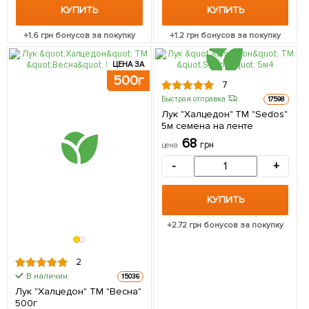
КУПИТЬ
КУПИТЬ
+
1.6
грн бонусов за покупку
+
1.2
грн бонусов за покупку
ЦЕНА ЗА
500г
7
Быстрая отправка
17598
Лук "Халцедон" ТМ "Sedos"
5м семена на ленте
68
грн
цена
-
+
КУПИТЬ
+
2.72
грн бонусов за покупку
2
В наличии.
15036
Лук "Халцедон" ТМ "Весна"
500г