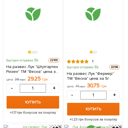
Быстрая отправка
22103
1
На развес Лук "Штутгартен
Быстрая отправка
22106
Ризен" ТМ "Весна" цена за
На развес Лук "Фермер"
5г
29.25
ТМ "Весна" цена за 5г
39
грн
цена
грн
30.75
41
грн
цена
грн
-
+
-
+
КУПИТЬ
КУПИТЬ
+
1.17
грн бонусов за покупку
+
1.23
грн бонусов за покупку