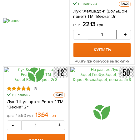
В наличии.
32626
Лук "Халцедон" (Большой
пакет) ТМ "Весна" 3г
22.13
грн
цена
-
+
КУПИТЬ
+
0.89
грн бонусов за покупку
5
В наличии.
10346
Лук "Штутгартен Ризен" ТМ
"Весна" 2г
13.64
15.50
грн
цена
грн
-
+