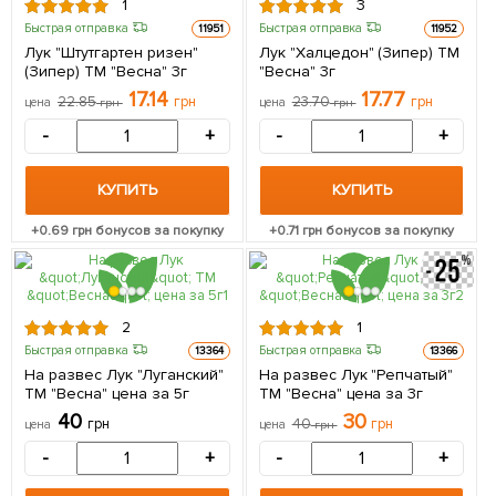
1
3
Быстрая отправка
Быстрая отправка
11951
11952
Лук "Штутгартен ризен"
Лук "Халцедон" (Зипер) ТМ
(Зипер) ТМ "Весна" 3г
"Весна" 3г
17.14
17.77
22.85
грн
23.70
грн
цена
грн
цена
грн
-
+
-
+
КУПИТЬ
КУПИТЬ
+
0.69
грн бонусов за покупку
+
0.71
грн бонусов за покупку
2
1
Быстрая отправка
Быстрая отправка
13364
13366
На развес Лук "Луганский"
На развес Лук "Репчатый"
ТМ "Весна" цена за 5г
ТМ "Весна" цена за 3г
40
30
грн
40
грн
цена
цена
грн
-
+
-
+