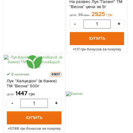
На развес Лук "Галант" ТМ
"Весна" цена за 5г
29.25
39
грн
цена
грн
-
+
КУПИТЬ
+
1.17
грн бонусов за покупку
В наличии.
85657
Лук "Халцедон" (в банке)
ТМ "Весна" 500г
1447
грн
цена
-
+
КУПИТЬ
+
57.88
грн бонусов за покупку