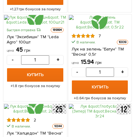
+
1.27
грн бонусов за покупку
Быстрая отправка
189994
7
Лук "Эксибишн" ТМ "Leda
Agro" 100шт
В наличии.
10339
45
Лук на зелень "Батун" ТМ
грн
цена
"Весна" 0,5г
-
+
15.94
грн
цена
-
+
КУПИТЬ
+
1.8
грн бонусов за покупку
КУПИТЬ
+
0.64
грн бонусов за покупку
2
В наличии.
10344
Лук "Халцедон" ТМ "Весна"