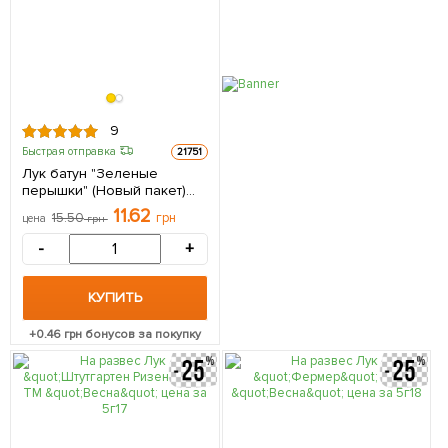
9
Быстрая отправка
21751
Лук батун "Зеленые
перышки" (Новый пакет)
ТМ "Весна" 0.5г
11.62
15.50
грн
цена
грн
-
+
КУПИТЬ
+
0.46
грн бонусов за покупку