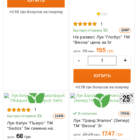
КУПИТЬ
+
0.55
грн бонусов за покупку
1
Быстрая отправка
22097
На развес Лук "Глобус" ТМ
"Весна" цена за 5г
19.5
39
грн
цена
грн
-
+
КУПИТЬ
+
0.78
грн бонусов за покупку
1
В наличии.
177316
Быстрая отправка
22479
Лук "Гранд Эталон" (Зипер)
Лук батун "Пьеро" ТМ
ТМ "Весна" 3г
"Sedos" 5м семена на
17.47
ленте
23.29
грн
цена
грн
68
грн
цена