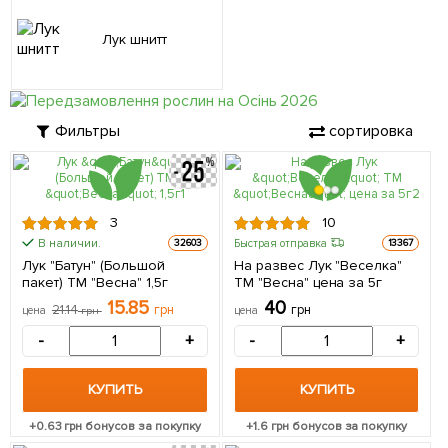
Лук шнитт
Фильтры
сортировка
3
10
В наличии.
Быстрая отправка
32603
13367
Лук "Батун" (Большой
На развес Лук "Веселка"
пакет) ТМ "Весна" 1,5г
ТМ "Весна" цена за 5г
15.85
40
21.14
грн
грн
цена
грн
цена
-
+
-
+
КУПИТЬ
КУПИТЬ
+
0.63
грн бонусов за покупку
+
1.6
грн бонусов за покупку