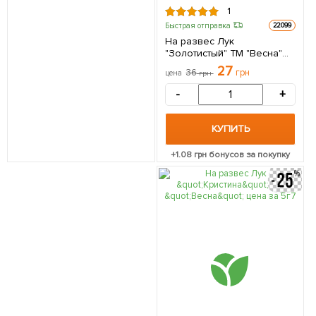
1
Быстрая отправка
22099
На развес Лук
"Золотистый" ТМ "Весна"
цена за 5г
27
36
грн
цена
грн
-
+
КУПИТЬ
+
1.08
грн бонусов за покупку