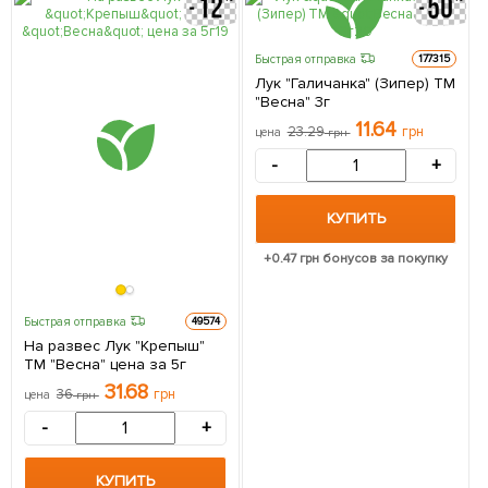
Быстрая отправка
177315
Лук "Галичанка" (Зипер) ТМ
"Весна" 3г
11.64
23.29
грн
цена
грн
-
+
КУПИТЬ
+
0.47
грн бонусов за покупку
Быстрая отправка
49574
На развес Лук "Крепыш"
ТМ "Весна" цена за 5г
31.68
36
грн
цена
грн
-
+
КУПИТЬ