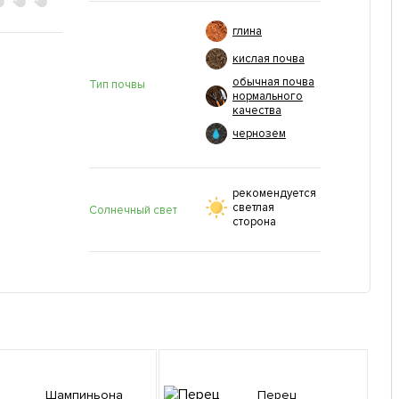
глина
кислая почва
обычная почва
Тип почвы
нормального
качества
чернозем
рекомендуется
светлая
Солнечный свет
сторона
Шампиньона
Перец