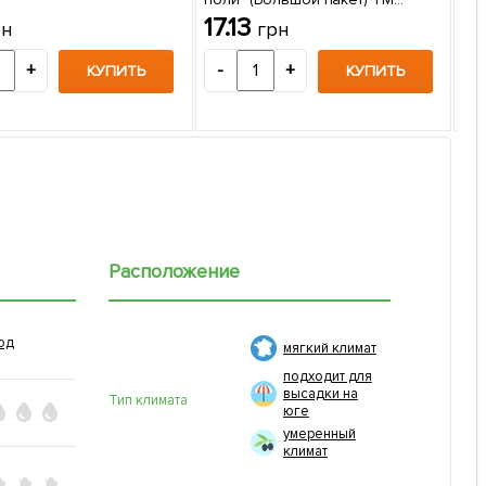
На
"Весна" 10г
17.13
рн
грн
"Ве
3
+
-
+
КУПИТЬ
КУПИТЬ
-
Расположение
од
мягкий климат
подходит для
высадки на
Тип климата
юге
умеренный
климат