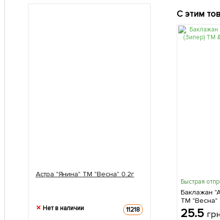
С этим то
Астра "Янина" ТМ "Весна" 0.2г
Быстрая отп
Баклажан "А
ТМ "Весна" 
Нет в наличии
11218
25.5
гр