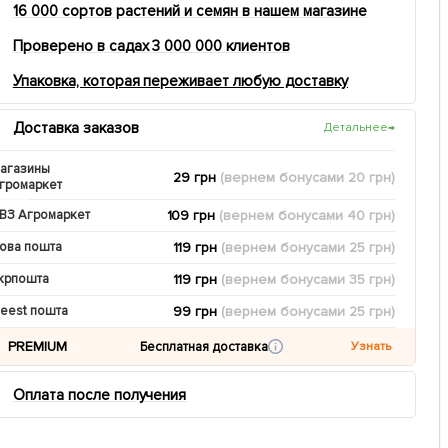
16 000 сортов растений и семян в нашем магазине
Проверено в садах 3 000 000 клиентов
Упаковка, которая переживает любую доставку
Доставка заказов
Детальнее
→
агазины
29 грн
(вернем
бонусами
20
грн)
громаркет
109 грн
(вернем
бонусами
40
грн)
ВЗ Агромаркет
119 грн
(вернем
бонусами
25
грн)
ова пошта
119 грн
(вернем
бонусами
35
грн)
крпошта
99 грн
(вернем
бонусами
25
грн)
eest пошта
PREMIUM
Бесплатная доставка
Узнать
Оплата после получения