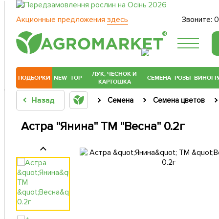
Акционные предложения
здесь
Звоните:
0
®
ЛУК, ЧЕСНОК И
ПОДБОРКИ
NEW
TOP
СЕМЕНА
РОЗЫ
ВИНОГР
КАРТОШКА
Назад
Семена
Семена цветов
Астра "Янина" ТМ "Весна" 0.2г