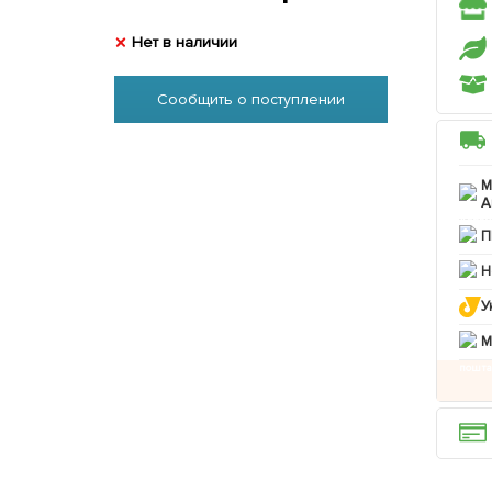
Нет в наличии
Сообщить о поступлении
М
А
П
Н
У
M