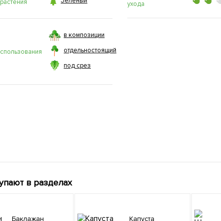

Зеленый
 растения
ухода
в композиции
отдельностоящий
использования
под срез
упают в разделах
Баклажан
Капуста