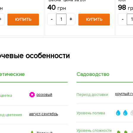
40
98
н
грн
г
+
-
+
-
КУПИТЬ
КУПИТЬ
чевые особенности
етические
Садоводство
круглый г

Период доставки
розовый
 цветка
Уровень полива
август-сентябрь
од цветения
Уровень сложности