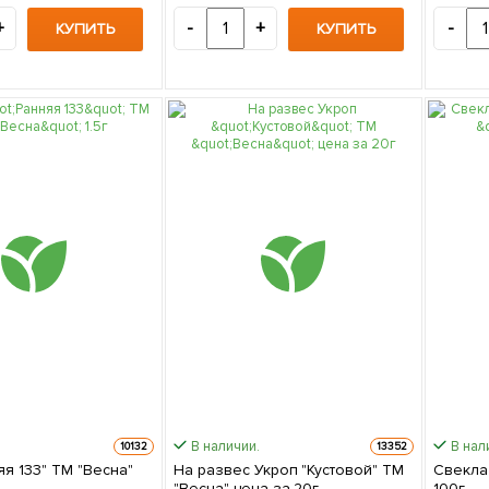
+
-
+
-
КУПИТЬ
КУПИТЬ
В наличии.
В нал
10132
13352
я 133" ТМ "Весна"
На развес Укроп "Кустовой" ТМ
Свекла
"Весна" цена за 20г
100г