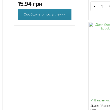
15.94
грн
-
Сообщить о поступлении
В наличии.
Дыня "Рання
1.5г