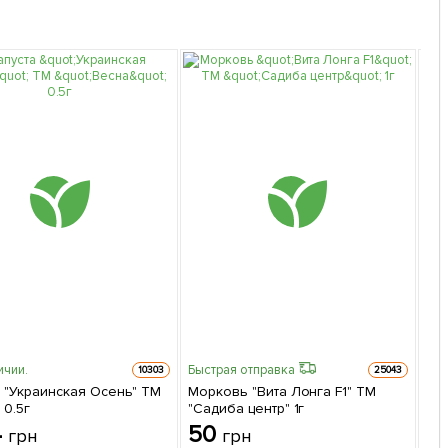
ичии.
Быстрая отправка
10303
25043
а "Украинская Осень" ТМ
Морковь "Вита Лонга F1" ТМ
Су
 0.5г
"Садиба центр" 1г
"Ш
бе
4
50
6
грн
грн