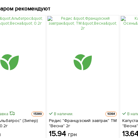
варом рекомендуют
равка
В наличии.
В нал
15389
10364
льбатрос" (Зипер)
Редис "Французский завтрак" ТМ
Капуст
0.2г
"Весна" 2г
"Весна"
15.94
13.6
н
грн