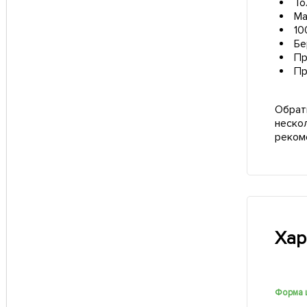
То
Ма
10
Бе
Пр
Пр
Обрат
неско
реком
Хар
Форма 