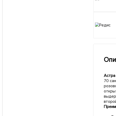
Опи
Астра 
70 са
розово
откры
выдер
второй
Преим