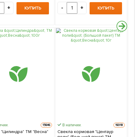
+
-
+
-
КУПИТЬ
КУПИТЬ
ичии.
В наличии.
15646
19318
 "Цилиндра" ТМ "Весна"
Свекла кормовая "Центаур
поли" (Большой пакет) ТМ