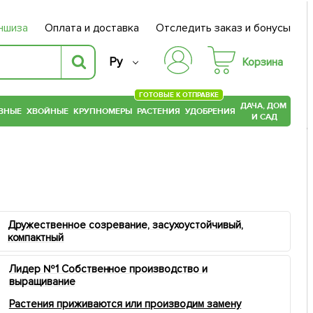
ншиза
Оплата и доставка
Отследить заказ и бонусы
Ру
Корзина
ГОТОВЫЕ К ОТПРАВКЕ
ДАЧА, ДОМ
ВНЫЕ
ХВОЙНЫЕ
КРУПНОМЕРЫ
РАСТЕНИЯ
УДОБРЕНИЯ
И САД
Дружественное созревание, засухоустойчивый,
компактный
Лидер №1 Собственное производство и
выращивание
Растения приживаются или производим замену