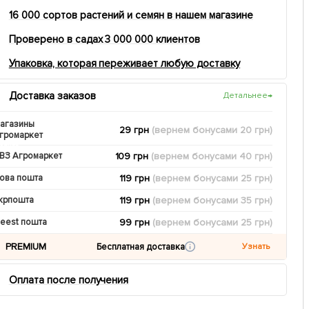
16 000 сортов растений и семян в нашем магазине
Проверено в садах 3 000 000 клиентов
Упаковка, которая переживает любую доставку
Доставка заказов
Детальнее
→
агазины
29 грн
(вернем
бонусами
20
грн)
громаркет
109 грн
(вернем
бонусами
40
грн)
ВЗ Агромаркет
119 грн
(вернем
бонусами
25
грн)
ова пошта
119 грн
(вернем
бонусами
35
грн)
крпошта
99 грн
(вернем
бонусами
25
грн)
eest пошта
PREMIUM
Бесплатная доставка
Узнать
Оплата после получения