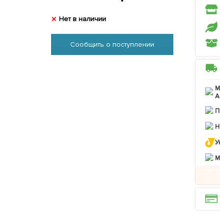
Нет в наличии
Сообщить о поступлении
М
А
П
Н
У
M