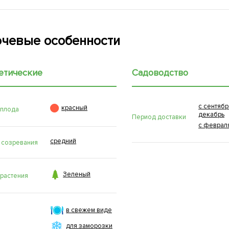
чевые особенности
етические
Садоводство
с сентябр

красный
 плода
декабрь
Период доставки
с феврал
средний
 созревания

Зеленый
 растения
в свежем виде
для заморозки