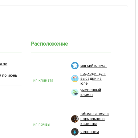
Расположение
я по
мягкий климат
подходит для
я по июнь
высадки на
Тип климата
юге
умеренный
климат
обычная почва
нормального
качества
Тип почвы
чернозем