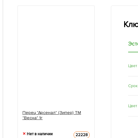
Клю
Эст
Цвет
Срок
Цвет
Перец "Арсенал" (Зипер) ТМ
"Весна" 1г
Нет в наличии
22228