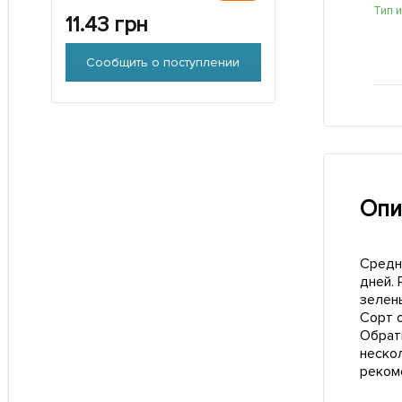
Тип 
11.43
грн
Сообщить о поступлении
Опи
Средн
дней.
зелены
Сорт 
Обрат
неско
реком