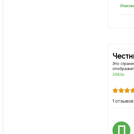
Упаков
Честн
Это стран
отображат
здесь
1 отзывов
П