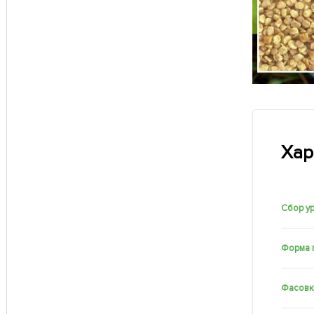
Хар
Сбор у
Форма 
Фасовк