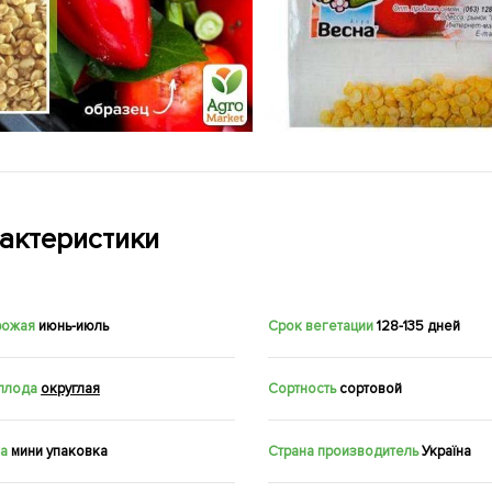
актеристики
рожая
июнь-июль
Срок вегетации
128-135 дней
плода
округлая
Сортность
сортовой
а
мини упаковка
Страна производитель
Україна