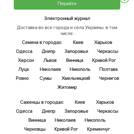
Перейти
Электронный журнал
Доставка во все города и села Украины, в том
числе:
Семена в городах:
Киев
Харьков
Одесса
Днепр
Запорожье
Черкассы
Херсон
Львов
Винница
Кривой Рог
Луцк
Николаев
Никополь
Полтава
Ровно
Сумы
Хмельницкий
Чернигов
Житомир
Саженцы в городах:
Киев
Харьков
Одесса
Днепр
Запорожье
Черкассы
Винница
Николаев
Никополь
Черновцы
Кривой Рог
Кременчуг