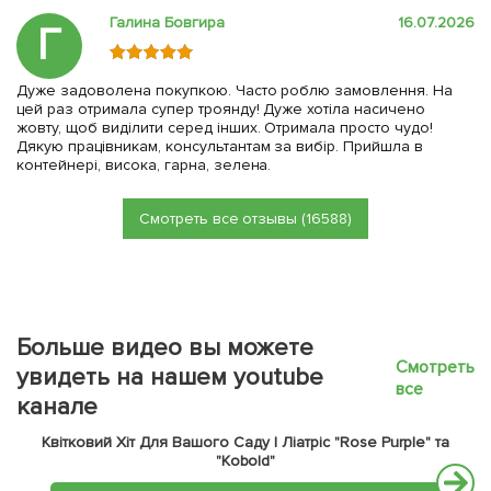
Галина Бовгира
16.07.2026
Г
Дуже задоволена покупкою. Часто роблю замовлення. На
цей раз отримала супер троянду! Дуже хотіла насичено
жовту, щоб виділити серед інших. Отримала просто чудо!
Дякую працівникам, консультантам за вибір. Прийшла в
контейнері, висока, гарна, зелена.
Смотреть все отзывы (16588)
Больше видео вы можете
Смотреть
увидеть на нашем youtube
все
канале
Квітковий Хіт Для Вашого Саду | Ліатріс "Rose Purple" та
"Kobold"