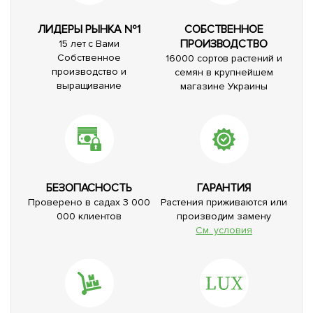
ЛИДЕРЫ РЫНКА №1
СОБСТВЕННОЕ
ПРОИЗВОДСТВО
15 лет с Вами
Собственное
16000 сортов растений и
производство и
семян в крупнейшем
выращивание
магазине Украины
БЕЗОПАСНОСТЬ
ГАРАНТИЯ
Проверено в садах 3 000
Растения приживаются или
000 клиентов
производим замену
См. условия