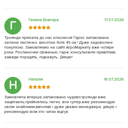
Галина Бовгира
17.07.2026
Г
Троянда приїхала до нас класнюча! Гарно запакована,
зелене листячко, висотою біля 45 см.! Дуже задоволені
покупкою. Замовляємо на сайті АгроМаркету вже чотири
роки. Рослиночки свіженькі, гарні, консультанти привітливі,
завжди порадять, підкажуть. Дякую!
Наталія
16.07.2026
Н
Замовляла вперше,запаковано чудово,троянди вже
зацвітають,прийнялись легко, все супер,вже рекомендую
своїм знайомим,ввічливі і дуже уважні менеджера, дякую і
рекомендую всім хто читає відгук