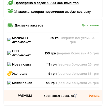
Проверено в садах 3 000 000 клиентов
Упаковка, которая переживает любую доставку
Доставка заказов
Детальнее
→
Магазины
29 грн
(вернем
бонусами
20
Агромаркет
грн)
ПВЗ
109 грн
(вернем
бонусами
40
грн)
Агромаркет
Нова пошта
119 грн
(вернем
бонусами
25
грн)
Укрпошта
119 грн
(вернем
бонусами
35
грн)
Meest пошта
99 грн
(вернем
бонусами
25
грн)
PREMIUM
Узнать
Бесплатная доставка