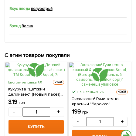
Вкус плода
полуострый
Бренд
Весна
С этим товаром покупали
Быстрая отправка
21744
Кукуруза "Детский
На Осень-2026
49965
деликатес" (Новый пакет)
Эксклюзив! Гуми темно-
ТМ "Весна" 7г
3.19
грн
красный "Барокко"
(Baroque) (премиальный
199
-
+
грн
самоопыляющийся сорт) 1
саженец в упаковке
-
+
КУПИТЬ