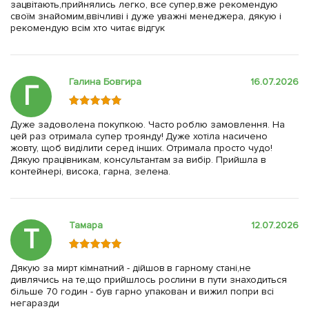
зацвітають,прийнялись легко, все супер,вже рекомендую
своїм знайомим,ввічливі і дуже уважні менеджера, дякую і
рекомендую всім хто читає відгук
Галина Бовгира
16.07.2026
Г
Дуже задоволена покупкою. Часто роблю замовлення. На
цей раз отримала супер троянду! Дуже хотіла насичено
жовту, щоб виділити серед інших. Отримала просто чудо!
Дякую працівникам, консультантам за вибір. Прийшла в
контейнері, висока, гарна, зелена.
Тамара
12.07.2026
Т
Дякую за мирт кімнатний - дійшов в гарному стані,не
дивлячись на те,що прийшлось рослини в пути знаходиться
більше 70 годин - був гарно упакован и вижил попри всі
негаразди