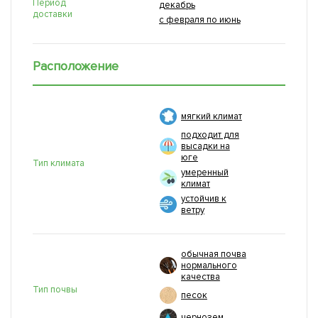
Период
декабрь
доставки
с февраля по июнь
Расположение
мягкий климат
подходит для
высадки на
юге
Тип климата
умеренный
климат
устойчив к
ветру
обычная почва
нормального
качества
Тип почвы
песок
чернозем