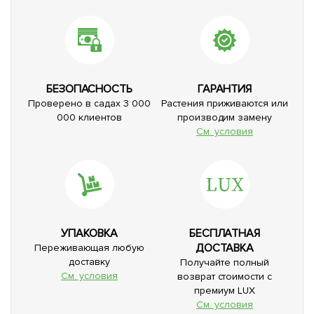
БЕЗОПАСНОСТЬ
ГАРАНТИЯ
Проверено в садах 3 000
Растения приживаются или
000 клиентов
производим замену
См. условия
УПАКОВКА
БЕСПЛАТНАЯ
ДОСТАВКА
Переживающая любую
доставку
Получайте полный
См. условия
возврат стоимости с
премиум LUX
См. условия