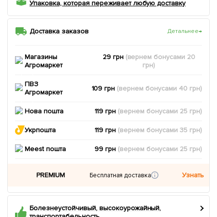
Упаковка, которая переживает любую доставку
Доставка заказов
Детальнее
→
Магазины
29 грн
(вернем
бонусами
20
Агромаркет
грн)
ПВЗ
109 грн
(вернем
бонусами
40
грн)
Агромаркет
Нова пошта
119 грн
(вернем
бонусами
25
грн)
Укрпошта
119 грн
(вернем
бонусами
35
грн)
Meest пошта
99 грн
(вернем
бонусами
25
грн)
PREMIUM
Узнать
Бесплатная доставка
Болезнеустойчивый, высокоурожайный,
транспортабельность