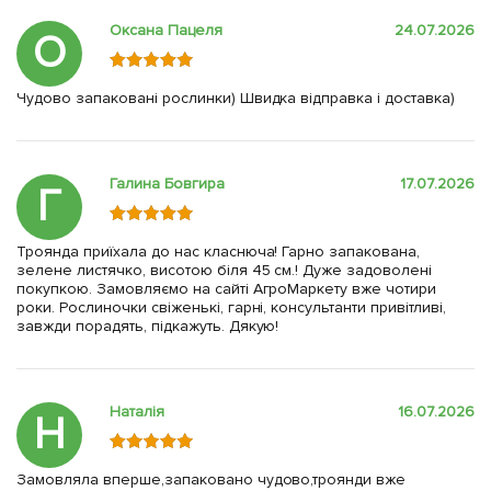
Оксана Пацеля
24.07.2026
О
Чудово запаковані рослинки) Швидка відправка і доставка)
Галина Бовгира
17.07.2026
Г
Троянда приїхала до нас класнюча! Гарно запакована,
зелене листячко, висотою біля 45 см.! Дуже задоволені
покупкою. Замовляємо на сайті АгроМаркету вже чотири
роки. Рослиночки свіженькі, гарні, консультанти привітливі,
завжди порадять, підкажуть. Дякую!
Наталія
16.07.2026
Н
Замовляла вперше,запаковано чудово,троянди вже