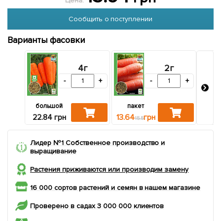
Цена:
Сообщить о поступлении
Варианты фасовки
4г
2г
-
+
-
+
большой
пакет
ба
22.84 грн
13.64
грн
63
15.5
Лидер №1 Собственное производство и
выращивание
Растения приживаются или производим замену
16 000 сортов растений и семян в нашем магазине
Проверено в садах 3 000 000 клиентов