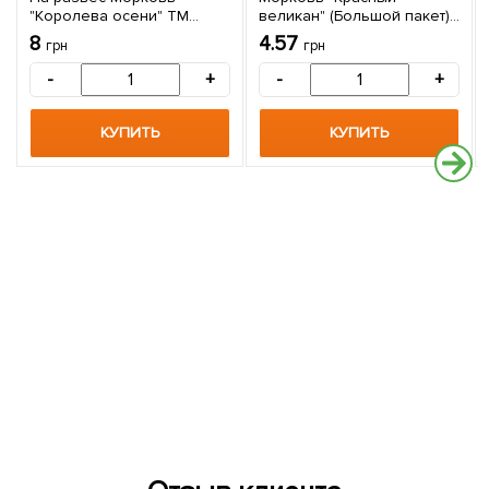
"Королева осени" ТМ
великан" (Большой пакет)
"Весна" цена за 10г
ТМ "Весна" 4г
8
4.57
грн
грн
-
+
-
+
КУПИТЬ
КУПИТЬ