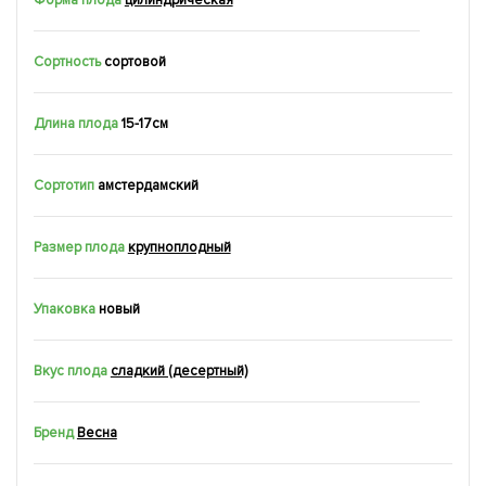
Форма плода
цилиндрическая
Сортность
сортовой
Длина плода
15-17см
Сортотип
амстердамский
Размер плода
крупноплодный
Упаковка
новый
Вкус плода
сладкий (десертный)
Бренд
Весна