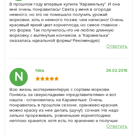
В прошлом году впервые купила "Карамельку". И она
мне очень понравилась! Света у меня в огороде
немного, но это не помешало получить урожай
морковки, хоть и немного позже, чем написано! Очень
красивый яркий цвет корнеплода, но самое главное -
это форма. Так получилось,что не люблю длинную
морковку с вытянутым кончиком, а "Карамелька"
оказалась идеальной формы! Рекомендую)
Ответить
Nika
26.02.2016
N
Всю жизнь экспериментирую с сортами моркови.
Гоняюсь за сверхсладкими «представителями» и вот
нашла - остановилась на Карамельке. Очень
понравилась в прошлом сезоне, оранжево-красная,
можно краску из нее делать (шучу!), сочная. Не надо
сильно прореживать, ровненькие корнеплодики,
неплохо хранится, хотя есть по хранению и получше.
Ответить