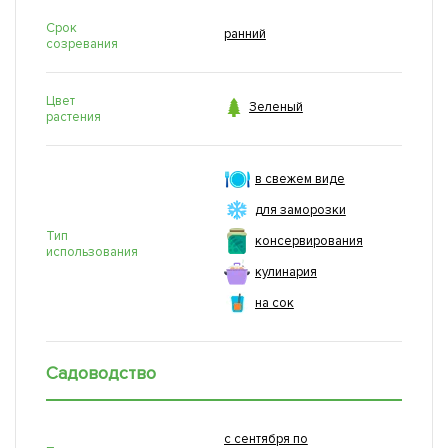
Срок
ранний
созревания
Цвет

Зеленый
растения
в свежем виде
для заморозки
Тип
консервирования
использования
кулинария
на сок
Садоводство
с сентября по