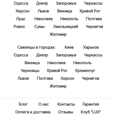
Одесса
Днепр
Запорожье
Черкассы
Херсон
Львов
Винница
Кривой Рог
Луцк
Николаев
Никополь
Полтава
Ровно
Сумы
Хмельницкий
Чернигов
Житомир
Саженцы в городах:
Киев
Харьков
Одесса
Днепр
Запорожье
Черкассы
Винница
Николаев
Никополь
Черновцы
Кривой Рог
Кременчуг
Львов
Полтава
Херсон
Чернигов
Житомир
Блог
О нас
Контакты
Гарантия
Оплата и доставка
Отзывы
Клуб "LUX"