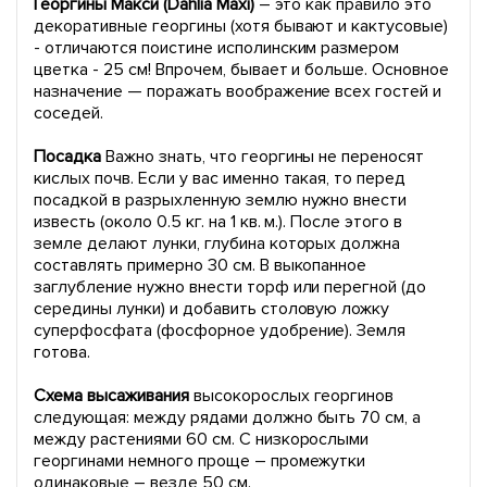
Георгины Макси (Dahlia Maxi)
– это как правило это
декоративные георгины (хотя бывают и кактусовые)
- отличаются поистине исполинским размером
цветка - 25 см! Впрочем, бывает и больше. Основное
назначение — поражать воображение всех гостей и
соседей.
Посадка
Важно знать, что георгины не переносят
кислых почв. Если у вас именно такая, то перед
посадкой в разрыхленную землю нужно внести
известь (около 0.5 кг. на 1 кв. м.). После этого в
земле делают лунки, глубина которых должна
составлять примерно 30 см. В выкопанное
заглубление нужно внести торф или перегной (до
середины лунки) и добавить столовую ложку
суперфосфата (фосфорное удобрение). Земля
готова.
Схема высаживания
высокорослых георгинов
следующая: между рядами должно быть 70 см, а
между растениями 60 см. С низкорослыми
георгинами немного проще – промежутки
одинаковые – везде 50 см.