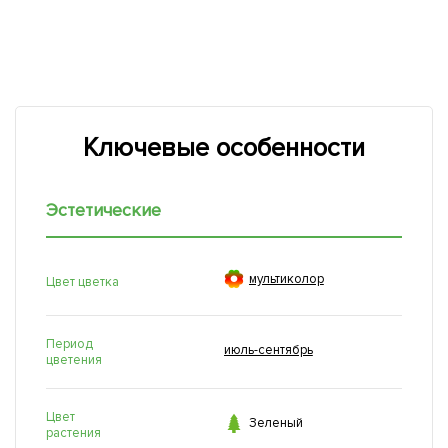
Ключевые особенности
Эстетические

мультиколор
Цвет цветка
Период
июль-сентябрь
цветения
Цвет

Зеленый
растения