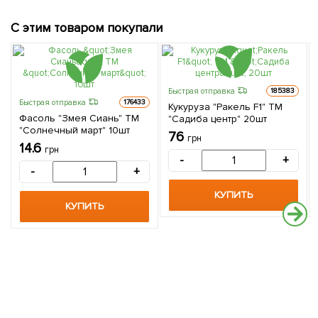
С этим товаром покупали
Быстрая отправка
185383
Быстрая отправка
176433
Кукуруза "Ракель F1" ТМ
Фасоль "Змея Сиань" ТМ
"Садиба центр" 20шт
"Солнечный март" 10шт
76
грн
14.6
грн
-
+
-
+
КУПИТЬ
КУПИТЬ