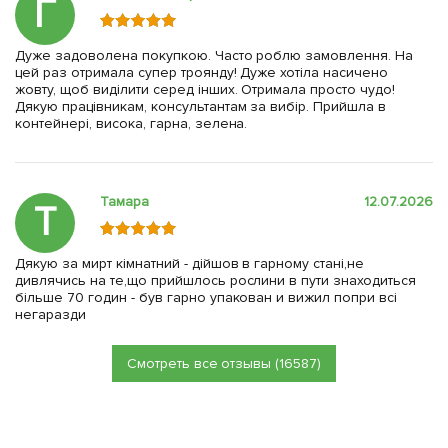
Г
Дуже задоволена покупкою. Часто роблю замовлення. На
цей раз отримала супер троянду! Дуже хотіла насичено
жовту, щоб виділити серед інших. Отримала просто чудо!
Дякую працівникам, консультантам за вибір. Прийшла в
контейнері, висока, гарна, зелена.
Тамара
12.07.2026
Т
Дякую за мирт кімнатний - дійшов в гарному стані,не
дивлячись на те,що прийшлось рослини в пути знаходиться
більше 70 годин - був гарно упакован и вижил попри всі
негаразди
Смотреть все отзывы (16587)