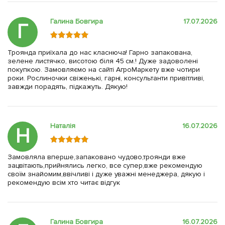
Галина Бовгира
17.07.2026
Г
Троянда приїхала до нас класнюча! Гарно запакована,
зелене листячко, висотою біля 45 см.! Дуже задоволені
покупкою. Замовляємо на сайті АгроМаркету вже чотири
роки. Рослиночки свіженькі, гарні, консультанти привітливі,
завжди порадять, підкажуть. Дякую!
Наталія
16.07.2026
Н
Замовляла вперше,запаковано чудово,троянди вже
зацвітають,прийнялись легко, все супер,вже рекомендую
своїм знайомим,ввічливі і дуже уважні менеджера, дякую і
рекомендую всім хто читає відгук
Галина Бовгира
16.07.2026