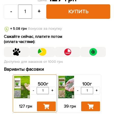
Цена:
-
+
КУПИТЬ
+ 5.08 грн
бонусов за покупку
Сажайте сейчас, платите потом
(оплата частями):
Доступно для заказов от 1000 грн.
Варианты фасовки
500г
100г
-
+
-
+
127 грн
39 грн