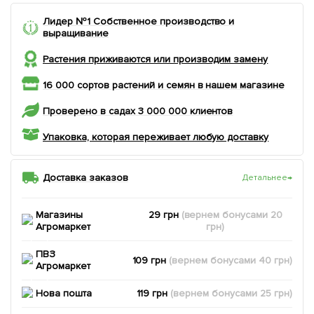
Лидер №1 Собственное производство и
выращивание
Растения приживаются или производим замену
16 000 сортов растений и семян в нашем магазине
Проверено в садах 3 000 000 клиентов
Упаковка, которая переживает любую доставку
Доставка заказов
Детальнее
→
Магазины
29 грн
(вернем
бонусами
20
Агромаркет
грн)
ПВЗ
109 грн
(вернем
бонусами
40
грн)
Агромаркет
Нова пошта
119 грн
(вернем
бонусами
25
грн)