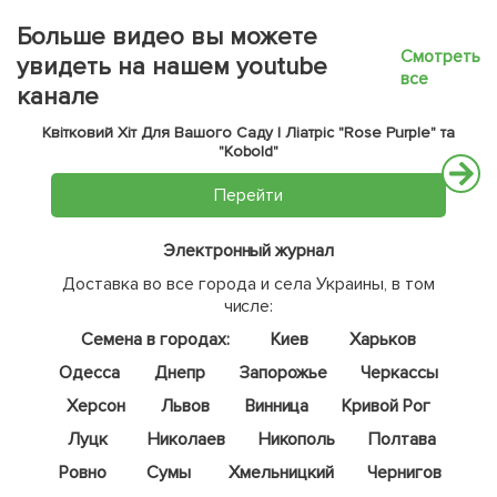
Больше видео вы можете
Смотреть
увидеть на нашем youtube
все
канале
Квітковий Хіт Для Вашого Саду | Ліатріс "Rose Purple" та
"Kobold"
Перейти
Электронный журнал
Доставка во все города и села Украины, в том
числе:
Семена в городах:
Киев
Харьков
Одесса
Днепр
Запорожье
Черкассы
Херсон
Львов
Винница
Кривой Рог
Луцк
Николаев
Никополь
Полтава
Ровно
Сумы
Хмельницкий
Чернигов