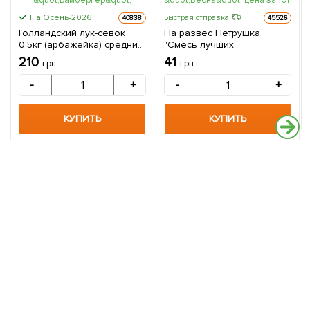
На Осень-2026
Быстрая отправка
40838
45526
Голландский лук-севок
На развес Петрушка
0.5кг (арбажейка) средний,
"Смесь лучших
удлиненный, золотистый
популярных сортов" ТМ
210
41
грн
грн
"Бамбергер"
"Весна" цена за 10г
-
+
-
+
КУПИТЬ
КУПИТЬ