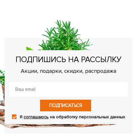
П
Об
га
ПОДПИШИСЬ НА РАССЫЛКУ
Акции, подарки, скидки, распродажа
ПОДПИСАТЬСЯ
Я
соглашаюсь
на обработку персональных данных