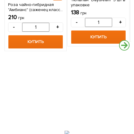
Роза чайно-гибридная
упаковке
"Амбианс" (саженец класса
138
грн
АА+) высший сорт 1 шт в
210
грн
упаковке
-
+
-
+
КУПИТЬ
КУПИТЬ