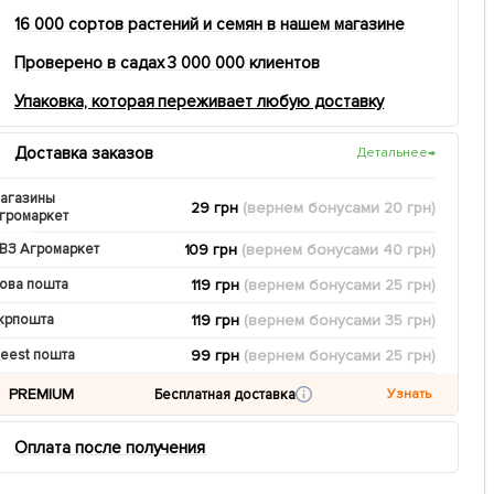
16 000 сортов растений и семян в нашем магазине
Проверено в садах 3 000 000 клиентов
Упаковка, которая переживает любую доставку
Доставка заказов
Детальнее
→
агазины
29 грн
(вернем
бонусами
20
грн)
громаркет
109 грн
(вернем
бонусами
40
грн)
ВЗ Агромаркет
119 грн
(вернем
бонусами
25
грн)
ова пошта
119 грн
(вернем
бонусами
35
грн)
крпошта
99 грн
(вернем
бонусами
25
грн)
eest пошта
PREMIUM
Бесплатная доставка
Узнать
Оплата после получения