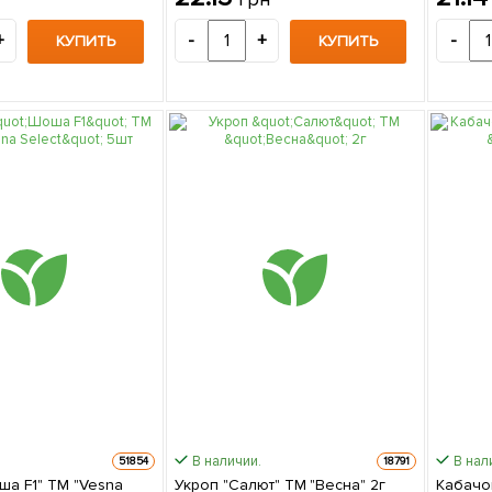
+
-
+
-
КУПИТЬ
КУПИТЬ
В наличии.
В нал
51854
18791
ша F1" ТМ "Vesna
Укроп "Салют" ТМ "Весна" 2г
Кабачок