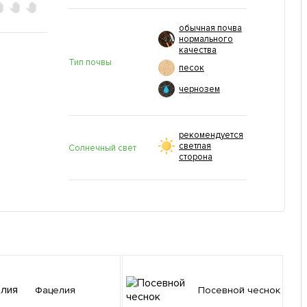
обычная почва
нормального
качества
Тип почвы
песок
чернозем
рекомендуется
светлая
Солнечный свет
сторона
Фацелия
Посевной чеснок