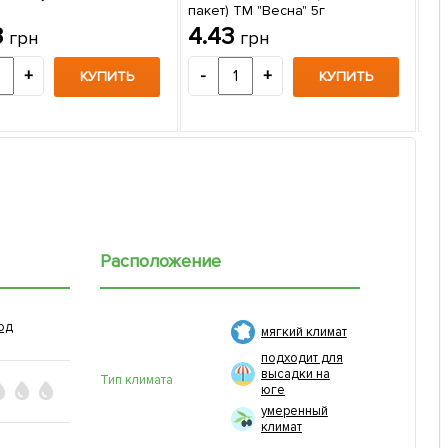
пакет) ТМ "Весна" 5г
На
3
4.43
грн
грн
гиг
4
+
-
+
КУПИТЬ
КУПИТЬ
-
Расположение
од
мягкий климат
подходит для
высадки на
Тип климата
юге
умеренный
климат