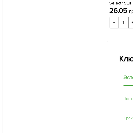
Select" 5шт
26.05
г
-
Клю
Эст
Цвет
Срок