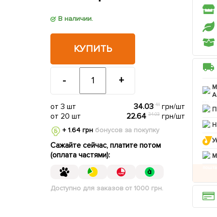
В наличии.
КУПИТЬ
-
+
М
А
от 3 шт
34.03
41
грн/шт
П
от 20 шт
22.64
34.03
грн/шт
Н
+ 1.64 грн
бонусов за покупку
У
Сажайте сейчас, платите потом
(оплата частями):
M
Доступно для заказов от 1000 грн.