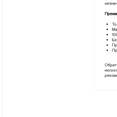
незна
Преим
То
Ма
10
Бе
Пр
Пр
Обрат
неско
реком