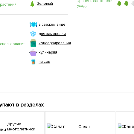
Уровень сложности

Зеленый
 растения
ухода
в свежем виде
для заморозки
консервирования
использования
кулинария
на сок
упают в разделах
Другие
Салат
многолетники