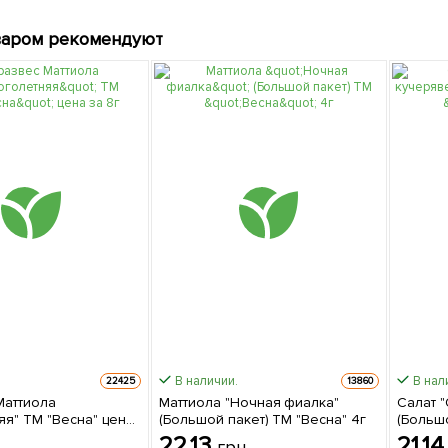
варом рекомендуют
В наличии.
В нал
22425
13860
Маттиола
Маттиола "Ночная фиалка"
Салат 
яя" ТМ "Весна" цена
(Большой пакет) ТМ "Весна" 4г
(Большо
22.13
21.1
грн