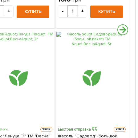
+
-
+
-
КУПИТЬ
КУПИТЬ
ичии.
Быстрая отправка
18682
23631
 "Ленуца F1" ТМ "Весна"
Фасоль "Садовод" (Большой
Быс