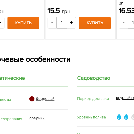
2г
15.5
16.5
рн
грн
+
-
+
-
КУПИТЬ
КУПИТЬ
чевые особенности
етические
Садоводство
круглый г

Период доставки
бордовый
 плода
Уровень полива
средний
 созревания