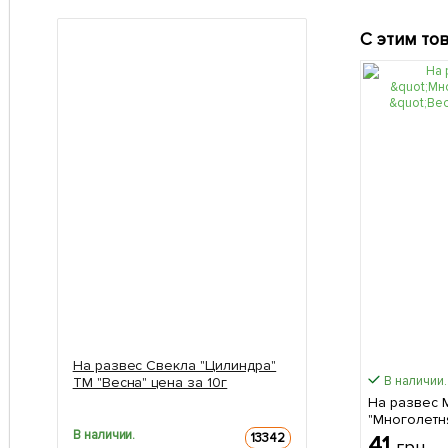
С этим то
На развес Свекла "Цилиндра"
В наличии.
ТМ "Весна" цена за 10г
На развес 
"Многолетн
В наличии.
за 8г
13342
41
грн