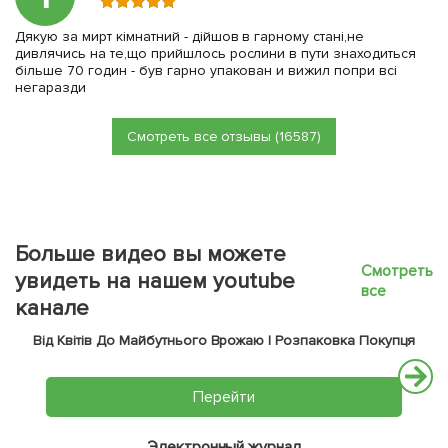
Дякую за мирт кімнатний - дійшов в гарному стані,не
дивлячись на те,що прийшлось рослини в пути знаходиться
більше 70 годин - був гарно упакован и вижил попри всі
негаразди
Смотреть все отзывы (16587)
Больше видео вы можете
Смотреть
увидеть на нашем youtube
все
канале
Від Квітів До Майбутнього Врожаю | Розпаковка Покупця
Перейти
Электронный журнал