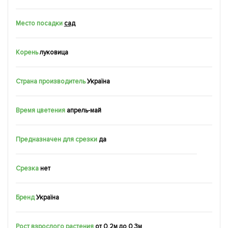
Место посадки
сад
Корень
луковица
Страна производитель
Україна
Время цветения
апрель-май
Предназначен для срезки
да
Срезка
нет
Бренд
Україна
Рост взрослого растения
от 0.2м до 0.3м