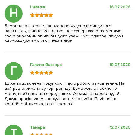
Наталія
16.07.2026
Н
Замовляла вперше,запаковано чудово,троянди вже
зацвітають,прийнялись легко, все супер,вже рекомендую
своїм знайомим,ввічливі і дуже уважні менеджера, дякую і
рекомендую всім хто читає відгук
Галина Бовгира
16.07.2026
Г
Дуже задоволена покупкою. Часто роблю замовлення. На
цей раз отримала супер троянду! Дуже хотіла насичено
жовту, щоб виділити серед інших. Отримала просто чудо!
Дякую працівникам, консультантам за вибір. Прийшла в
контейнері, висока, гарна, зелена.
Тамара
12.07.2026
Т