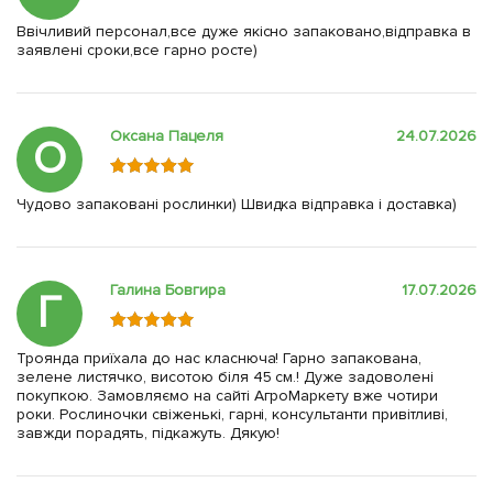
Ввічливий персонал,все дуже якісно запаковано,відправка в
заявлені сроки,все гарно росте)
Оксана Пацеля
24.07.2026
О
Чудово запаковані рослинки) Швидка відправка і доставка)
Галина Бовгира
17.07.2026
Г
Троянда приїхала до нас класнюча! Гарно запакована,
зелене листячко, висотою біля 45 см.! Дуже задоволені
покупкою. Замовляємо на сайті АгроМаркету вже чотири
роки. Рослиночки свіженькі, гарні, консультанти привітливі,
завжди порадять, підкажуть. Дякую!