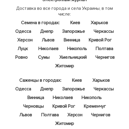
Доставка во все города и села Украины, в том
числе:
Семена в городах:
Киев
Харьков
Одесса
Днепр
Запорожье
Черкассы
Херсон
Львов
Винница
Кривой Рог
Луцк
Николаев
Никополь
Полтава
Ровно
Сумы
Хмельницкий
Чернигов
Житомир
Саженцы в городах:
Киев
Харьков
Одесса
Днепр
Запорожье
Черкассы
Винница
Николаев
Никополь
Черновцы
Кривой Рог
Кременчуг
Львов
Полтава
Херсон
Чернигов
Житомир