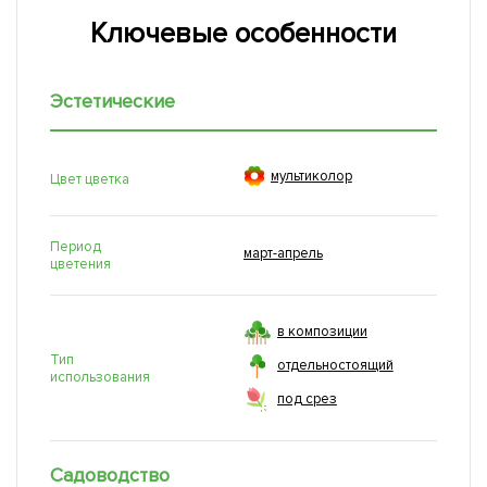
Ключевые особенности
Эстетические

мультиколор
Цвет цветка
Период
март-апрель
цветения
в композиции
Тип
отдельностоящий
использования
под срез
Садоводство