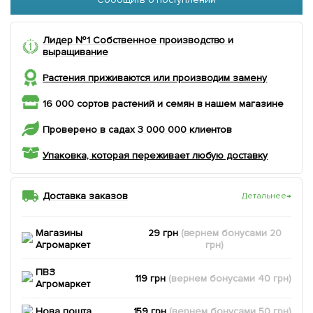
Лидер №1 Собственное производство и
выращивание
Растения приживаются или производим замену
16 000 сортов растений и семян в нашем магазине
Проверено в садах 3 000 000 клиентов
Упаковка, которая переживает любую доставку
Доставка заказов
Детальнее
→
Магазины
29 грн
(вернем
бонусами
20
Агромаркет
грн)
ПВЗ
119 грн
(вернем
бонусами
40
грн)
Агромаркет
Нова пошта
159 грн
(вернем
бонусами
50
грн)