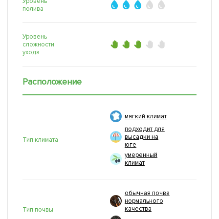
Уровень
полива
Уровень
сложности
ухода
Расположение
мягкий климат
подходит для
высадки на
Тип климата
юге
умеренный
климат
обычная почва
нормального
качества
Тип почвы