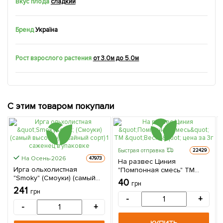
Вкус плода
сладкий
Бренд
Україна
Рост взрослого растения
от 3.0м до 5.0м
С этим товаром покупали
Быстрая отправка
22429
На Осень-2026
47973
На развес Циния
Ирга ольхолистная
"Помпонная смесь" ТМ
"Smoky" (Смоуки) (самый
"Весна" цена за 3г
40
грн
высокоурожайный сорт) 1
241
грн
саженец в упаковке
-
+
-
+