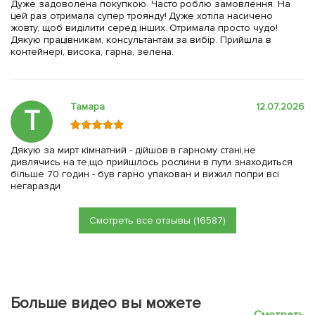
Дуже задоволена покупкою. Часто роблю замовлення. На
цей раз отримала супер троянду! Дуже хотіла насичено
жовту, щоб виділити серед інших. Отримала просто чудо!
Дякую працівникам, консультантам за вибір. Прийшла в
контейнері, висока, гарна, зелена.
Тамара
12.07.2026
Т
Дякую за мирт кімнатний - дійшов в гарному стані,не
дивлячись на те,що прийшлось рослини в пути знаходиться
більше 70 годин - був гарно упакован и вижил попри всі
негаразди
Смотреть все отзывы (16587)
Больше видео вы можете