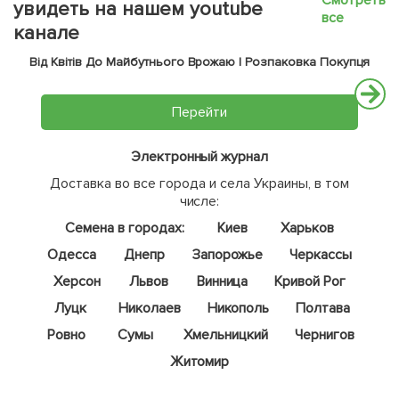
Смотреть
увидеть на нашем youtube
все
канале
Від Квітів До Майбутнього Врожаю | Розпаковка Покупця
Перейти
Электронный журнал
Доставка во все города и села Украины, в том
числе:
Семена в городах:
Киев
Харьков
Одесса
Днепр
Запорожье
Черкассы
Херсон
Львов
Винница
Кривой Рог
Луцк
Николаев
Никополь
Полтава
Ровно
Сумы
Хмельницкий
Чернигов
Житомир