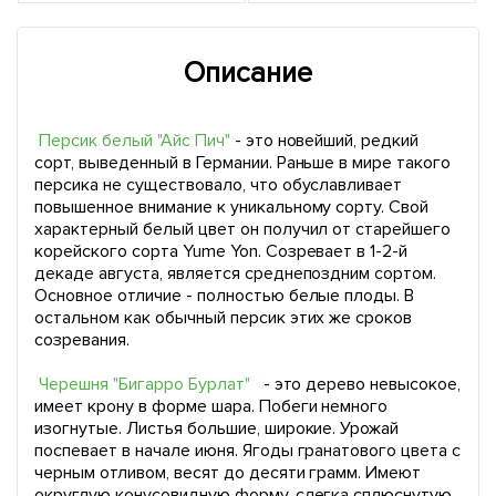
Описание
Персик белый "Айс Пич"
- это новейший, редкий
сорт, выведенный в Германии. Раньше в мире такого
персика не существовало, что обуславливает
повышенное внимание к уникальному сорту. Свой
характерный белый цвет он получил от старейшего
корейского сорта Yume Yon. Созревает в 1-2-й
декаде августа, является среднепоздним сортом.
Основное отличие - полностью белые плоды. В
остальном как обычный персик этих же сроков
созревания.
Черешня "Бигарро Бурлат"
- это дерево невысокое,
имеет крону в форме шара. Побеги немного
изогнутые. Листья большие, широкие. Урожай
поспевает в начале июня. Ягоды гранатового цвета с
черным отливом, весят до десяти грамм. Имеют
округлую конусовидную форму, слегка сплюснутую.