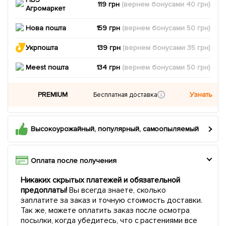
119 грн
(вернем
бонусами
40
грн)
Агромаркет
Нова пошта
159 грн
(вернем
бонусами
50
грн)
Укрпошта
139 грн
(вернем
бонусами
35
грн)
Meest пошта
134 грн
(вернем
бонусами
50
грн)
PREMIUM
Узнать
Бесплатная доставка
Высокоурожайный, популярный, самоопыляемый
Оплата после получения
Никаких скрытых платежей и обязательной
предоплаты!
Вы всегда знаете, сколько
заплатите за заказ и точную стоимость доставки.
Так же, можете оплатить заказ после осмотра
посылки, когда убедитесь, что с растениями все