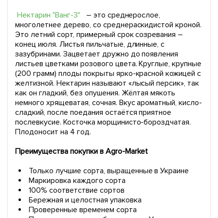
Нектарин "Ванг-3"
– это среднерослое,
многолетнее дерево, со среднераскидистой кроной.
Это летний сорт, примерный срок созревания –
конец июля. Листья пильчатые, длинные, с
зазубринами. Зацветает дружно до появления
листьев цветками розового цвета. Круглые, крупные
(200 грамм) плоды покрыты ярко-красной кожицей с
желтизной. Нектарин называют «лысый персик», так
как он гладкий, без опушения. Жёлтая мякоть
немного хрящеватая, сочная. Вкус ароматный, кисло-
сладкий, после поедания остаётся приятное
послевкусие. Косточка морщинисто-бороздчатая.
Плодоносит на 4 год.
Преимущества покупки в Agro-Market
Только лучшие сорта, выращенные в Украине
Маркировка каждого сорта
100% соответствие сортов
Бережная и целостная упаковка
Проверенные временем сорта