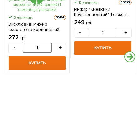
В наличии.
35895
Инжир "Киевский
Крупноплодный" 1 саженец
В наличии.
50404
в упаковке
249
грн
Эксклюзив! Инжир
фиолетово-коричневый
-
+
"Чикаго Харди" (Chicago
272
грн
Hardy) (премиальный,
морозостойкий, ранний) 1
-
+
КУПИТЬ
саженец в упаковке
КУПИТЬ