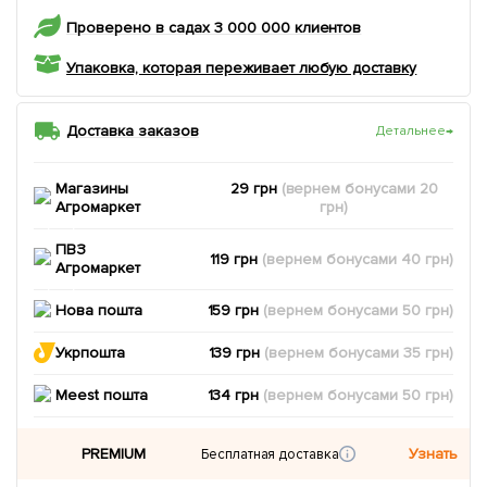
Проверено в садах 3 000 000 клиентов
Упаковка, которая переживает любую доставку
Доставка заказов
Детальнее
→
Магазины
29 грн
(вернем
бонусами
20
Агромаркет
грн)
ПВЗ
119 грн
(вернем
бонусами
40
грн)
Агромаркет
Нова пошта
159 грн
(вернем
бонусами
50
грн)
Укрпошта
139 грн
(вернем
бонусами
35
грн)
Meest пошта
134 грн
(вернем
бонусами
50
грн)
PREMIUM
Узнать
Бесплатная доставка