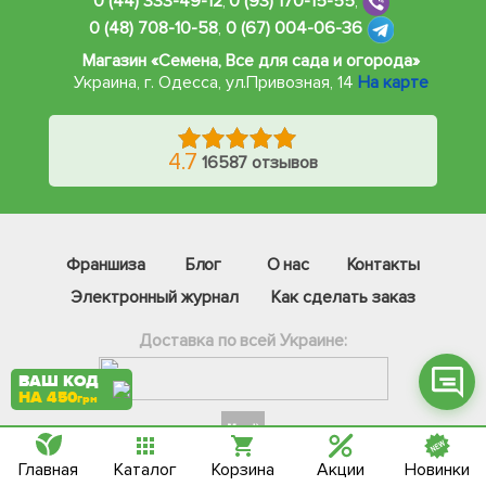
0 (44) 333-49-12
,
0 (93) 170-15-55
,
0 (48) 708-10-58
,
0 (67) 004-06-36
Магазин «Семена, Все для сада и огорода»
Украина, г. Одесса
,
ул.Привозная, 14
На карте
Фейсбук
4.7
16587 отзывов
Телеграм
Вайбер
Інстаграм
Франшиза
Блог
О нас
Контакты
Онлайн чат
Электронный журнал
Как сделать заказ
Доставка по всей Украине:
ВАШ КОД
НА 450
грн
Главная
Каталог
Корзина
Акции
Новинки