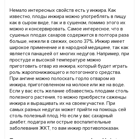
Немало интересных свойств есть у инжира. Как
известно, плоды инжира можно употреблять в пищу
как в сыром виде, так и в сушеном, помимо этого их
можно и консервировать. Самое интересное, что в
сушеных плодах сахаров содержится в полтора раза
больше, нежели в свежих, около 37%. Инжир имеет
широкое применение и в народной медицине, так как
является панацеей от многих недугов. Например, при
простуде и высокой температуре можно
приготовить отвар из инжира, который будет играть
роль жаропонижающего и потогонного средства.
При ангине можно полоскать горло отваром из
инжира, приготовленном на молоке или же на воде.
Если у вас есть желание обзавестись плодами столь
полезного растения, то можно приобрести саженцы
инжира и выращивать их на своем участке. При
самых разных недугах может прийти на помощь сей
столь полезный плод. Но если у вас сахарный
диабет, подагра или острые воспалительные
заболевания ЖКТ, то вам инжир противопоказан.