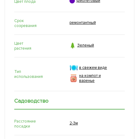

фиолетовый
Цвет плода
Срок
ремонтантный
созревания
Цвет

Зеленый
растения
в свежем виде
Тип
на компот и
использования
варенье
Садоводство
Расстояние
2-3м
посадки