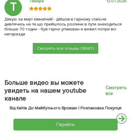
Тамара
12.07.2026
Т
Дякую за мирт кімнатний - дійшов в гарному стані,не
дивлячись на те,що прийшлось рослини в пути знаходиться
більше 70 годин - був гарно упакован и вижил попри всі
негаразди
Смотреть все отзывы (16587)
Больше видео вы можете
Смотреть
увидеть на нашем youtube
все
канале
Від Квітів До Майбутнього Врожаю | Розпаковка Покупця
Перейти