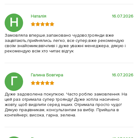
Наталія
16.07.2026
Н
Замовляла вперше,запаковано чудово,троянди вже
зацвітають,прийнялись легко, все супер,вже рекомендую
своїм знайомим,ввічливі і дуже уважні менеджера, дякую і
рекомендую всім хто читає відгук
Галина Бовгира
16.07.2026
Г
Дуже задоволена покупкою. Часто роблю замовлення. На
цей раз отримала супер троянду! Дуже хотіла насичено
жовту, щоб виділити серед інших. Отримала просто чудо!
Дякую працівникам, консультантам за вибір. Прийшла в
контейнері, висока, гарна, зелена.