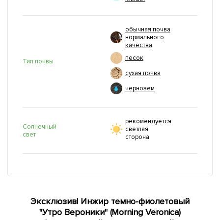
обычная почва
нормального
качества
песок
Тип почвы
сухая почва
чернозем
рекомендуется
Солнечный
светлая
свет
сторона
Эксклюзив! Инжир темно-фиолетовый
"Утро Вероники" (Morning Veronica)