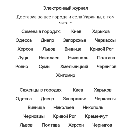
Электронный журнал
Доставка во все города и села Украины, в том
числе:
Семена в городах:
Киев
Харьков
Одесса
Днепр
Запорожье
Черкассы
Херсон
Львов
Винница
Кривой Рог
Луцк
Николаев
Никополь
Полтава
Ровно
Сумы
Хмельницкий
Чернигов
Житомир
Саженцы в городах:
Киев
Харьков
Одесса
Днепр
Запорожье
Черкассы
Винница
Николаев
Никополь
Черновцы
Кривой Рог
Кременчуг
Львов
Полтава
Херсон
Чернигов