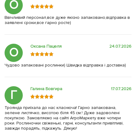
О
Ввічливий персонал,все дуже якісно запаковано,відправка в
заявлені сроки,все гарно росте)
Оксана Пацеля
24.07.2026
О
Чудово запаковані рослинки) Швидка відправка і доставка)
Галина Бовгира
17.07.2026
Г
Троянда приїхала до нас класнюча! Гарно запакована,
зелене листячко, висотою біля 45 см.! Дуже задоволені
покупкою. Замовляємо на сайті АгроМаркету вже чотири
роки. Рослиночки свіженькі, гарні, консультанти привітливі,
завжди порадять, підкажуть. Дякую!