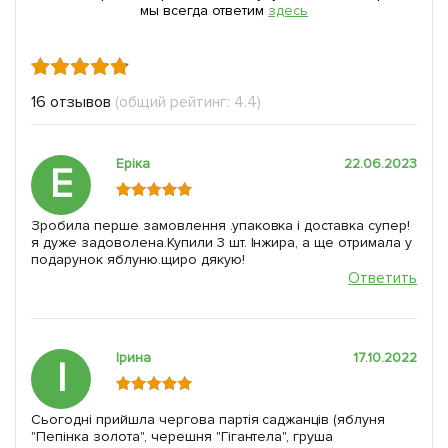
мы всегда ответим
здесь
16 отзывов
(общий рейтинг: 4.4)
Eріка
22.06.2023
E
Зробила перше замовлення .упаковка і доставка супер!
я дуже задоволена.Купили 3 шт. Інжира, а ще отримала у
подарунок яблуню.щиро дякую!
Ответить
Ірина
17.10.2022
І
Сьогодні прийшла чергова партія саджанців (яблуня
"Пепінка золота", черешня "Гігантела", груша