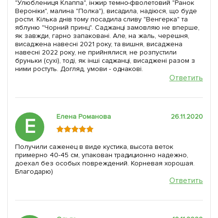
"Улюблениця Клаппа", інжир темно-фволетовий "Ранок
Вероніки", малина "Полка"), висадила, надіюся, що буде
рости. Кілька днів тому посадила сливу "Венгерка" та
яблуню "Чорний принц". Саджанці замовляю не вперше,
як завжди, гарно запаковані. Але, на жаль, черешня,
висаджена навесні 2021 року, та вишня, висаджена
навесні 2022 року, не прийнялися, не розпустили
бруньки (сухі), тоді, як інші саджанці, висаджені разом з
ними ростуть. Догляд, умови - однакові.
Ответить
Елена Романова
26.11.2020
Е
Получили саженец в виде кустика, высота веток
примерно 40-45 см, упакован традиционно надежно,
доехал без особых повреждений. Корневая хорошая.
Благодарю)
Ответить