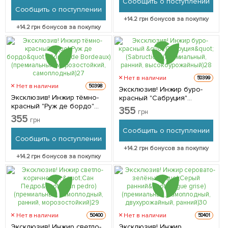
Сообщить о поступлении
форма, ранний) 1 саженец
Сообщить о поступлении
в упаковке
+
14.2
грн бонусов за покупку
+
14.2
грн бонусов за покупку
Нет в наличии
50399
Нет в наличии
50398
Эксклюзив! Инжир буро-
Эксклюзив! Инжир тёмно-
красный "Сабруция"
красный "Руж де бордо"
(Sabruction) (премиальный,
355
грн
(Rouge de Bordeaux)
ранний, высокоурожайный)
355
грн
(премиальный,
1 саженец в упаковке
Сообщить о поступлении
морозостойкий,
Сообщить о поступлении
самоплодный) 1 саженец в
+
14.2
грн бонусов за покупку
упаковке
+
14.2
грн бонусов за покупку
Нет в наличии
Нет в наличии
50400
50401
Эксклюзив! Инжир светло-
Эксклюзив! Инжир