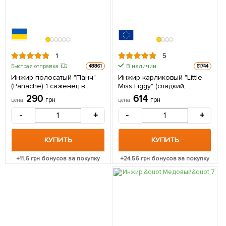
1
5
В наличии.
Быстрая отправка
48861
61744
Инжир полосатый "Панч"
Инжир карликовый "Little
(Panache) 1 саженец в
Miss Figgy" (сладкий,
упаковке
высокоурожайный, ранний
290
614
грн
грн
цена
цена
сорт) 1 саженец в упаковке
-
+
-
+
КУПИТЬ
КУПИТЬ
+
11.6
грн бонусов за покупку
+
24.56
грн бонусов за покупку