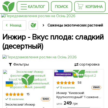
КАТАЛОГ
ПОИСК
КОРЗИНА
Назад
Саженцы экзотических растений
Инжир - Вкус плода: сладкий
(десертный)
Фильтры
сортировка
РЕКОМЕНДУЕМ
58
В наличии.
35895
Инжир "Киевский
15
Крупноплодный" 1 саженец
В наличии.
50404
в упаковке
249
грн
цена
Эксклюзив! Инжир