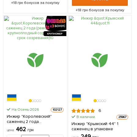
+
18
грн бонусов за покупку
+
18
грн бонусов за покупку
КРУПНОМЕР
На Осень-2026
102127
6
Инжир "Королевский"
В наличии.
25967
саженец 2 года
Инжир "Крымский 44" 1
(ремонтантный,
462
саженец в упаковке
грн
цена
крупноплодный сорт,
249