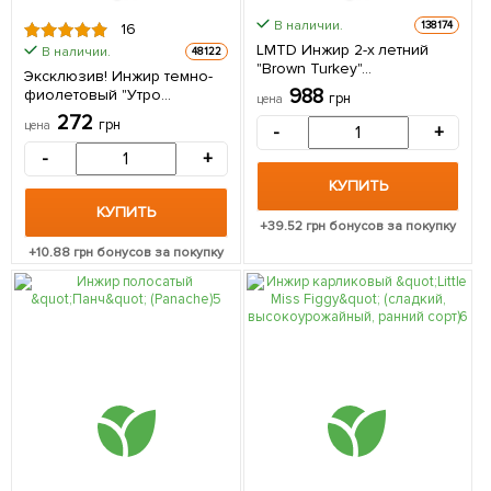
В наличии.
138174
16
LMTD Инжир 2-х летний
В наличии.
48122
"Brown Turkey"
Эксклюзив! Инжир темно-
(морозостойкий
988
фиолетовый "Утро
грн
цена
самоопыляемый сорт
Вероники" (Morning
272
селекции США) высота 45-
грн
цена
-
+
Veronica) (премиальный,
65см из Нидерландов 1
самоопыляемый,
-
+
саженец в упаковке
ремонтантный сорт) 1
КУПИТЬ
саженец в упаковке
КУПИТЬ
+
39.52
грн бонусов за покупку
+
10.88
грн бонусов за покупку