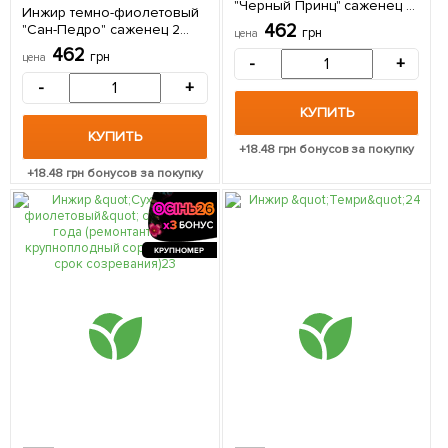
"Черный Принц" саженец 2
Инжир темно-фиолетовый
года (ремонтантный,
462
"Сан-Педро" саженец 2
грн
цена
крупноплодный сорт,
года (ремонтантный,
462
средний срок созревания)
грн
цена
-
+
крупноплодный сорт,
1 саженец в упаковке
средний срок созревания)
-
+
1 саженец в упаковке
КУПИТЬ
КУПИТЬ
+
18.48
грн бонусов за покупку
+
18.48
грн бонусов за покупку
КРУПНОМЕР