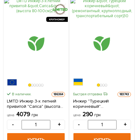
КРУПНОМЕР
В наличии.
Быстрая отправка
186364
183743
LMTD Инжир 3-х летний
Инжир "Турецкий
привитой "Carica" (высота
коричневый"
80-100см) из Нидерландов
(ремонтантный,
4079
290
грн
грн
цена
цена
1 саженец в упаковке
крупноплодный,
транспортабельный сорт) 1
-
+
-
+
саженец в упаковке
КУПИТЬ
КУПИТЬ