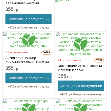
зеленовато-желтый
"Дофин" (Dauphine)
355
грн
(примальный,
двухурожайный, ранний) 1
Сообщить о поступлении
саженец в упаковке
+
14.2
грн бонусов за покупку
Нет в наличии
50388
Эксклюзив! Инжир
Нет в наличии
50389
лимонно-желтый "Желтый"
Эксклюзив! Инжир желтый
(Yellow) (примальный,
355
грн
с густой белой
самоплодный, поздний) 1
пятнистостью
саженец в упаковке
355
грн
Сообщить о поступлении
"Королевский желтый
гигант" (Royal yellow giant)
Сообщить о поступлении
+
14.2
грн бонусов за покупку
(премиальный,
грушовидный,
+
14.2
грн бонусов за покупку
двухплодный) 1 саженец в
упаковке