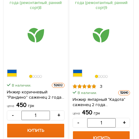
В наличии.
52632
3
Инжир коричневый
В наличии.
52640
"Рандино" саженец 2 года
Инжир янтарный "Кадота"
(ремонтантный, ранний
450
саженец 2 года
грн
цена
сорт) 1 саженец в упаковке
(ремонтантный, ранний
450
грн
цена
-
+
сорт) 1 саженец в упаковке
-
+
КУПИТЬ
КУПИТЬ