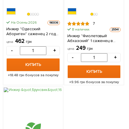
На Осень-2026
190336
7
Инжир "Одесский
В наличии.
25541
Абориген" саженец 2 года
Инжир "Фиолетовый
(ремонтантный,
462
Абхазский" 1 саженец в
грн
цена
крупноплодный сорт,
упаковке
249
средний срок созревания)
грн
цена
-
+
1 саженец в упаковке
-
+
КУПИТЬ
КУПИТЬ
+
18.48
грн бонусов за покупку
+
9.96
грн бонусов за покупку