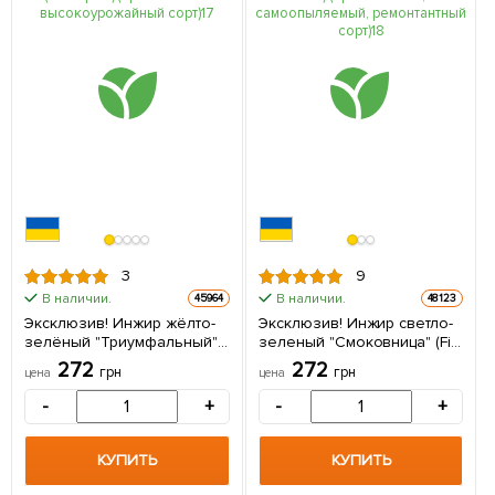
3
9
В наличии.
В наличии.
45964
48123
Эксклюзив! Инжир жёлто-
Эксклюзив! Инжир светло-
зелёный "Триумфальный"
зеленый "Смоковница" (Fig
(Triumphal) (премиальный
tree) (премиальный,
272
272
грн
грн
цена
цена
высокоурожайный сорт) 1
самоопыляемый,
саженец в упаковке
ремонтантный сорт) 1
-
+
-
+
саженец в упаковке
КУПИТЬ
КУПИТЬ