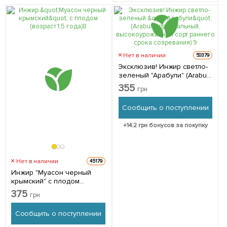
Нет в наличии
50379
Эксклюзив! Инжир светло-
зеленый "Арабули" (Arabuli)
(премиальный,
355
грн
высокоурожайный сорт
раннего срока
Сообщить о поступлении
созревания) 1 саженец в
упаковке
+
14.2
грн бонусов за покупку
Нет в наличии
45179
Инжир "Муасон черный
крымский" с плодом
(возраст 1,5 года) 1
375
грн
саженец в упаковке
Сообщить о поступлении