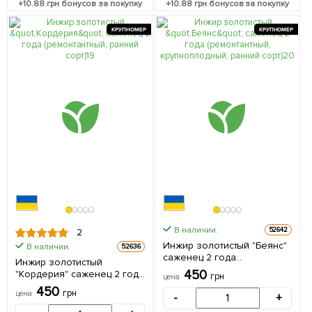
+
10.88
грн бонусов за покупку
+
10.88
грн бонусов за покупку
КРУПНОМЕР
КРУПНОМЕР
В наличии.
52642
2
Инжир золотистый "Беянс"
В наличии.
52636
саженец 2 года
Инжир золотистый
(ремонтантный,
450
"Кордерия" саженец 2 года
грн
цена
крупноплодный, ранний
(ремонтантный, ранний
450
сорт) 1 саженец в упаковке
грн
цена
-
+
сорт) 1 саженец в упаковке