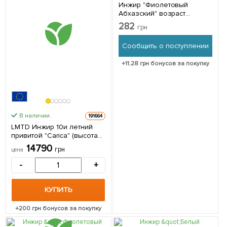
Инжир "Фиолетовый
Абхазский" возраст
саженца 2 года 1 саженец
282
грн
в упаковке
Сообщить о поступлении
+
11.28
грн бонусов за покупку
В наличии.
191664
LMTD Инжир 10и летний
привитой "Carica" (высота
150-180см) из Нидерландов
14790
грн
цена
1 саженец в упаковке
-
+
КУПИТЬ
+
200
грн бонусов за покупку