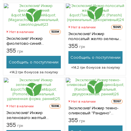
Нет в наличии
50395
Нет в наличии
50394
Эксклюзив! Инжир
Эксклюзив! Инжир
полосатый желто-зеленый
фиолетово-синий
"Панаши" (Panashi)
355
грн
"Магарачский"
(премиальный,
355
грн
(Magarachsky)
декоративный) 1 саженец в
Сообщить о поступлении
(премиальный,
упаковке
Сообщить о поступлении
самоплодный) 1 саженец в
+
14.2
грн бонусов за покупку
упаковке
+
14.2
грн бонусов за покупку
Нет в наличии
50397
Нет в наличии
50396
Эксклюзив! Инжир темно-
Эксклюзив! Инжир
оливковый "Рандино"
зеленовато-желтый
(Randino) (премиальный,
355
грн
"Поморийский" (Pomorie)
двухурожайный, ранний) 1
355
грн
(премиальный, удлиненная
саженец в упаковке