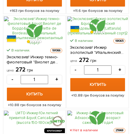
+
163
грн бонусов за покупку
+
11.6
грн бонусов за покупку
В наличии.
191065
Эксклюзив! Инжир
В наличии.
191066
золотистый "Итальянский
Эксклюзив! Инжир темно-
Медовый" (Lattarula)
272
грн
цена
фиолетовый "Виолет де
(премиальный изысканный
Бордо" (Violette de
сорт) 1 саженец в упаковке
272
-
+
грн
цена
Bordeaux) (премиальный,
самоопыляемый,
-
+
ремонтантный сорт) 1
КУПИТЬ
саженец в упаковке
КУПИТЬ
+
10.88
грн бонусов за покупку
+
10.88
грн бонусов за покупку
Нет в наличии
25968
КРУПНОМЕР