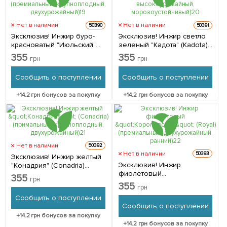
Нет в наличии
Нет в наличии
50390
50391
Эксклюзив! Инжир буро-
Эксклюзив! Инжир светло
красноватый "Июльский"
зеленый "Кадота" (Kadota)
(July) (премиальный,
(премиальный,
355
355
грн
грн
крупноплодный,
высокоурожайный,
двухурожайный) 1 саженец
морозоустойчивый) 1
Сообщить о поступлении
Сообщить о поступлении
в упаковке
саженец в упаковке
+
14.2
грн бонусов за покупку
+
14.2
грн бонусов за покупку
Нет в наличии
50392
Нет в наличии
50393
Эксклюзив! Инжир желтый
Эксклюзив! Инжир
"Конадрия" (Conadria)
фиолетовый
(примальный,
355
грн
"Королевский" (Royal)
крупноплодный,
355
грн
(премиальный,
двухурожайный) 1 саженец
Сообщить о поступлении
двухурожайный, ранний) 1
в упаковке
Сообщить о поступлении
саженец в упаковке
+
14.2
грн бонусов за покупку
+
14.2
грн бонусов за покупку