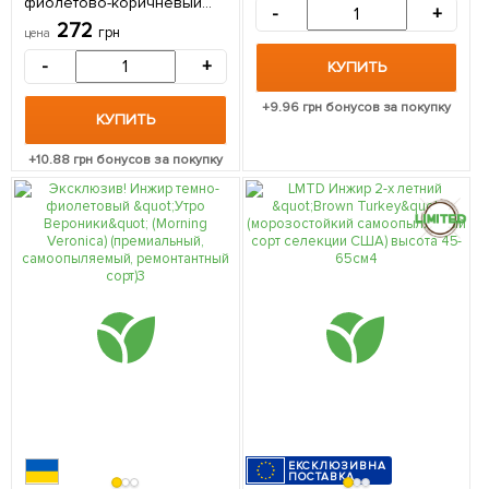
фиолетово-коричневый
-
+
"Чикаго Харди" (Chicago
272
грн
цена
Hardy) (премиальный,
морозостойкий, ранний) 1
-
+
КУПИТЬ
саженец в упаковке
+
9.96
грн бонусов за покупку
КУПИТЬ
+
10.88
грн бонусов за покупку
ЕКСКЛЮЗИВНА
ПОСТАВКА