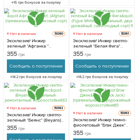
+
15
грн бонусов за покупку
Нет в наличии
Нет в наличии
50380
50381
Эксклюзив! Инжир
Эксклюзив! Инжир светло-
зеленый "Афганка "
зеленый "Белая Фига"
(Afghan) (премиальный,
(Figue White) (премиальный,
355
355
грн
грн
карликовый сорт) 1
двух урожайный,
саженец в упаковке
самоплодный сорт) 1
Сообщить о поступлении
Сообщить о поступлении
саженец в упаковке
+
14.2
грн бонусов за покупку
+
14.2
грн бонусов за покупку
Нет в наличии
50382
Нет в наличии
50383
Эксклюзив! Инжир светло-
Эксклюзив! Инжир темно-
зеленый "Беянс" (Beyans)
фиолетовый "Блэк Джек"
(премальный,
355
грн
(Black Jack) (премиальный,
ремонтантный,
355
грн
двухурожайный,
морозостойкий) 1 саженец