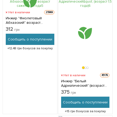
Нет в наличии
25969
Инжир "Фиолетовый
Абхазский" возраст
саженца 3 года 1 саженец
312
грн
в упаковке
Сообщить о поступлении
+
12.48
грн бонусов за покупку
Нет в наличии
45176
Инжир "Белый
Адриатический" (возраст
1,5 года) 1 саженец в
375
грн
упаковке
Сообщить о поступлении
+
15
грн бонусов за покупку