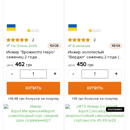
2
2
На Осень-2026
В наличии.
102128
102129
Инжир "Брожиотто Неро"
Инжир золотистый
саженец 2 года
"Вердал" саженец 2 года (
(ремонтантный,
ранний, крупноплодный
462
450
грн
грн
цена
цена
крупноплодный сорт,
сорт) 1 саженец в упаковке
средний срок созревания)
-
+
-
+
1 саженец в упаковке
КУПИТЬ
КУПИТЬ
+
18.48
грн бонусов за покупку
+
18
грн бонусов за покупку
КРУПНОМЕР