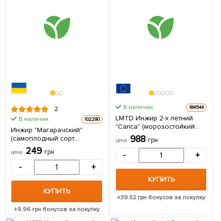
В наличии.
184544
2
LMTD Инжир 2-х летний
В наличии.
102290
"Carica" (морозостойкий
Инжир "Магарачский"
самоопыляемый сорт)
988
(самоплодный сорт,
грн
цена
высота 45-65см 1 саженец
средний срок созревания)
249
в упаковке Нидерланды
грн
цена
-
+
1 саженец в упаковке
-
+
КУПИТЬ
КУПИТЬ
+
39.52
грн бонусов за покупку
+
9.96
грн бонусов за покупку