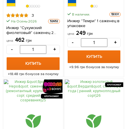
В наличии.
53331
3
Инжир "Темри" 1 саженец в
На Осень-2026
52652
упаковке
Инжир "Сухумский
249
фиолетовый" саженец 2
грн
цена
года (ремонтантный,
462
грн
цена
-
+
крупноплодный сорт,
средний срок созревания)
-
+
1 саженец в упаковке
КУПИТЬ
КУПИТЬ
+
9.96
грн бонусов за покупку
+
18.48
грн бонусов за покупку
КРУПНОМЕР
КРУПНОМЕР