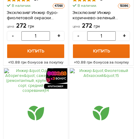
В наличии.
В наличии.
47390
50386
Эксклюзив! Инжир буро-
Эксклюзив! Инжир
фиолетовой окраски
коричнево-зеленый
"Шервуд" (Sherwood)
"Голиаф" (Goliath)
272
272
грн
грн
цена
цена
(премиальный,
(премиальный,
высокоурожайный сорт
крупноплодный,
-
+
-
+
среднепозднего срока
морозостойкий) 1 саженец
созревания) 1 саженец в
в упаковке
упаковке
КУПИТЬ
КУПИТЬ
+
10.88
грн бонусов за покупку
+
10.88
грн бонусов за покупку
КРУПНОМЕР