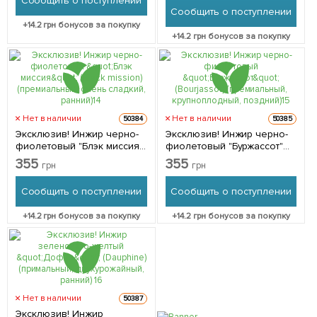
Сообщить о поступлении
морозостойкий) 1 саженец
в упаковке
Сообщить о поступлении
в упаковке
+
14.2
грн бонусов за покупку
+
14.2
грн бонусов за покупку
Нет в наличии
Нет в наличии
50384
50385
Эксклюзив! Инжир черно-
Эксклюзив! Инжир черно-
фиолетовый "Блэк миссия"
фиолетовый "Буржассот"
(Black mission)
(Bourjassot) (премиальный,
355
355
грн
грн
(премиальный, очень
крупноплодный, поздний) 1
сладкий, ранний) 1 саженец
саженец в упаковке
Сообщить о поступлении
Сообщить о поступлении
в упаковке
+
14.2
грн бонусов за покупку
+
14.2
грн бонусов за покупку
Нет в наличии
50387
Эксклюзив! Инжир