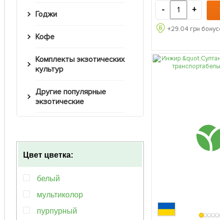
-
+
Годжи
+
29.04
грн бонус
Кофе
Комплекты экзотических
культур
Другие популярные
экзотические
Цвет цветка:
белый
мультиколор
пурпурный