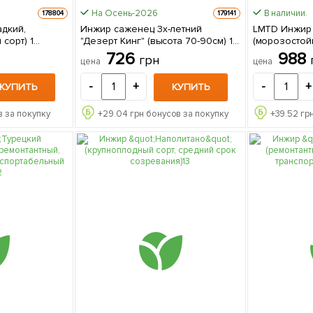
На Осень-2026
В наличии.
178804
179141
адкий,
Инжир саженец 3х-летний
LMTD Инжир 2
сорт) 1
"Дезерт Кинг" (высота 70-90см) 1
(морозосто
е
саженец в упаковке
сорт) высота 45-65см 1 саженец в
726
988
грн
цена
цена
упаковке Н
-
+
-
+
КУПИТЬ
КУПИТЬ
 за покупку
+
29.04
грн бонусов за покупку
+
39.52
грн