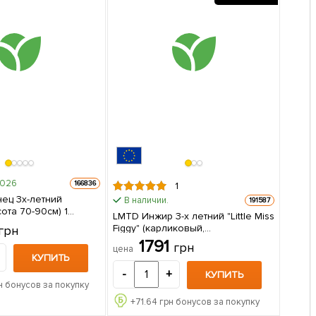
2026
166836
1
ец 3х-летний
В наличии.
191587
ота 70-90см) 1
LMTD Инжир 3-х летний "Little Miss
паковке
Figgy" (карликовый,
грн
морозостойкий, самоопыляемый
1791
грн
цена
сорт) высота 45-65см из
КУПИТЬ
Нидерландов 1 саженец в
-
+
КУПИТЬ
упаковке
н бонусов за покупку
+
71.64
грн бонусов за покупку