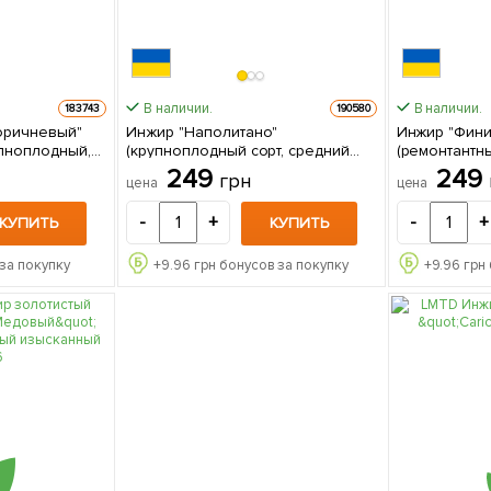
В наличии.
В наличии.
183743
190580
оричневый"
Инжир "Наполитано"
Инжир "Фин
упноплодный,
(крупноплодный сорт, средний
(ремонтантн
сорт) 1
срок созревания) 1 саженец в
транспортабе
249
249
грн
цена
цена
е
упаковке
саженец в у
-
+
-
+
КУПИТЬ
КУПИТЬ
за покупку
+
9.96
грн бонусов за покупку
+
9.96
грн 