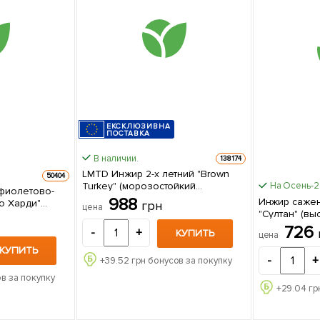
ЕКСКЛЮЗИВНА
ПОСТАВКА
В наличии.
138174
LMTD Инжир 2-х летний "Brown
50404
Turkey" (морозостойкий
На Осень-
фиолетово-
самоопыляемый сорт селекции
988
Инжир сажен
о Харди"
грн
цена
США) высота 45-65см из
"Султан" (выс
ремиальный,
Нидерландов 1 саженец в
саженец в у
ий) 1
726
-
+
КУПИТЬ
упаковке
цена
е
КУПИТЬ
-
+
+
39.52
грн бонусов за покупку
в за покупку
+
29.04
гр