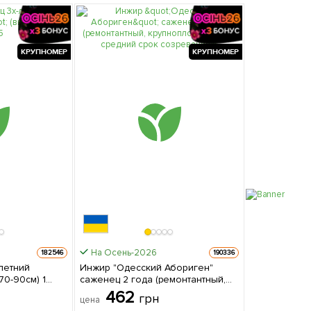
КРУПНОМЕР
КРУПНОМЕР
На Осень-2026
182546
190336
летний
Инжир "Одесский Абориген"
70-90см) 1
саженец 2 года (ремонтантный,
е
крупноплодный сорт, средний
462
грн
цена
срок созревания) 1 саженец в