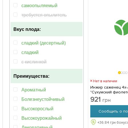
самоопыляемый
требуется опылитель
Вкус плода:
сладкий (десертный)
сладкий
с кислинкой
Преимущества:
Нет в наличии
Инжир саженец 4х-
Ароматный
"Сухумский фиолет
1,2-1,7м) 1 саже
921
грн
Болезнеустойчивый
Высокорослый
Сообщить о по
Высокоурожайный
+
36.84
грн бонусо
Декоративный