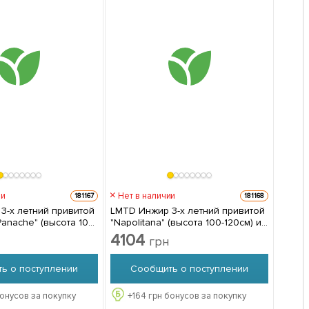
ии
Нет в наличии
181167
181168
3-х летний привитой
LMTD Инжир 3-х летний привитой
anache" (высота 100-
"Napolitana" (высота 100-120см) из
Нидерландов 1 саженец в
4104
грн
упаковке
ь о поступлении
Сообщить о поступлении
онусов за покупку
+
164
грн бонусов за покупку