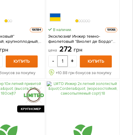
В наличии.
190584
191066
иковый"
Эксклюзив! Инжир темно-
ый, крупноплодный,
фиолетовый "Виолет де Бордо"
льный сорт) 1
(Violette de Bordeaux)
272
грн
грн
цена
паковке
(премиальный, самоопыляемый,
ремонтантный сорт) 1 саженец в
-
+
КУПИТЬ
КУПИТЬ
упаковке
бонусов за покупку
+
10.88
грн бонусов за покупку
КРУПНОМЕР