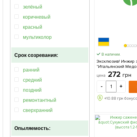
зелёный
коричневый
красный
мультиколор
оранжевый
В наличии.
Срок созревания:
синий
Эксклюзив! Инжир 
"Итальянский Медовы
фиолетовый
ранний
(премиальный изыск
272
грн
цена
саженец в упаковк
чёрный
средний
-
+
белый
поздний
бордовый
+
10.88
грн бонусо
ремонтантный
серый
сверхранний
среднепоздний
Опыляемость: