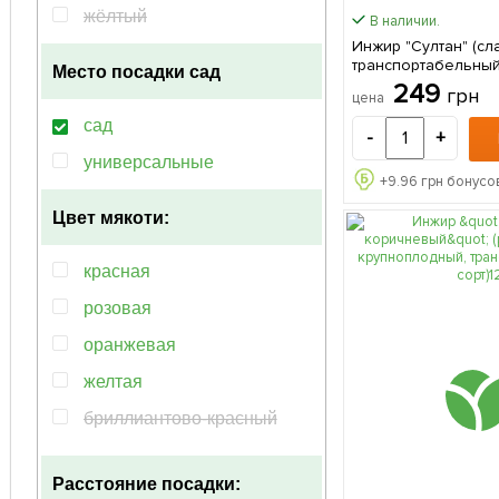
жёлтый
В наличии.
Инжир "Султан" (сл
транспортабельный 
Место посадки
сад
саженец в упаковк
249
грн
цена
сад
-
+
универсальные
+
9.96
грн бонусов
Цвет мякоти:
красная
розовая
оранжевая
желтая
бриллиантово-красный
оранжево-розовый
Расстояние посадки: