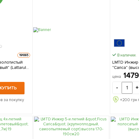
В наличии.
191065
золотистый
LMTD Инжир 
й" (Lattarula)
"Carica" (высо
анный сорт) 1
Нидерландов
147
цена
е
упаковке
-
+
КУПИТЬ
в за покупку
+
200
грн 