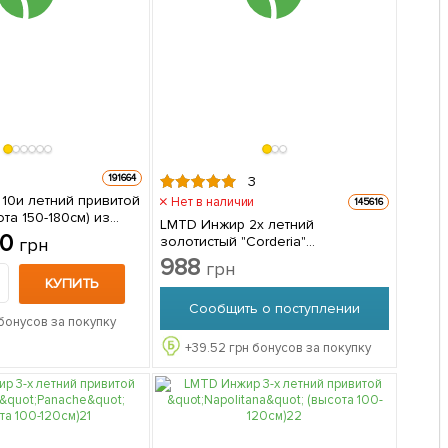
191664
3
10и летний привитой
Нет в наличии
145616
та 150-180см) из
LMTD Инжир 2х летний
 1 саженец в
90
золотистый "Corderia"
грн
(морозостойкий, самоопыляемый
988
грн
сорт) из Нидерландов 1 саженец
КУПИТЬ
в упаковке
Сообщить о поступлении
бонусов за покупку
+
39.52
грн бонусов за покупку