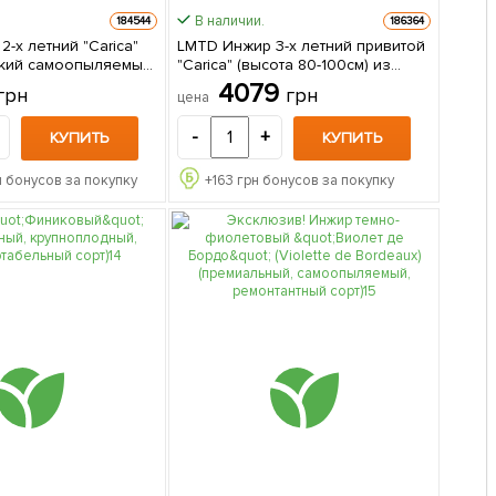
В наличии.
184544
186364
-х летний "Carica"
LMTD Инжир 3-х летний привитой
йкий самоопыляемый
"Carica" (высота 80-100см) из
Нидерландов 1 саженец в
4079
грн
грн
цена
идерланды
упаковке
-
+
КУПИТЬ
КУПИТЬ
 бонусов за покупку
+
163
грн бонусов за покупку