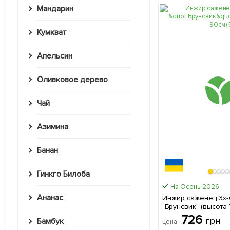
Мандарин
Кумкват
Апельсин
Оливковое дерево
Чай
Азимина
Банан
Гинкго Билоба
На Осень-2026
Ананас
Инжир саженец 3х-
"Брунсвик" (высота 
саженец в упаковк
726
грн
Бамбук
цена