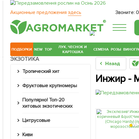
Акционные предложения
здесь
Звоните:
0
®
ЛУК, ЧЕСНОК И
ПОДБОРКИ
NEW
TOP
СЕМЕНА
РОЗЫ
ВИНОГР
КАРТОШКА
ЭКЗОТИКА
Назад
Тропический хит
Инжир - М
Фруктовые крупномеры
Популярно! Топ-20
хитовых экзотических
Цитрусовые
Киви