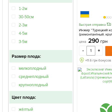
1-2м
30-50см
Быстрая отправка
2-3м
Инжир "Турецкий к
4-5м
(ремонтантный, кр
транспортабельный 
290
грн
3-5м
цена
саженец в упаковк
1-3м
-
+
Размер плода:
60-100см
+
11.6
грн бонусов 
мелкоплодный
среднеплодный
крупноплодный
Цвет плода:
жёлтый