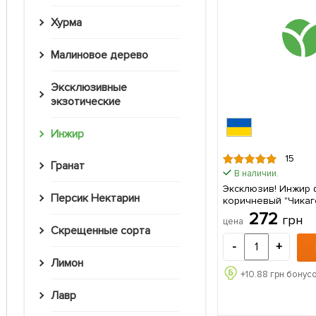
Хурма
Малиновое дерево
Эксклюзивные
экзотические
Инжир
15
Гранат
В наличии.
Эксклюзив! Инжир 
Персик Нектарин
коричневый "Чикаг
(Chicago Hardy) (п
272
грн
цена
морозостойкий, ранн
Скрещенные сорта
саженец в упаковк
-
+
Лимон
+
10.88
грн бонусо
Лавр