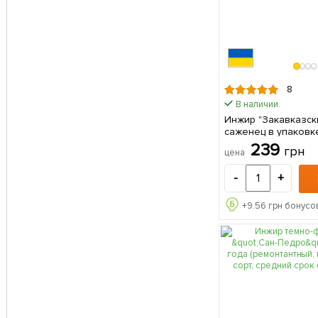
8
В наличии.
Инжир "Закавказски
саженец в упаковк
239
грн
цена
-
+
+
9.56
грн бонусов