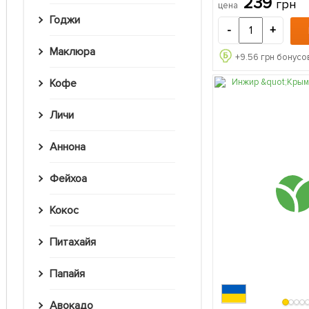
239
грн
цена
Годжи
-
+
Маклюра
+
9.56
грн бонусов
Кофе
Личи
Аннона
Фейхоа
Кокос
Питахайя
Папайя
Авокадо