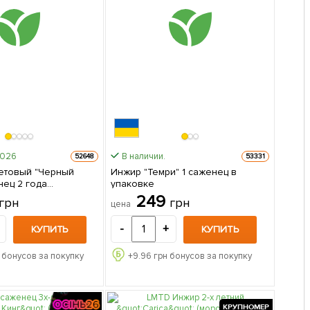
2026
В наличии.
52648
53331
етовый "Черный
Инжир "Темри" 1 саженец в
нец 2 года
упаковке
ый, крупноплодный
249
грн
грн
цена
й срок созревания) 1
паковке
-
+
КУПИТЬ
КУПИТЬ
 бонусов за покупку
+
9.96
грн бонусов за покупку
КРУПНОМЕР