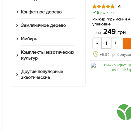
6
Конфетное дерево
В наличии.
Инжир "Крымский 44" 1 сажен
упаковке
Земляничное дерево
249
грн
цена
Имбирь
-
+
Комплекты экзотических
+
9.96
грн бонусов
культур
Другие популярные
экзотические