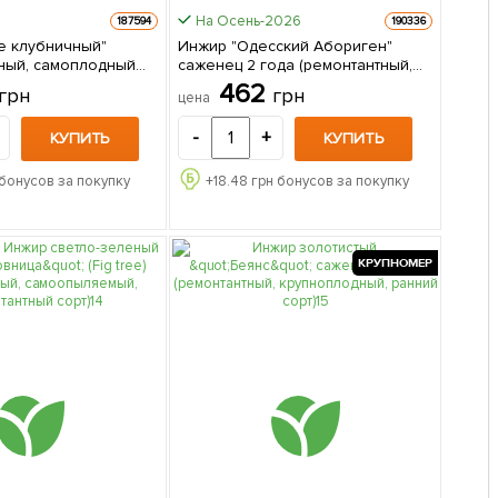
На Осень-2026
187594
190336
е клубничный"
Инжир "Одесский Абориген"
ный, самоплодный
саженец 2 года (ремонтантный,
саженец в упаковке
крупноплодный сорт, средний
462
грн
грн
цена
срок созревания) 1 саженец в
упаковке
-
+
КУПИТЬ
КУПИТЬ
бонусов за покупку
+
18.48
грн бонусов за покупку
КРУПНОМЕР