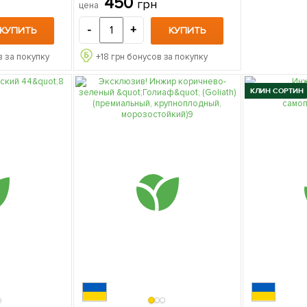
450
грн
цена
упаковке
-
+
КУПИТЬ
КУПИТЬ
 за покупку
+
18
грн бонусов за покупку
КЛИН СОРТИН