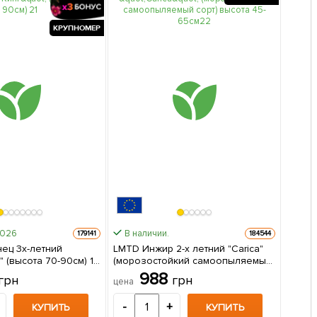
КРУПНОМЕР
2026
В наличии.
179141
184544
ец 3х-летний
LMTD Инжир 2-х летний "Carica"
" (высота 70-90см) 1
(морозостойкий самоопыляемый
паковке
сорт) высота 45-65см 1 саженец в
988
грн
грн
цена
упаковке Нидерланды
-
+
КУПИТЬ
КУПИТЬ