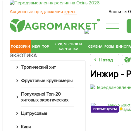
Акционные предложения
здесь
Звоните:
0
®
ЛУК, ЧЕСНОК И
ПОДБОРКИ
NEW
TOP
СЕМЕНА
РОЗЫ
ВИНОГР
КАРТОШКА
ЭКЗОТИКА
Назад
Тропический хит
Инжир - 
Фруктовые крупномеры
Популярно! Топ-20
хитовых экзотических
РЕКОМЕНДУЕМ
Цитрусовые
Киви