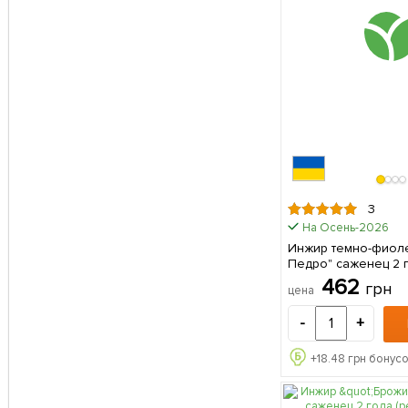
3
На Осень-2026
Инжир темно-фиоле
Педро" саженец 2 
(ремонтантный, кр
462
грн
цена
сорт, средний срок 
саженец в упаковк
-
+
+
18.48
грн бонусо