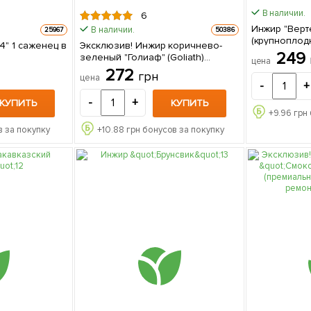
В наличии.
6
Инжир "Верт
В наличии.
25967
50386
(крупноплод
ец в
Эксклюзив! Инжир коричнево-
сорт) 1 
249
зеленый "Голиаф" (Goliath)
цена
(премиальный, крупноплодный,
272
грн
цена
морозостойкий) 1 саженец в
-
+
упаковке
-
+
КУПИТЬ
КУПИТЬ
+
9.96
грн 
 за покупку
+
10.88
грн бонусов за покупку