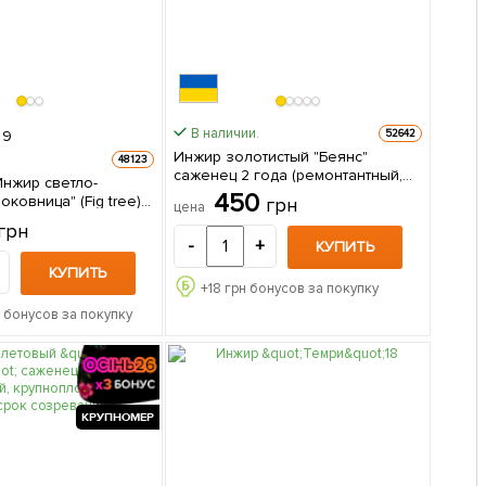
В наличии.
52642
9
Инжир золотистый "Беянс"
48123
саженец 2 года (ремонтантный,
Инжир светло-
крупноплодный, ранний сорт) 1
450
ковница" (Fig tree)
грн
цена
саженец в упаковке
й, самоопыляемый,
грн
1 саженец в
-
+
КУПИТЬ
КУПИТЬ
+
18
грн бонусов за покупку
 бонусов за покупку
КРУПНОМЕР