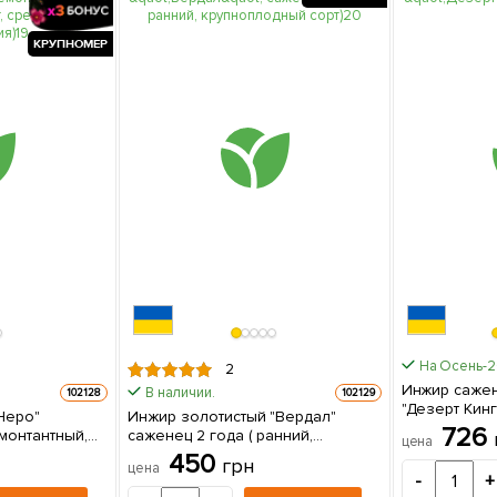
КРУПНОМЕР
На Осень-
2
Инжир сажен
В наличии.
102128
102129
"Дезерт Кинг
Неро"
Инжир золотистый "Вердал"
саженец в у
726
монтантный,
саженец 2 года ( ранний,
цена
т, средний
крупноплодный сорт) 1 саженец в
450
грн
цена
упаковке
-
+