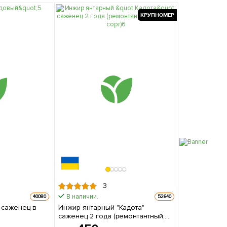
КРУПНОМЕР
3
В наличии.
40080
52640
Инжир янтарный "Кадота"
саженец 2 года (ремонтантный,
ранний сорт) 1 саженец в