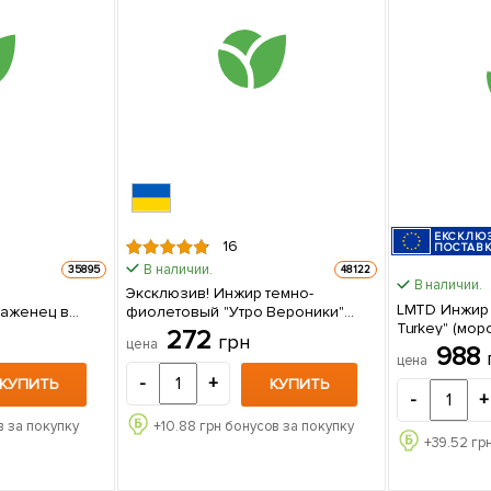
ЕКСКЛЮ
16
ПОСТАВ
В наличии.
35895
48122
В наличии.
Эксклюзив! Инжир темно-
LMTD Инжир 
фиолетовый "Утро Вероники"
Turkey" (мо
(Morning Veronica) (премиальный,
272
грн
цена
самоопыляем
самоопыляемый, ремонтантный
988
цена
США) высота 45-65см из
сорт) 1 саженец в упаковке
-
+
Нидерландов
КУПИТЬ
КУПИТЬ
-
+
упаковке
 за покупку
+
10.88
грн бонусов за покупку
+
39.52
грн