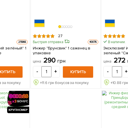
27
Быстрая отправка
В наличии.
25966
40076
й зелёный" 1
Инжир "Брунсвик" 1 саженец в
Эксклюзив! 
е
упаковке
зеленый "Смо
(премиальны
290
272
грн
цена
цена
ремонтантный сорт) 
упаковке
-
+
-
+
КУПИТЬ
КУПИТЬ
 за покупку
+
11.6
грн бонусов за покупку
+
10.88
грн
КРУПНОМЕР