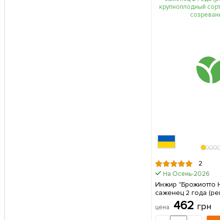
2
На Осень-2026
Инжир "Брожиотто 
саженец 2 года (ре
крупноплодный сор
462
грн
цена
срок созревания) 1 саженец в
упаковке