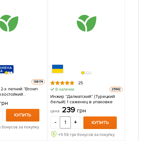
ЗИВНА
КА
138174
25
2-х летний "Brown
В наличии.
25542
розостойкий
Инжир "Далматский" (Турецкий
ый сорт селекции
белый) 1 саженец в упаковке
грн
239
грн
 1 саженец в
цена
КУПИТЬ
-
+
КУПИТЬ
 бонусов за покупку
+
9.56
грн бонусов за покупку