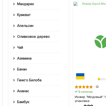
Мандарин
Кумкват
Апельсин
Оливковое дерево
Чай
Азимина
Банан
Гинкго Билоба
12
Ананас
В наличии.
Инжир "Медовый" 1 саженец в
упаковке
Бамбук