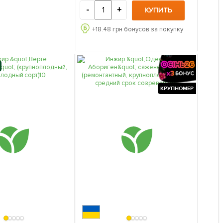
упаковке
-
+
КУПИТЬ
+
18.48
грн бонусов за покупку
КРУПНОМЕР