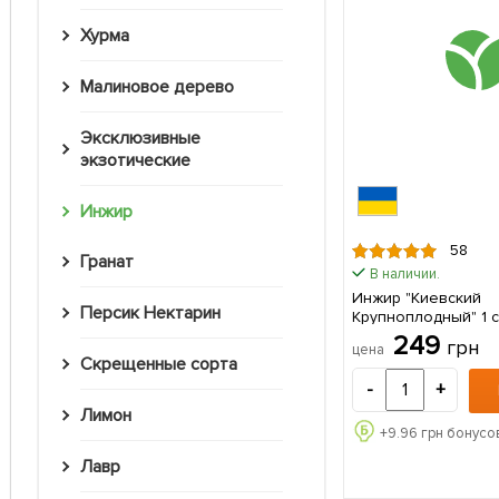
Хурма
Малиновое дерево
Эксклюзивные
экзотические
Инжир
58
Гранат
В наличии.
Инжир "Киевский
Персик Нектарин
Крупноплодный" 1 саженец в
упаковке
249
грн
цена
Скрещенные сорта
-
+
Лимон
+
9.96
грн бонусов
Лавр