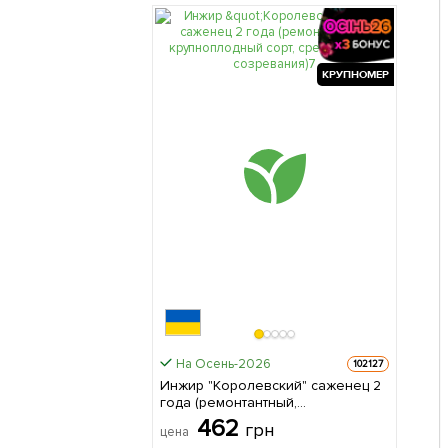
КРУПНОМЕР
На Осень-2026
102127
Инжир "Королевский" саженец 2
года (ремонтантный,
крупноплодный сорт, средний
462
грн
цена
срок созревания) 1 саженец в