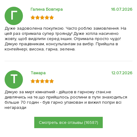
Галина Бовгира
16.07.2026
Г
Дуже задоволена покупкою. Часто роблю замовлення. На
цей раз отримала супер троянду! Дуже хотіла насичено
жовту, щоб виділити серед інших. Отримала просто чудо!
Дякую працівникам, консультантам за вибір. Прийшла в
контейнері, висока, гарна, зелена.
Тамара
12.07.2026
Т
Дякую за мирт кімнатний - дійшов в гарному стані,не
дивлячись на те,що прийшлось рослини в пути знаходиться
більше 70 годин - був гарно упакован и вижил попри всі
негаразди
Смотреть все отзывы (16587)