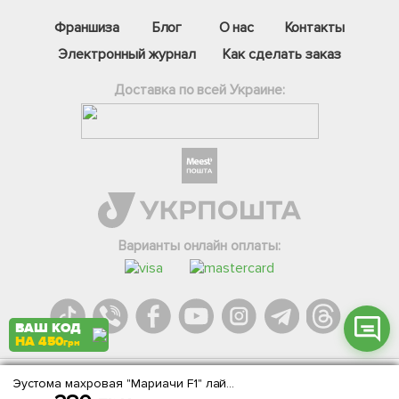
Франшиза
Блог
О нас
Контакты
Электронный журнал
Как сделать заказ
Доставка по всей Украине:
Фейсбук
Телеграм
Вайбер
Інстаграм
Варианты онлайн оплаты:
Онлайн чат
ВАШ КОД
НА 450
грн
Эустома махровая "Мариачи F1" лайм грин ТМ "Профессиональные семена" 100шт
Agromarket.Copyright © 2013-2026. Все права защищены