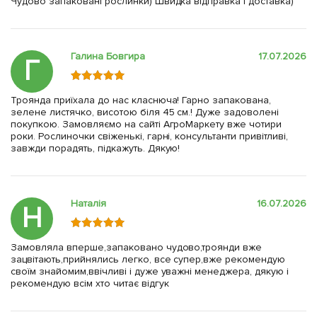
Чудово запаковані рослинки) Швидка відправка і доставка)
Галина Бовгира
17.07.2026
Г
Троянда приїхала до нас класнюча! Гарно запакована,
зелене листячко, висотою біля 45 см.! Дуже задоволені
покупкою. Замовляємо на сайті АгроМаркету вже чотири
роки. Рослиночки свіженькі, гарні, консультанти привітливі,
завжди порадять, підкажуть. Дякую!
Наталія
16.07.2026
Н
Замовляла вперше,запаковано чудово,троянди вже
зацвітають,прийнялись легко, все супер,вже рекомендую
своїм знайомим,ввічливі і дуже уважні менеджера, дякую і
рекомендую всім хто читає відгук