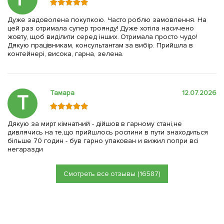
Дуже задоволена покупкою. Часто роблю замовлення. На
цей раз отримала супер троянду! Дуже хотіла насичено
жовту, щоб виділити серед інших. Отримала просто чудо!
Дякую працівникам, консультантам за вибір. Прийшла в
контейнері, висока, гарна, зелена.
Тамара
12.07.2026
Т
Дякую за мирт кімнатний - дійшов в гарному стані,не
дивлячись на те,що прийшлось рослини в пути знаходиться
більше 70 годин - був гарно упакован и вижил попри всі
негаразди
Смотреть все отзывы (16587)