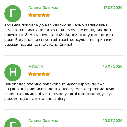
Галина Бовгира
17.07.2026
Г
Троянда приїхала до нас класнюча! Гарно запакована,
зелене листячко, висотою біля 45 см.! Дуже задоволені
покупкою. Замовляємо на сайті АгроМаркету вже чотири
роки. Рослиночки свіженькі, гарні, консультанти привітливі,
завжди порадять, підкажуть. Дякую!
Наталія
16.07.2026
Н
Замовляла вперше,запаковано чудово,троянди вже
зацвітають,прийнялись легко, все супер,вже рекомендую
своїм знайомим,ввічливі і дуже уважні менеджера, дякую і
рекомендую всім хто читає відгук
Галина Бовгира
16.07.2026
Г