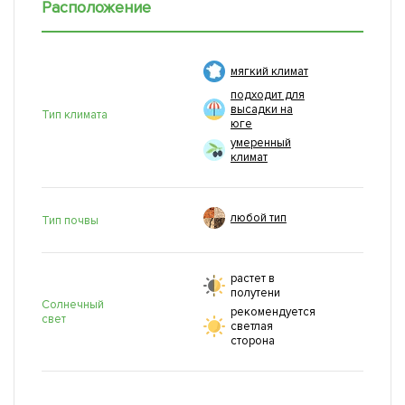
Расположение
мягкий климат
подходит для
высадки на
Тип климата
юге
умеренный
климат
любой тип
Тип почвы
растет в
полутени
Солнечный
рекомендуется
свет
светлая
сторона