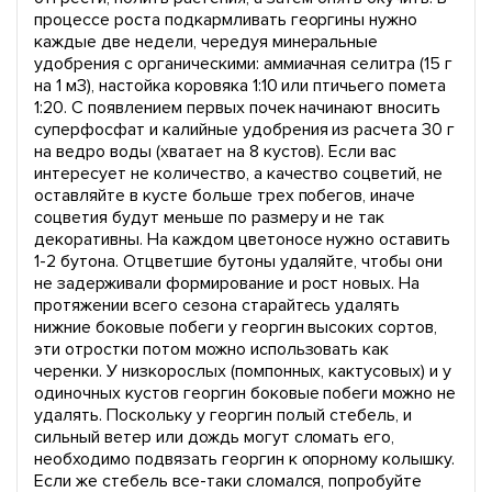
процессе роста подкармливать георгины нужно
каждые две недели, чередуя минеральные
удобрения с органическими: аммиачная селитра (15 г
на 1 м3), настойка коровяка 1:10 или птичьего помета
1:20. С появлением первых почек начинают вносить
суперфосфат и калийные удобрения из расчета 30 г
на ведро воды (хватает на 8 кустов). Если вас
интересует не количество, а качество соцветий, не
оставляйте в кусте больше трех побегов, иначе
соцветия будут меньше по размеру и не так
декоративны. На каждом цветоносе нужно оставить
1-2 бутона. Отцветшие бутоны удаляйте, чтобы они
не задерживали формирование и рост новых. На
протяжении всего сезона старайтесь удалять
нижние боковые побеги у георгин высоких сортов,
эти отростки потом можно использовать как
черенки. У низкорослых (помпонных, кактусовых) и у
одиночных кустов георгин боковые побеги можно не
удалять. Поскольку у георгин полый стебель, и
сильный ветер или дождь могут сломать его,
необходимо подвязать георгин к опорному колышку.
Если же стебель все-таки сломался, попробуйте