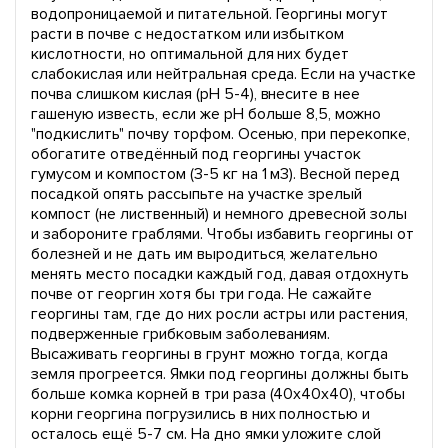
водопроницаемой и питательной. Георгины могут
расти в почве с недостатком или избытком
кислотности, но оптимальной для них будет
слабокислая или нейтральная среда. Если на участке
почва слишком кислая (pH 5-4), внесите в нее
гашеную известь, если же pH больше 8,5, можно
"подкислить" почву торфом. Осенью, при перекопке,
обогатите отведённый под георгины участок
гумусом и компостом (3-5 кг на 1 м3). Весной перед
посадкой опять рассыпьте на участке зрелый
компост (не лиственный) и немного древесной золы
и забороните граблями. Чтобы избавить георгины от
болезней и не дать им выродиться, желательно
менять место посадки каждый год, давая отдохнуть
почве от георгин хотя бы три года. Не сажайте
георгины там, где до них росли астры или растения,
подверженные грибковым заболеваниям.
Высаживать георгины в грунт можно тогда, когда
земля прогреется. Ямки под георгины должны быть
больше комка корней в три раза (40х40х40), чтобы
корни георгина погрузились в них полностью и
осталось ещё 5-7 см. На дно ямки уложите слой