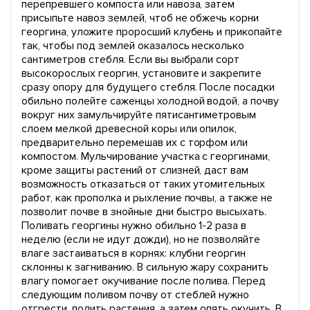
перепревшего компоста или навоза, затем
присыпьте навоз землей, чтоб не обжечь корни
георгина, уложите проросший клубень и прикопайте
так, чтобы под землей оказалось несколько
сантиметров стебля. Если вы выбрали сорт
высокорослых георгин, установите и закрепите
сразу опору для будущего стебля. После посадки
обильно полейте саженцы холодной водой, а почву
вокруг них замульчируйте пятисантиметровым
слоем мелкой древесной коры или опилок,
предварительно перемешав их с торфом или
компостом. Мульчирование участка с георгинами,
кроме защиты растений от слизней, даст вам
возможность отказаться от таких утомительных
работ, как прополка и рыхление почвы, а также не
позволит почве в знойные дни быстро высыхать.
Поливать георгины нужно обильно 1-2 раза в
неделю (если не идут дожди), но не позволяйте
влаге застаиваться в корнях: клубни георгин
склонны к загниванию. В сильную жару сохранить
влагу помогает окучивание после полива. Перед
следующим поливом почву от стеблей нужно
отгрести, полить растения, а затем опять окучить. В