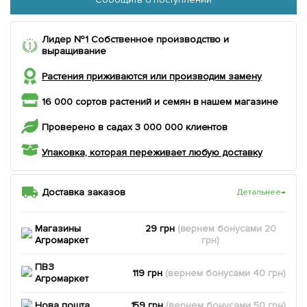
Лидер №1 Собственное производство и
выращивание
Растения приживаются или производим замену
16 000 сортов растений и семян в нашем магазине
Проверено в садах 3 000 000 клиентов
Упаковка, которая переживает любую доставку
Доставка заказов
Детальнее
→
Магазины
29 грн
(вернем
бонусами
20
Агромаркет
грн)
ПВЗ
119 грн
(вернем
бонусами
40
грн)
Агромаркет
Нова пошта
159 грн
(вернем
бонусами
50
грн)