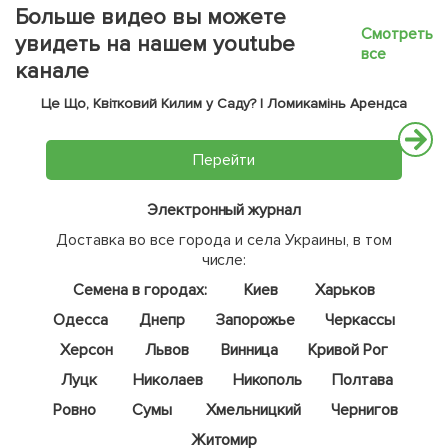
Больше видео вы можете
Смотреть
увидеть на нашем youtube
все
канале
Це Що, Квітковий Килим у Саду? | Ломикамінь Арендса
Перейти
Электронный журнал
Доставка во все города и села Украины, в том
числе:
Семена в городах:
Киев
Харьков
Одесса
Днепр
Запорожье
Черкассы
Херсон
Львов
Винница
Кривой Рог
Луцк
Николаев
Никополь
Полтава
Ровно
Сумы
Хмельницкий
Чернигов
Житомир