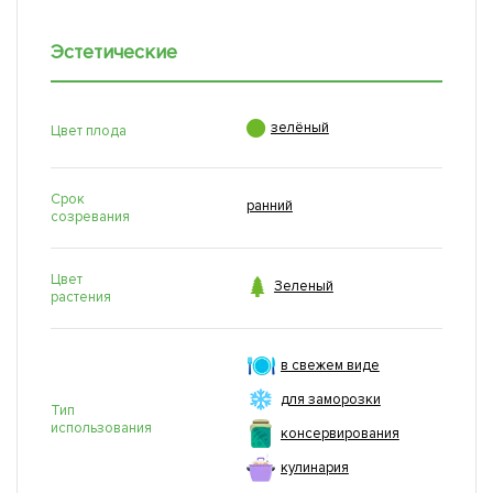
Эстетические

зелёный
Цвет плода
Срок
ранний
созревания
Цвет

Зеленый
растения
в свежем виде
для заморозки
Тип
использования
консервирования
кулинария