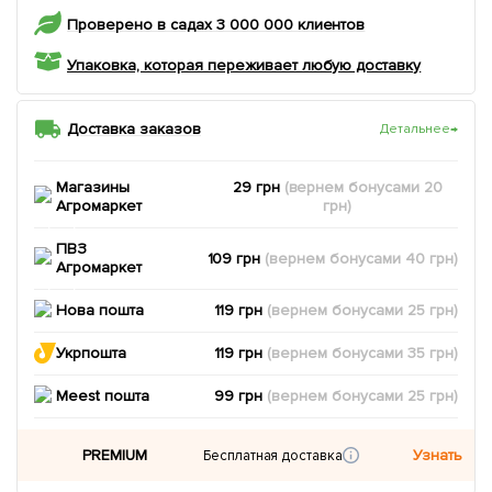
Проверено в садах 3 000 000 клиентов
Упаковка, которая переживает любую доставку
Доставка заказов
Детальнее
→
Магазины
29 грн
(вернем
бонусами
20
Агромаркет
грн)
ПВЗ
109 грн
(вернем
бонусами
40
грн)
Агромаркет
Нова пошта
119 грн
(вернем
бонусами
25
грн)
Укрпошта
119 грн
(вернем
бонусами
35
грн)
Meest пошта
99 грн
(вернем
бонусами
25
грн)
PREMIUM
Узнать
Бесплатная доставка