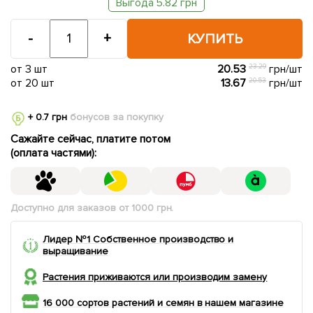
Выгода 5.82 грн
-
+
КУПИТЬ
от 3 шт
20.53
23.29
грн/шт
от 20 шт
13.67
20.53
грн/шт
+ 0.7 грн
бонусов за покупку
Сажайте сейчас, платите потом
(оплата частями):
Доступно для заказов от 1000 грн.
Лидер №1 Собственное производство и
выращивание
Растения приживаются или производим замену
16 000 сортов растений и семян в нашем магазине