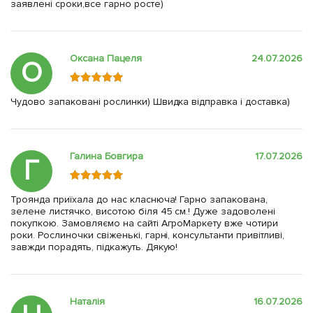
заявлені сроки,все гарно росте)
Оксана Пацеля
24.07.2026
О
Чудово запаковані рослинки) Швидка відправка і доставка)
Галина Бовгира
17.07.2026
Г
Троянда приїхала до нас класнюча! Гарно запакована,
зелене листячко, висотою біля 45 см.! Дуже задоволені
покупкою. Замовляємо на сайті АгроМаркету вже чотири
роки. Рослиночки свіженькі, гарні, консультанти привітливі,
завжди порадять, підкажуть. Дякую!
Наталія
16.07.2026