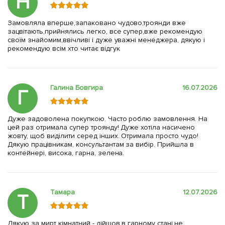
Н
Замовляла вперше,запаковано чудово,троянди вже
зацвітають,прийнялись легко, все супер,вже рекомендую
своїм знайомим,ввічливі і дуже уважні менеджера, дякую і
рекомендую всім хто читає відгук
Галина Бовгира
16.07.2026
Г
Дуже задоволена покупкою. Часто роблю замовлення. На
цей раз отримала супер троянду! Дуже хотіла насичено
жовту, щоб виділити серед інших. Отримала просто чудо!
Дякую працівникам, консультантам за вибір. Прийшла в
контейнері, висока, гарна, зелена.
Тамара
12.07.2026
Т
Дякую за мирт кімнатний - дійшов в гарному стані,не