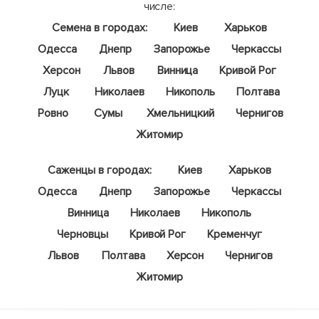
числе:
Семена в городах:
Киев
Харьков
Одесса
Днепр
Запорожье
Черкассы
Херсон
Львов
Винница
Кривой Рог
Луцк
Николаев
Никополь
Полтава
Ровно
Сумы
Хмельницкий
Чернигов
Житомир
Саженцы в городах:
Киев
Харьков
Одесса
Днепр
Запорожье
Черкассы
Винница
Николаев
Никополь
Черновцы
Кривой Рог
Кременчуг
Львов
Полтава
Херсон
Чернигов
Житомир