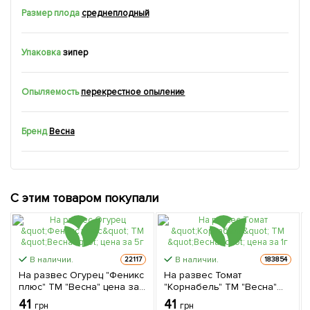
Размер плода
среднеплодный
Упаковка
зипер
Опыляемость
перекрестное опыление
Бренд
Весна
С этим товаром покупали
В наличии.
В наличии.
22117
183854
На развес Огурец "Феникс
На развес Томат
плюс" ТМ "Весна" цена за
"Корнабель" ТМ "Весна"
5г
цена за 1г
41
41
грн
грн