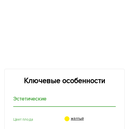
Ключевые особенности
Эстетические

жёлтый
Цвет плода