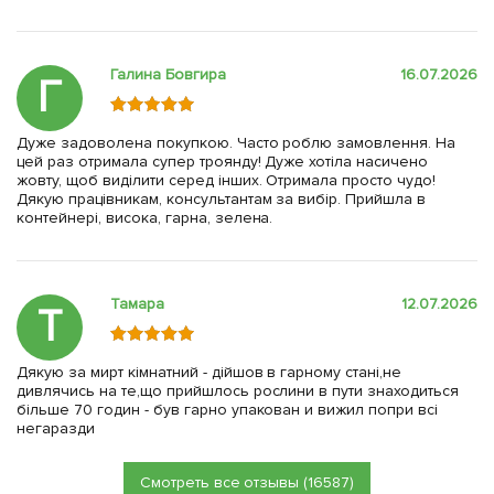
Галина Бовгира
16.07.2026
Г
Дуже задоволена покупкою. Часто роблю замовлення. На
цей раз отримала супер троянду! Дуже хотіла насичено
жовту, щоб виділити серед інших. Отримала просто чудо!
Дякую працівникам, консультантам за вибір. Прийшла в
контейнері, висока, гарна, зелена.
Тамара
12.07.2026
Т
Дякую за мирт кімнатний - дійшов в гарному стані,не
дивлячись на те,що прийшлось рослини в пути знаходиться
більше 70 годин - був гарно упакован и вижил попри всі
негаразди
Смотреть все отзывы (16587)