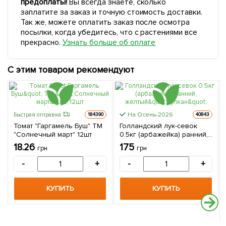
предоплаты!
Вы всегда знаете, сколько
заплатите за заказ и точную стоимость доставки.
Так же, можете оплатить заказ после осмотра
посылки, когда убедитесь, что с растениями все
прекрасно.
Узнать больше об оплате
С этим товаром рекомендуют
На Осень-2026
Быстрая отправка
184390
40843
Томат "Гаргамель Буш" ТМ
Голландский лук-севок
"Солнечный март" 12шт
0.5кг (арбажейка) ранний,
желтый"Вулкан"
18.26
175
грн
грн
-
+
-
+
КУПИТЬ
КУПИТЬ