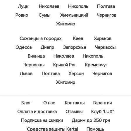
Луцк
Николаев
Никополь
Полтава
Ровно
Сумы
Хмельницкий
Чернигов
Житомир
Саженцы в городах:
Киев
Харьков
Одесса
Днепр
Запорожье
Черкассы
Винница
Николаев
Никополь
Черновцы
Кривой Рог
Кременчуг
Львов
Полтава
Херсон
Чернигов
Житомир
Блог
О нас
Контакты
Гарантия
Оплата и доставка
Отзывы
Клуб "LUX"
Подписка на скидки
Дарим до 250 грн
Средства защиты Kartal
Помощь