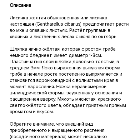
Описание
Лисичка жёлтая обыкновенная или лисичка
настоящая (Gantharellus cibarius) предпочитает расти
во мхе и опавших листьях. Растёт группами в
хвойных и лиственных лесах с июня по октябрь.
Шляпка яично-жёлтая, которая с ростом гриба
немного бледнеет, имеет диаметр 1-8см.
Пластинчатый слой шляпки довольно толстый, в
среднем 3мм. Ярко выраженная выпуклая форма
гриба в начале роста постепенно выпрямляется и
становится воронковидной с волнистыми края в
момент взросления. Ножка неравномерной
цилиндрической формы, зауженная у основания и
расширенная вверху. Мякоть мясистая, красивого
светло-жёлтого цвета, обладает приятным пряным
ароматом и вкусом.
Обратите внимание, что внешний вид
приобретенного и выращенного растения
(посадочного материала) может несколько