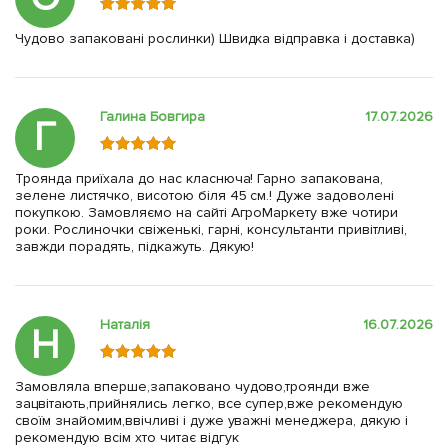
Чудово запаковані рослинки) Швидка відправка і доставка)
Галина Бовгира
17.07.2026
Г
Троянда приїхала до нас класнюча! Гарно запакована,
зелене листячко, висотою біля 45 см.! Дуже задоволені
покупкою. Замовляємо на сайті АгроМаркету вже чотири
роки. Рослиночки свіженькі, гарні, консультанти привітливі,
завжди порадять, підкажуть. Дякую!
Наталія
16.07.2026
Н
Замовляла вперше,запаковано чудово,троянди вже
зацвітають,прийнялись легко, все супер,вже рекомендую
своїм знайомим,ввічливі і дуже уважні менеджера, дякую і
рекомендую всім хто читає відгук