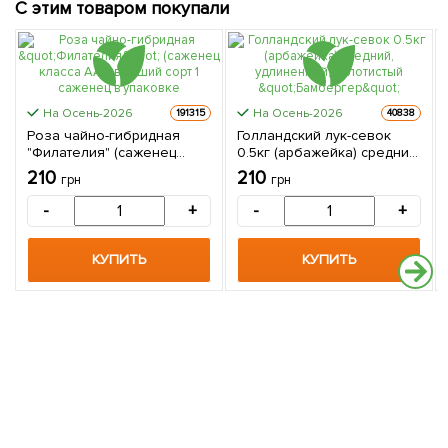
С этим товаром покупали
На Осень-2026
На Осень-2026
191315
40838
Роза чайно-гибридная
Голландский лук-севок
"Филателия" (саженец
0.5кг (арбажейка) средний,
класса АА+) высший сорт 1
удлиненный, золотистый
210
210
грн
грн
саженец в упаковке
"Бамбергер"
-
+
-
+
КУПИТЬ
КУПИТЬ