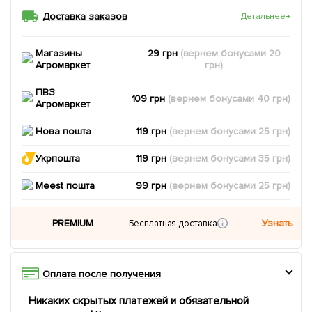
Доставка заказов
Детальнее
→
Магазины
29 грн
(вернем
бонусами
20
Агромаркет
грн)
ПВЗ
109 грн
(вернем
бонусами
40
грн)
Агромаркет
Нова пошта
119 грн
(вернем
бонусами
25
грн)
Укрпошта
119 грн
(вернем
бонусами
35
грн)
Meest пошта
99 грн
(вернем
бонусами
25
грн)
PREMIUM
Узнать
Бесплатная доставка
Оплата после получения
Никаких скрытых платежей и обязательной