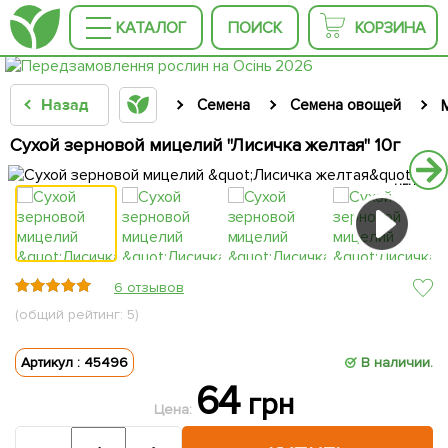
КАТАЛОГ
ПОИСК
КОРЗИНА
Назад
Семена
Семена овощей
Сухой зерновой мицелий "Лисичка желтая" 10г
ЦЕНА ЗА
ЦЕНА ЗА
10г
10г
6 отзывов
(общий рейтинг: 5)
Артикул : 45496
В наличии.
64
грн
Цена: