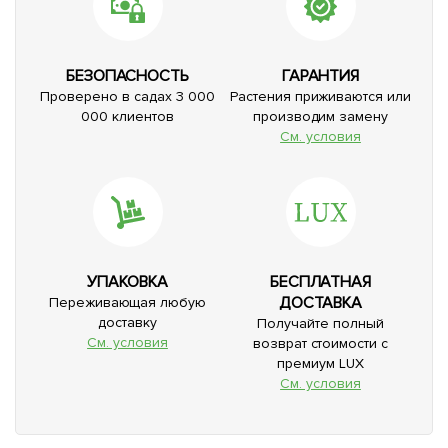
БЕЗОПАСНОСТЬ
ГАРАНТИЯ
Проверено в садах 3 000
Растения приживаются или
000 клиентов
производим замену
См. условия
УПАКОВКА
БЕСПЛАТНАЯ
ДОСТАВКА
Переживающая любую
доставку
Получайте полный
См. условия
возврат стоимости с
премиум LUX
См. условия