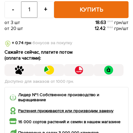
-
+
КУПИТЬ
от 3 шт
18.63
21.14
грн/шт
от 20 шт
12.42
18.63
грн/шт
+ 0.74 грн
бонусов за покупку
Сажайте сейчас, платите потом
(оплата частями):
Доступно для заказов от 1000 грн.
Лидер №1 Собственное производство и
выращивание
Растения приживаются или производим замену
16 000 сортов растений и семян в нашем магазине
Проверено в садах 3 000 000 клиентов