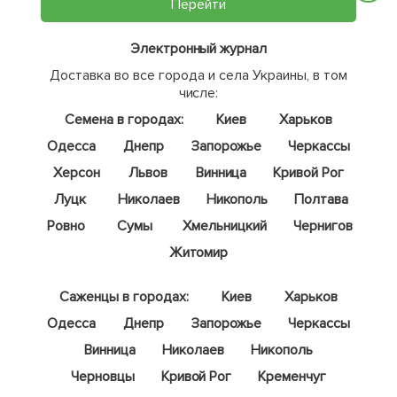
Перейти
Электронный журнал
Доставка во все города и села Украины, в том
числе:
Семена в городах:
Киев
Харьков
Одесса
Днепр
Запорожье
Черкассы
Херсон
Львов
Винница
Кривой Рог
Луцк
Николаев
Никополь
Полтава
Ровно
Сумы
Хмельницкий
Чернигов
Житомир
Саженцы в городах:
Киев
Харьков
Одесса
Днепр
Запорожье
Черкассы
Винница
Николаев
Никополь
Черновцы
Кривой Рог
Кременчуг