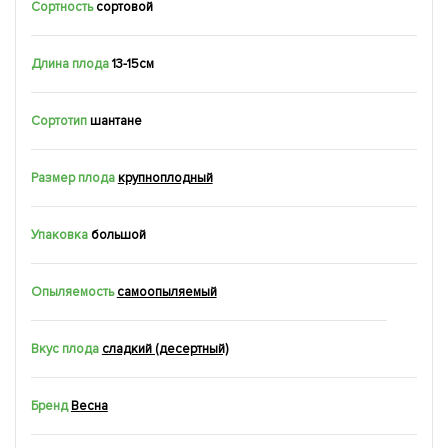
Сортность
сортовой
Длина плода
13-15см
Сортотип
шантане
Размер плода
крупноплодный
Упаковка
большой
Опыляемость
самоопыляемый
Вкус плода
сладкий (десертный)
Бренд
Весна