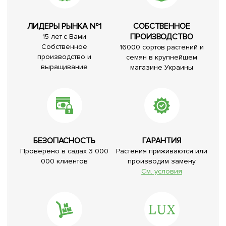
ЛИДЕРЫ РЫНКА №1
СОБСТВЕННОЕ
ПРОИЗВОДСТВО
15 лет с Вами
Собственное
16000 сортов растений и
производство и
семян в крупнейшем
выращивание
магазине Украины
БЕЗОПАСНОСТЬ
ГАРАНТИЯ
Проверено в садах 3 000
Растения приживаются или
000 клиентов
производим замену
См. условия