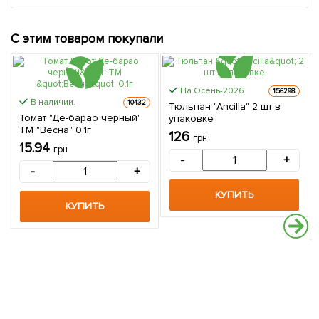
С этим товаром покупали
На Осень-2026
156298
В наличии.
10432
Тюльпан "Ancilla" 2 шт в
Томат "Де-барао черный"
упаковке
ТМ "Весна" 0.1г
126
грн
15.94
грн
-
+
-
+
КУПИТЬ
КУПИТЬ