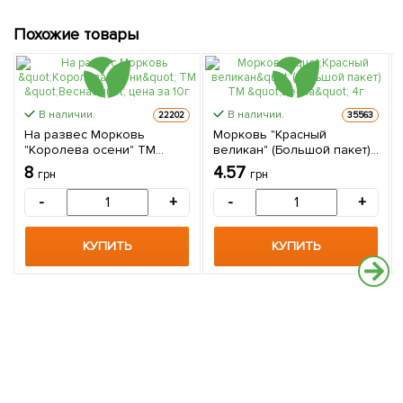
Похожие товары
В наличии.
В наличии.
22202
35563
На развес Морковь
Морковь "Красный
"Королева осени" ТМ
великан" (Большой пакет)
"Весна" цена за 10г
ТМ "Весна" 4г
8
4.57
грн
грн
-
+
-
+
КУПИТЬ
КУПИТЬ