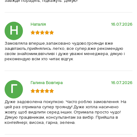
завжди порадять, підкажуть. Дякую!
Наталія
16.07.2026
Н
Замовляла вперше,запаковано чудово,троянди вже
зацвітають,прийнялись легко, все супер,вже рекомендую
своїм знайомим,ввічливі і дуже уважні менеджера, дякую і
рекомендую всім хто читає відгук
Галина Бовгира
16.07.2026
Г
Дуже задоволена покупкою. Часто роблю замовлення. На
цей раз отримала супер троянду! Дуже хотіла насичено
жовту, щоб виділити серед інших. Отримала просто чудо!
Дякую працівникам, консультантам за вибір. Прийшла в
контейнері, висока, гарна, зелена.