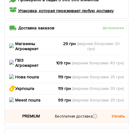
Упаковка, которая переживает любую доставку
Доставка заказов
Детальнее
→
Магазины
29 грн
(вернем
бонусами
20
Агромаркет
грн)
ПВЗ
109 грн
(вернем
бонусами
40
грн)
Агромаркет
Нова пошта
119 грн
(вернем
бонусами
25
грн)
Укрпошта
119 грн
(вернем
бонусами
35
грн)
Meest пошта
99 грн
(вернем
бонусами
25
грн)
PREMIUM
Узнать
Бесплатная доставка