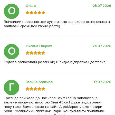
Ольга
25.07.2026
О
Ввічливий персонал,все дуже якісно запаковано,відправка в
заявлені сроки,все гарно росте)
Оксана Пацеля
24.07.2026
О
Чудово запаковані рослинки) Швидка відправка і доставка)
Галина Бовгира
17.07.2026
Г
Троянда приїхала до нас класнюча! Гарно запакована,
зелене листячко, висотою біля 45 см.! Дуже задоволені
покупкою. Замовляємо на сайті АгроМаркету вже чотири
роки. Рослиночки свіженькі, гарні, консультанти привітливі,