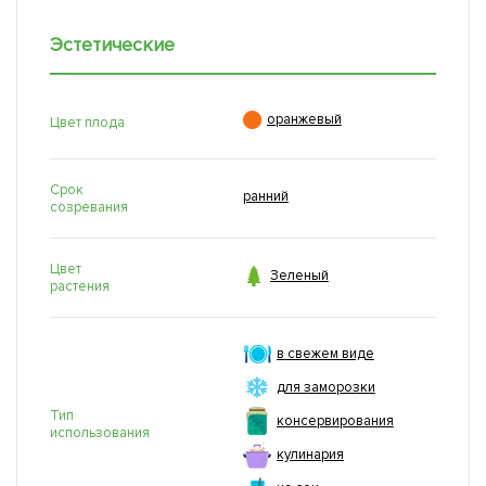
Эстетические

оранжевый
Цвет плода
Срок
ранний
созревания
Цвет

Зеленый
растения
в свежем виде
для заморозки
Тип
консервирования
использования
кулинария