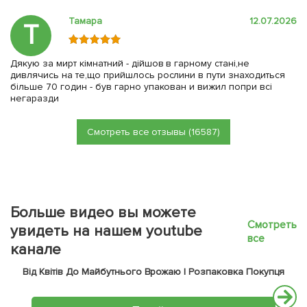
Тамара
12.07.2026
Т
Дякую за мирт кімнатний - дійшов в гарному стані,не
дивлячись на те,що прийшлось рослини в пути знаходиться
більше 70 годин - був гарно упакован и вижил попри всі
негаразди
Смотреть все отзывы (16587)
Больше видео вы можете
Смотреть
увидеть на нашем youtube
все
канале
Від Квітів До Майбутнього Врожаю | Розпаковка Покупця