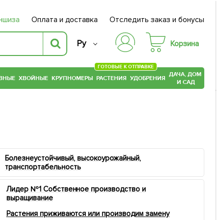
ншиза
Оплата и доставка
Отследить заказ и бонусы
Ру
Корзина
ГОТОВЫЕ К ОТПРАВКЕ
ДАЧА, ДОМ
ВНЫЕ
ХВОЙНЫЕ
КРУПНОМЕРЫ
РАСТЕНИЯ
УДОБРЕНИЯ
И САД
Болезнеустойчивый, высокоурожайный,
транспортабельность
Лидер №1 Собственное производство и
выращивание
Растения приживаются или производим замену