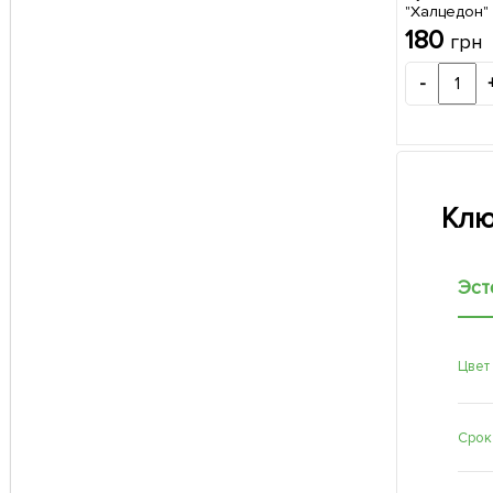
"Халцедон" 
180
грн
-
Клю
Эст
Цвет
Срок