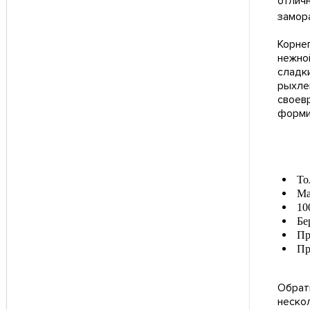
отлич
замор
Корне
нежно
сладк
рыхле
своев
форми
То
Ма
10
Бе
Пр
Пр
Обрат
неско