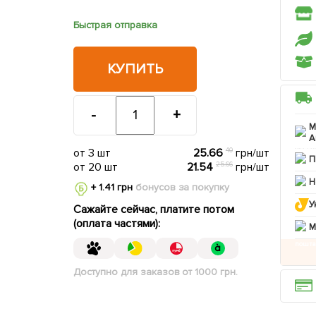
Быстрая отправка
КУПИТЬ
-
+
М
А
от 3 шт
25.66
40
грн/шт
П
от 20 шт
21.54
25.66
грн/шт
Н
+ 1.41 грн
бонусов за покупку
У
Сажайте сейчас, платите потом
(оплата частями):
M
Доступно для заказов от 1000 грн.