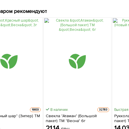
варом рекомендуют
В наличии.
Быстрая
19003
32783
сный шар" (Зипер) ТМ
Свекла "Атаман" (Большой
Руккола
пакет) ТМ "Весна" 6г
пакет) 
21.14
14.0
н
грн