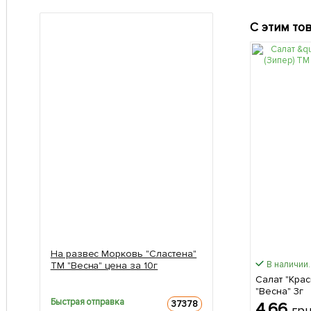
С этим то
На развес Морковь "Сластена"
В наличии.
ТМ "Весна" цена за 10г
Салат "Кра
"Весна" 3г
Быстрая отправка
37378
4.66
гр