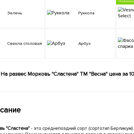
Новинка
Зелень
Руккола
Свекла столовая
Арбуз
На развес Морковь "Сластена" ТМ "Весна" цена за 10
сание
вь "Сластена"
- это среднепоздний сорт (сортотип Берликум).