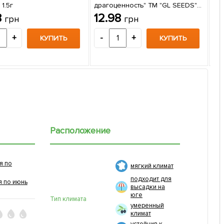
 1.5г
драгоценность" ТМ "GL SEEDS"
Фа
0.1г
8
12.98
грн
грн
пак
4
+
-
+
КУПИТЬ
КУПИТЬ
-
Расположение
я по
мягкий климат
подходит для
я по июнь
высадки на
юге
Тип климата
умеренный
климат