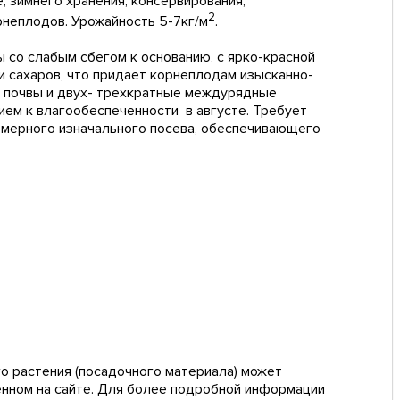
 зимнего хранения, консервирования,
2
рнеплодов. Урожайность 5-7кг/м
.
 со слабым сбегом к основанию, с ярко-красной
 сахаров, что придает корнеплодам изысканно-
е почвы и двух- трехкратные междурядные
ием к влагообеспеченности в августе. Требует
омерного изначального посева, обеспечивающего
о растения (посадочного материала) может
енном на сайте. Для более подробной информации