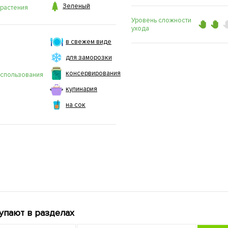

Зеленый
 растения
Уровень сложности
ухода
в свежем виде
для заморозки
консервирования
использования
кулинария
на сок
упают в разделах