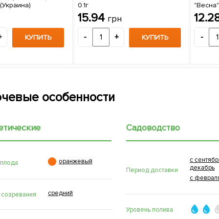
(Украина)
0.1г
"Весна"
15.94
12.2
грн
+
-
+
-
КУПИТЬ
КУПИТЬ
чевые особенности
етические
Садоводство
с сентябр

оранжевый
 плода
декабрь
Период доставки
с феврал
средний
 созревания
Уровень полива