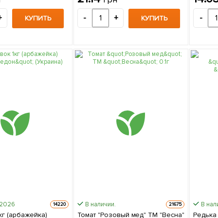
+
-
+
-
КУПИТЬ
КУПИТЬ
-2026
В наличии.
В нал
14220
21675
кг (арбажейка)
Томат "Розовый мед" ТМ "Весна"
Редька