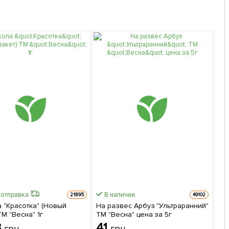
 отправка
В наличии.
21895
49102
 "Красотка" (Новый
На развес Арбуз "Ультраранний"
То
ТМ "Весна" 1г
ТМ "Весна" цена за 5г
пе
20
3
41
4
грн
грн