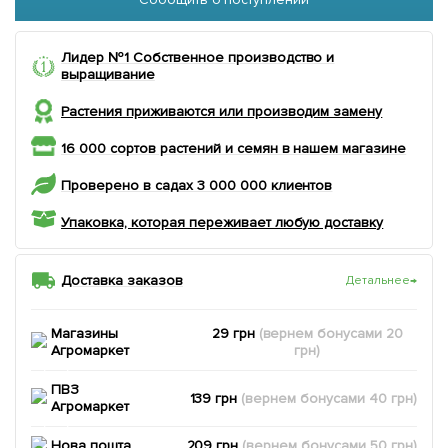
Лидер №1 Собственное производство и
выращивание
Растения приживаются или производим замену
16 000 сортов растений и семян в нашем магазине
Проверено в садах 3 000 000 клиентов
Упаковка, которая переживает любую доставку
Доставка заказов
Детальнее
→
Магазины
29 грн
(вернем
бонусами
20
Агромаркет
грн)
ПВЗ
139 грн
(вернем
бонусами
40
грн)
Агромаркет
Нова пошта
209 грн
(вернем
бонусами
50
грн)