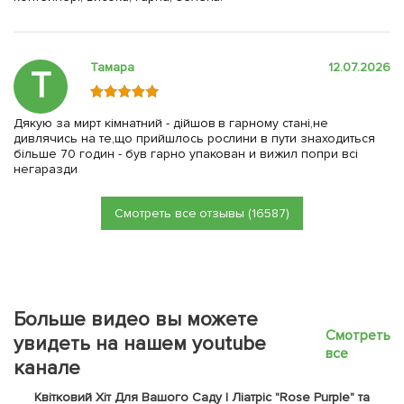
Тамара
12.07.2026
Т
Дякую за мирт кімнатний - дійшов в гарному стані,не
дивлячись на те,що прийшлось рослини в пути знаходиться
більше 70 годин - був гарно упакован и вижил попри всі
негаразди
Смотреть все отзывы (16587)
Больше видео вы можете
Смотреть
увидеть на нашем youtube
все
канале
Квітковий Хіт Для Вашого Саду | Ліатріс "Rose Purple" та