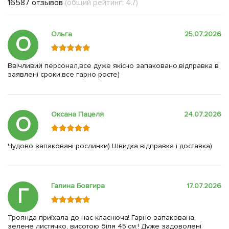
16587 отзывов
(общий рейтинг: 4.7)
Ольга
25.07.2026
О
Ввічливий персонал,все дуже якісно запаковано,відправка в
заявлені сроки,все гарно росте)
Оксана Пацеля
24.07.2026
О
Чудово запаковані рослинки) Швидка відправка і доставка)
Галина Бовгира
17.07.2026
Г
Троянда приїхала до нас класнюча! Гарно запакована,
зелене листячко, висотою біля 45 см.! Дуже задоволені