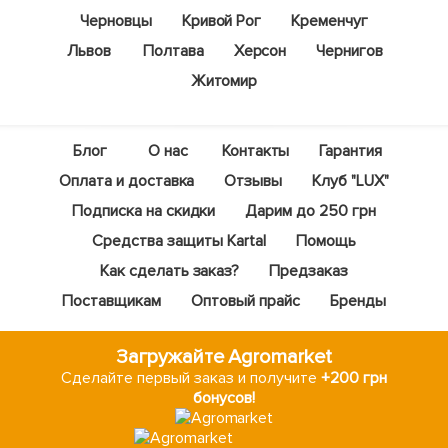
Черновцы
Кривой Рог
Кременчуг
Львов
Полтава
Херсон
Чернигов
Житомир
Блог
О нас
Контакты
Гарантия
Оплата и доставка
Отзывы
Клуб "LUX"
Подписка на скидки
Дарим до 250 грн
Средства защиты Kartal
Помощь
Как сделать заказ?
Предзаказ
Поставщикам
Оптовый прайс
Бренды
Загружайте Agromarket
Сделайте первый заказ и получите
+200 грн
бонусов!