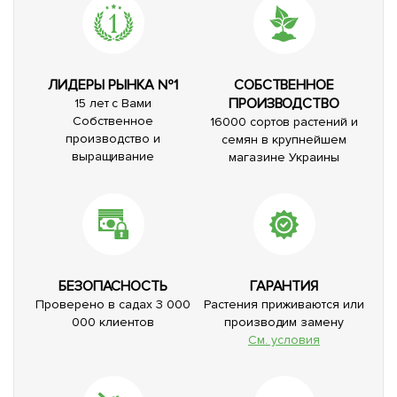
ЛИДЕРЫ РЫНКА №1
СОБСТВЕННОЕ
ПРОИЗВОДСТВО
15 лет с Вами
Собственное
16000 сортов растений и
производство и
семян в крупнейшем
выращивание
магазине Украины
БЕЗОПАСНОСТЬ
ГАРАНТИЯ
Проверено в садах 3 000
Растения приживаются или
000 клиентов
производим замену
См. условия