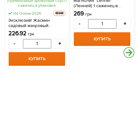
Магнолия "Lennei"
(Ленней) 1 саженец в
упаковке
269
На Осень-2026
48948
грн
Эксклюзив! Жасмин
-
+
садовый махровый
белоснежный "Рассвет
226.92
грн
Княжны" (Dawn of the
КУПИТЬ
Princess) (премиальный
-
+
ароматный сорт) 1 саженец
в упаковке
КУПИТЬ