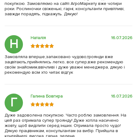
покупкою. Замовляємо на сайті АгроМаркету вже чотири
роки. Рослиночки свіженькі, гарні, консультанти привітливі,
завжди порадять, підкажуть. Дякую!
Наталія
16.07.2026
Н
Замовляла вперше,запаковано чудово,троянди вже
зацвітають,прийнялись легко, все супер,вже рекомендую
своїм знайомим,ввічливі і дуже уважні менеджера, дякую і
рекомендую всім хто читає відгук
Галина Бовгира
16.07.2026
Г
Дуже задоволена покупкою. Часто роблю замовлення. На
цей раз отримала супер троянду! Дуже хотіла насичено
жовту, щоб виділити серед інших. Отримала просто чудо!
Дякую працівникам, консультантам за вибір. Прийшла в
контейнері, висока, гарна, зелена.