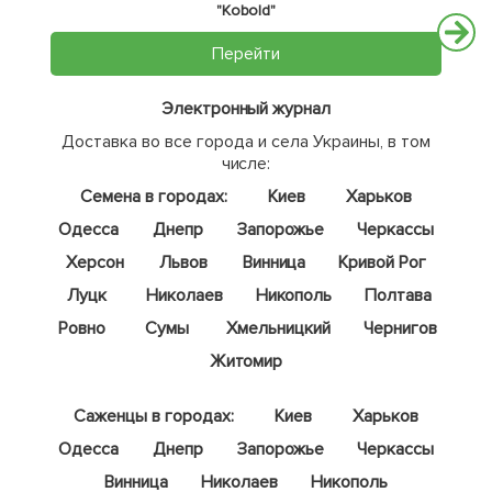
"Kobold"
Перейти
Электронный журнал
Доставка во все города и села Украины, в том
числе:
Семена в городах:
Киев
Харьков
Одесса
Днепр
Запорожье
Черкассы
Херсон
Львов
Винница
Кривой Рог
Луцк
Николаев
Никополь
Полтава
Ровно
Сумы
Хмельницкий
Чернигов
Житомир
Саженцы в городах:
Киев
Харьков
Одесса
Днепр
Запорожье
Черкассы
Винница
Николаев
Никополь