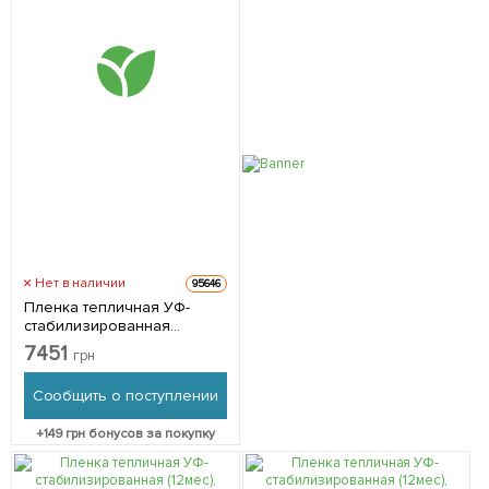
Нет в наличии
95646
Пленка тепличная УФ-
стабилизированная
(12мес), 100мкм, рукав
7451
грн
1500мм, 100м TM "Украина"
10-975
Сообщить о поступлении
+
149
грн бонусов за покупку