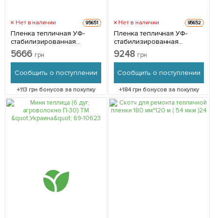
Нет в наличии
Нет в наличии
95651
95652
Пленка тепличная УФ-
Пленка тепличная УФ-
стабилизированная
стабилизированная
(24мес), 150мкм, рукав
(24мес), 120мкм, рукав
5666
9248
грн
грн
1500мм, 50м TM "Украина"
3000мм, 50м TM "Украина"
10-980
10-981
Сообщить о поступлении
Сообщить о поступлении
+
113
грн бонусов за покупку
+
184
грн бонусов за покупку