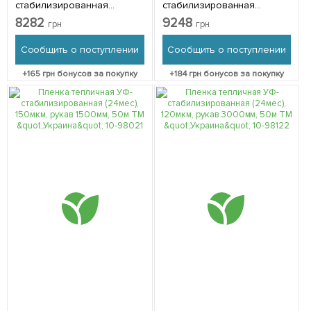
стабилизированная
стабилизированная
(12мес), 120мкм, рукав
(24мес), 120мкм, рукав
8282
9248
грн
грн
3000мм, 50м TM "Украина"
1500мм, 100м TM "Украина"
10-978
10-979
Сообщить о поступлении
Сообщить о поступлении
+
165
грн бонусов за покупку
+
184
грн бонусов за покупку