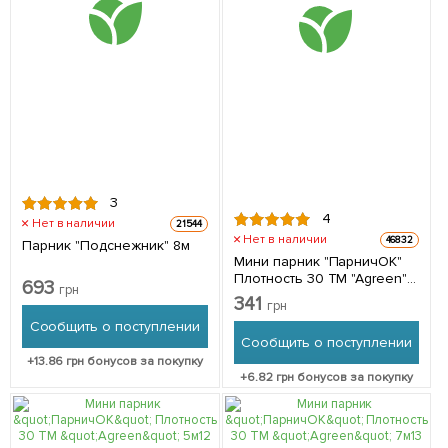
3
4
Нет в наличии
21544
Нет в наличии
46832
Парник "Подснежник" 8м
Мини парник "ПарничОК"
Плотность 30 ТМ "Agreen"
693
грн
3м
341
грн
Сообщить о поступлении
Сообщить о поступлении
+
13.86
грн бонусов за покупку
+
6.82
грн бонусов за покупку