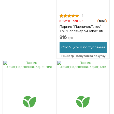
1
Нет в наличии
19565
Парник "ПарничокПлюс"
ТМ "НавесСтройПлюс" 8м
816
грн
Сообщить о поступлении
+
16.32
грн бонусов за покупку