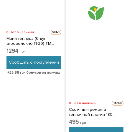
Нет в наличии
98171
Мини теплица (6 дуг,
агроволокно П-30) TM
"Украина" 69-106
1294
грн
Сообщить о поступлении
+
25.88
грн бонусов за покупку
Нет в наличии
146168
Скотч для ремонта
тепличной пленки 180
мм*120 м ( 54 мкм )
495
грн