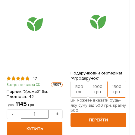
Подарунковий сертифікат
"Агродарунок"
17
Быстрая отправка
48377
500
1000
1500
2
Парник "Урожай" 8м.
грн
грн
грн
Плотность 42
Ви можете вказати будь-
1145
грн
яку суму від 500 грн, кратну
цена
500.
-
+
ПЕРЕЙТИ
КУПИТЬ