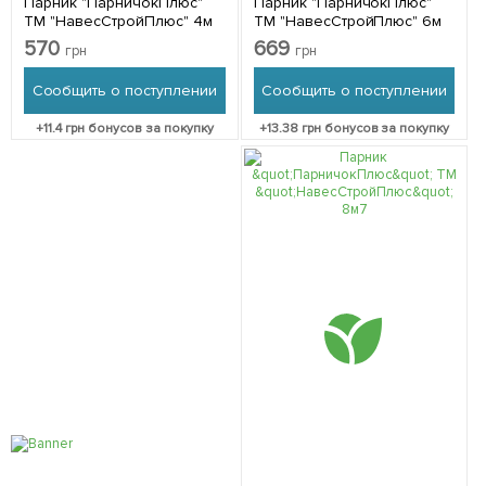
Парник "ПарничокПлюс"
Парник "ПарничокПлюс"
ТМ "НавесСтройПлюс" 4м
ТМ "НавесСтройПлюс" 6м
570
669
грн
грн
Сообщить о поступлении
Сообщить о поступлении
+
11.4
грн бонусов за покупку
+
13.38
грн бонусов за покупку