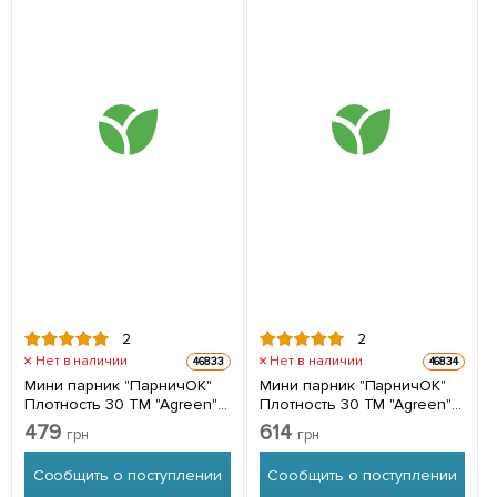
2
2
Нет в наличии
Нет в наличии
46833
46834
Мини парник "ПарничОК"
Мини парник "ПарничОК"
Плотность 30 ТМ "Agreen"
Плотность 30 ТМ "Agreen"
5м
7м
479
614
грн
грн
Сообщить о поступлении
Сообщить о поступлении