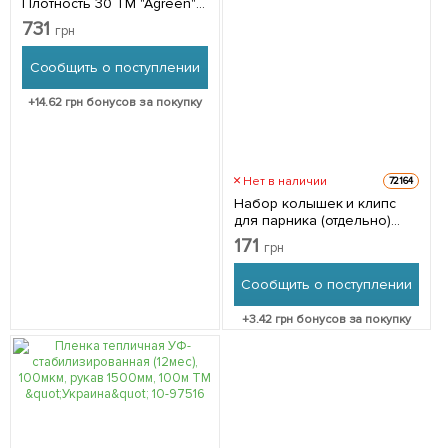
Плотность 30 ТМ "Agreen"
9м
731
грн
Сообщить о поступлении
+
14.62
грн бонусов за покупку
Нет в наличии
72164
Набор колышек и клипс
для парника (отдельно)
20шт
171
грн
Сообщить о поступлении
+
3.42
грн бонусов за покупку